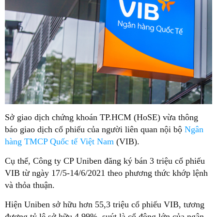
Sở giao dịch chứng khoán TP.HCM (HoSE) vừa thông
báo giao dịch cổ phiếu của người liên quan nội bộ
Ngân
hàng TMCP Quốc tế Việt Nam
(VIB).
Cụ thể, Công ty CP Uniben đăng ký bán 3 triệu cổ phiếu
VIB từ ngày 17/5-14/6/2021 theo phương thức khớp lệnh
và thỏa thuận.
Hiện Uniben sở hữu hơn 55,3 triệu cổ phiếu VIB, tương
đương tỷ lệ sở hữu 4,99%, suýt là cổ đông lớn của ngân