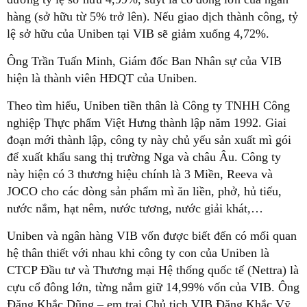
hàng (sở hữu từ 5% trở lên). Nếu giao dịch thành công, tỷ
lệ sở hữu của Uniben tại VIB sẽ giảm xuống 4,72%.
Ông Trần Tuấn Minh, Giám đốc Ban Nhân sự của VIB
hiện là thành viên HĐQT của Uniben.
Theo tìm hiểu, Uniben tiền thân là Công ty TNHH Công
nghiệp Thực phẩm Việt Hưng thành lập năm 1992. Giai
đoạn mới thành lập, công ty này chủ yếu sản xuất mì gói
để xuất khẩu sang thị trường Nga và châu Âu. Công ty
này hiện có 3 thương hiệu chính là 3 Miền, Reeva và
JOCO cho các dòng sản phẩm mì ăn liền, phở, hủ tiếu,
nước nắm, hạt nêm, nước tương, nước giải khát,…
Uniben và ngân hàng VIB vốn được biết đến có mối quan
hệ thân thiết với nhau khi công ty con của Uniben là
CTCP Đầu tư và Thương mại Hệ thống quốc tế (Nettra) là
cựu cổ đông lớn, từng nắm giữ 14,99% vốn của VIB. Ông
Đặng Khắc Dũng – em trai Chủ tịch VIB Đặng Khắc Vỹ