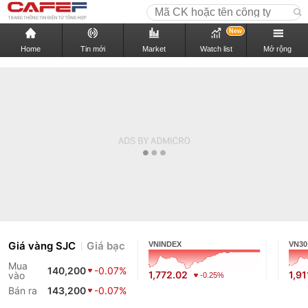
New
Home
Tin mới
Market
Watch list
Mở rộng
Giá vàng SJC
Giá bạc
VNINDEX
VN30
Mua
140,200
-0.07%
1,772.02
1,91
vào
-0.25%
Bán ra
143,200
-0.07%