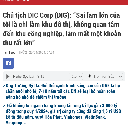
DOANH NGHIỆP
Chủ tịch DIC Corp (DIG): “Sai lầm lớn của
tôi là chỉ làm khu đô thị, không quan tâm
đến khu công nghiệp, làm mất một khoản
thu rất lớn”
THỨ 2 , 29/04/2024, 07:54
Tri Túc
-
Nghe đọc bài
3:41
Ông Trương Sỹ Bá: Đối thủ cạnh tranh sống còn của BAF là hộ
chăn nuôi nhỏ lẻ, 7-10 năm tới các DN sẽ loại bỏ hoàn toàn
nông hộ nhỏ để chiếm thị trường
"Gã khổng lồ" ngành hàng không lãi ròng kỷ lục gần 3.000 tỷ
đồng trong quý 1/2024, giá trị công ty cũng đã tăng 1,5 tỷ USD
kể từ đầu năm, vượt Hòa Phát, Vinhomes, VietinBank,
Vingroup...