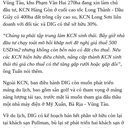
Vũng Tàu, khu Phạm Văn Hai 270ha đang xin làm chủ
đầu tư, KCN Hàng Gòn ở cuối cao tốc Long Thành - Dầu
Giây có 400ha đất trồng cây cao su, KCN Long Sơn liên
doanh với đối tác và DIG có thể sở hữu 30%.
“Chúng ta phải tập trung làm KCN sinh thái. Bây giờ nhà
đầu tư chạy toát mồ hôi khắp nơi đề nghị giá thuê 500
USD/m2 nhưng không còn bên nào có đất cho thuê. Nếu
các KCN hiện hữu điều chỉnh, nâng cấp thành KCN sinh
thái thì giá cho thuê có thể tăng gấp rưỡi hoặc gấp đôi”,
ông Tuấn nói thêm.
Ngoài KCN, ban điều hành DIG còn muốn phát triển
mảng du lịch, bao gồm sân golf và có tham vọng ở mảng
năng lượng tái tạo, trước mắt là muốn tham gia đấu thầu
một nhà máy điện ở Mỹ Xuân, Bà Rịa - Vũng Tàu.
Về du lịch, DIG có kế hoạch bán hết phần sở hữu còn lại
tại khách sạn Pullman, bù lại sẽ phát triển hai khách sạn ở