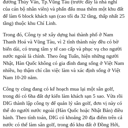
đường Thùy Vân, Tp.Vũng Tàu (trước đây là nhà nghỉ
của cán bộ nhân viên) và phấn đấu mua thêm một khu đất
để làm 6 block khách sạn (cao tối đa 32 tầng, thấp nhất 25
tầng) thuộc khu Chí Linh.
Trong đó, Công ty sẽ xây dựng hai thành phố ở Nam
Thanh Hoá và Vũng Tàu, vì 2 tỉnh thành này đều có bờ
biển dài, có trung tâm y tế cao cấp và phục vụ cho người
nước ngoài là chính. Theo ông Tuấn, hiện những người
Nhật, Hàn Quốc không có gia đình đang sống ở Việt Nam
nhiều, họ thậm chí cần việc làm và xác định sống ở Việt
Nam 10-20 năm.
Công ty cũng đang có kế hoạch mua lại một sân golf,
trong đó có 6ha đất dự kiến làm khách sạn 5 sao. Vừa rồi
DIG thành lập công ty để quản lý sân golf, đơn vị này có
thể do người nước ngoài (Hàn Quốc hoặc Nhật Bản) điều
hành. Theo tính toán, DIG có khoảng 20 địa điểm trên cả
nước có thể làm sân golf, trong đó khu đất ở Đồng Hới,