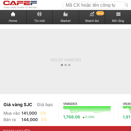
New
Home
Tin mới
Market
Watch list
Mở rộng
Giá vàng SJC
Giá bạc
VNINDEX
VN30
Mua vào
141,000
0%
1,768.06
1,91
0.19%
Bán ra
144,000
0%