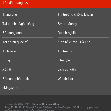
Lên đầu trang
Trang chủ
Thị trường chứng khoán
Tài chính - Ngân hàng
Smart Money
Bất động sản
Doanh nghiệp
Tài chính quốc tế
Kinh tế vĩ mô - Đầu tư
Kinh tế số
Thị trường
Sống
Lifestyle
Xã hội
Lịch sự kiện
Báo cáo phân tích
Watch List
eMagazine
© Copyright 2007 - 2026 -
Công ty Cổ phần VCCorp.
Tầng 17, 19, 20, 21 Toà nhà Center Building - Hapulico Complex, Số 01, phố Nguyễn Huy
Tưởng, phường Thanh Xuân, thành phố Hà Nội