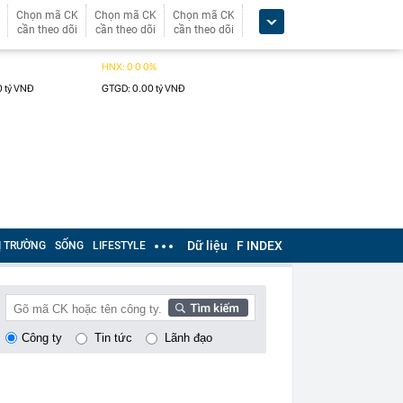
Chọn mã CK
Chọn mã CK
Chọn mã CK
cần theo dõi
cần theo dõi
cần theo dõi
Dữ liệu
F INDEX
Ị TRƯỜNG
SỐNG
LIFESTYLE
Công ty
Tin tức
Lãnh đạo