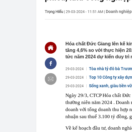
12:00
Grab bị phạt 1
12:00
BẮT KHẨN CẤ
Doanh nghiệp
Trọng Hiếu
|
29-03-2024 - 11:51 AM
|
khuyến cáo ng
11:54
Cơ cấu lại vố
11:50
Bão Dolphin q
tê liệt
Hóa chất Đức Giang lên kế ki
11:40
Nhà máy lọc d
xuất bán một l
tăng 4,6% so với thực hiện 20
11:38
Rắn rất sợ 5 
tức năm 2024 dự kiến duy trì
11:34
Lợi nhuận “V
Tòa nhà tỷ đô bà Trươn
ty mẹ sắp chi 
29-03-2024
11:25
10 mỹ nhân m
Top 10 Công ty xây dự
29-03-2024
bảng, hạng 1 
Sống xanh, giàu bền v
29-03-2024
11:24
Công an xác m
đồng vào lúc 
Ngày 29/3, CTCP Hóa chất Đức
11:23
Báo cáo việc 
thường niên năm 2024 . Doanh 
Fed tăng lãi s
doanh với tổng doanh thu hợp nh
nhuận sau thuế 3.100 tỷ đồng, 
Về kế hoạch đầu tư, doanh nghi