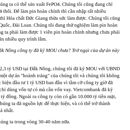
húng ta có thể sản xuất FePO4. Chúng tôi cũng đang chỉ
 thôi. Để làm pin hoàn chỉnh thì cần nhập rất nhiều
thì Hóa chất Đức Giang thừa sức làm được. Chúng tôi cũng
Quốc, Đài Loan. Chúng tôi đang thử nghiệm làm pin hoàn
ng ta phải làm được 1 viên pin hoàn chỉnh nhưng chưa phải
cần nhiều quy trình lắm.
Đắk Nông công ty đã ký MOU chưa? Trở ngại của dự án này
 2,3 tỷ USD tại Đắk Nông, chúng tôi đã ký MOU với UBND
 một dự án "hoành tráng" của chúng tôi và chúng tôi không
 hiện đầu tư 1 tỷ USD ban đầu vì tầm cỡ công ty giờ đã
chỉ dùng vốn tự có mà cần vốn vay. Vietcombank đã ký
tỷ đồng. Ngoài ra công ty còn có gần 10.000 tỷ tiền mặt,
úng ta đã nguồn lực để thực hiện, và có thể trở thành
uả nhất.
húng ta trong vòng 30-40 năm nữa.