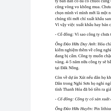
ty bán dẫn có đã có chuỗi cung
cũng vòng vo không mua. Chưa 
chọn mình vì mình mới là một nư
chúng tôi mới chỉ xuất khẩu sa
Vì vậy việc xuất khẩu hay bán c
- Cổ đông: Vì sao công ty chưa 
Ông Đào Hữu Duy Anh
: Hóa ch
kiểm nghiệm thêm về công nghệ.
đang bị cấm. Công ty muốn chậm 
vàng. 4-5 năm nữa công ty sẽ bắ
tại Đăk Nông.
Còn về dự án Xút nếu dân họ kh
Dân trong Nghi Sơn họ nghi ng
tỉnh Thanh Hóa đã bỏ tiền ra g
-
Cổ đông: Công ty có sản xuất
Ông Đào Hữu Huyền:
Pin lithi