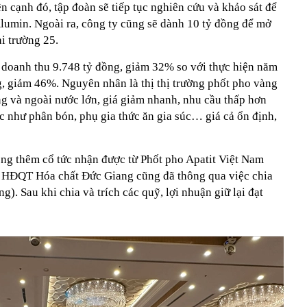
ên cạnh đó, tập đoàn sẽ tiếp tục nghiên cứu và khảo sát để
Alumin. Ngoài ra, công ty cũng sẽ dành 10 tỷ đồng để mở
ai trường 25.
n doanh thu 9.748 tỷ đồng, giảm 32% so với thực hiện năm
ng, giảm 46%. Nguyên nhân là thị thị trường phốt pho vàng
ng và ngoài nước lớn, giá giảm nhanh, nhu cầu thấp hơn
 như phân bón, phụ gia thức ăn gia súc… giá cả ổn định,
ng thêm cổ tức nhận được từ Phốt pho Apatit Việt Nam
, HĐQT Hóa chất Đức Giang cũng đã thông qua việc chia
g). Sau khi chia và trích các quỹ, lợi nhuận giữ lại đạt