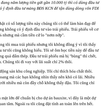
đang nắm lượng tiền gửi gần 10.000 tỷ thì có dùng đầu tư
có ý định đầu tư mảng BĐS KCN để tận dùng dòng vốn FDI
hật có số lượng tiền này chúng tôi có thể làm bàn đạp để
ng không có ý định đầu tư vào trái phiếu. Trái phiếu về cơ
12% nhưng mà cầm tiền cứ lo "nơm nớp".
ng tôi mua trái phiếu nhưng tôi không đồng ý vì tôi thấy
ầu tư tôi cũng không hiểu. Tôi sẽ ôm bọc tiền này để đầu tư
ng quả đấm thép. Đầu tư trái phiếu mà bị "bùng" thì chết,
 Chúng tôi đi vay với lãi suất chỉ 2% thôi.
ộng sản khu công nghiệp. Tôi chỉ thích hóa chất thôi.
oang mà các bạn không nhìn thấy nên khó có lãi. Nhiều
trời nhiều mà còn đầy chỗ không thấy đậu. Tôi cũng chỉ
 mặt lớn để chuẩn bị cho dự án bauxite, vì đây là một dự
uan tâm. Ngoài ra tôi cũng đặt tính an toàn lên trên hết.