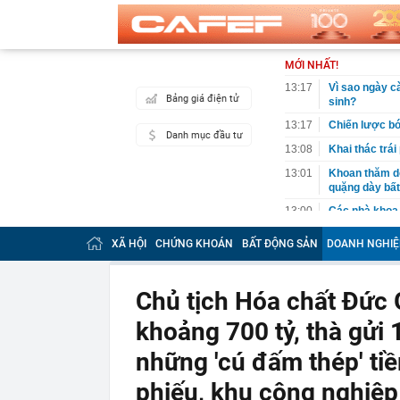
MỚI NHẤT!
13:17
Vì sao ngày cà
Bảng giá điện tử
sinh?
13:17
Chiến lược bó
Danh mục đầu tư
13:08
Khai thác trái
13:01
Khoan thăm dò
quặng dày bất
13:00
Các nhà khoa 
12:45
Xuân Son xúc đ
XÃ HỘI
CHỨNG KHOÁN
BẤT ĐỘNG SẢN
DOANH NGHIỆ
sử đeo băng đ
12:44
Nga bác nghi 
Chủ tịch Hóa chất Đức 
12:21
Vì sao Khánh 
bị khởi tố?
khoảng 700 tỷ, thà gửi
12:18
Một yếu tố ngo
hàng đầu Việ
những 'cú đấm thép' ti
12:04
Không phải Sa
phiếu, khu công nghiệp
C, được đánh 