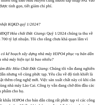
 nhiên ông Đào Hữu Huyền cũng muốn sáp nhập PAT vào
ược tinh gọn, tiết giảm chi phí.
p nhật KQKD quý 1/2024?
 HĐQT Hóa chất Đức Giang
:
Quý 1/2024 chúng ta thu về
 700 tỷ lợi nhuận. Tôi cho rằng chưa khả quan lắm vì
g có kế hoạch xây dựng nhà máy H3PO4 phục vụ bán dẫn
 nhà máy hiện tại là bao nhiêu?
iám đốc Hóa Chất Đức Giang
: Chúng tôi vẫn đang nghiên
n nhưng vô cùng phức tạp. Yêu cầu về độ tinh khiết là
hật thêm công nghệ mới. Việc sản xuất chất này có khi cần
dùng nhà máy Lào Cai. Công ty vẫn đang chờ đón đầu các
n phẩm cho họ.
t khẩu H3PO4 cho bán dẫn cũng rất phức tạp vì các công