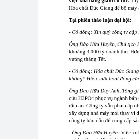
việc khả năng giảm cổ tức.
Tuy
Hóa chất Đức Giang để bộ máy đ
Tại phiên thảo luận đại hội:
- Cổ đông: Xin quý công ty cậ
Ông Đào Hữu Huyền, Chủ tịch
khoảng 3.000 tỷ doanh thu. Hơn
vướng tháng Tết.
- Cổ đông: Hóa chất Đức Gian
không? Hiệu suất hoạt động của
Ông Đào Hữu Duy Anh, Tổng g
cứu H3PO4 phục vụ ngành bán dẫ
rất cao. Công ty vẫn phải cập n
xây dựng nhà máy mới thay vì 
công ty bán dẫn để cung cấp sả
-
Ông Đào Hữu Huyền:
Việc xuấ