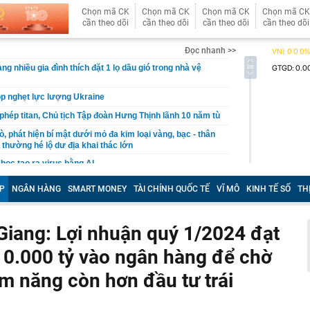
Chọn mã CK
Chọn mã CK
Chọn mã CK
Chọn mã CK
cần theo dõi
cần theo dõi
cần theo dõi
cần theo dõi
Đọc nhanh >>
ng nhiều gia đình thích đặt 1 lọ dầu gió trong nhà vệ
p nghẹt lực lượng Ukraine
 phép titan, Chủ tịch Tập đoàn Hưng Thịnh lãnh 10 năm tù
, phát hiện bí mật dưới mỏ đa kim loại vàng, bạc - thân
 thường hé lộ dư địa khai thác lớn
học tạo ra virus bằng AI
ộng khi trở thành cầu thủ nhập tịch đầu tiên trong lịch
P
NGÂN HÀNG
SMART MONEY
TÀI CHÍNH QUỐC TẾ
VĨ MÔ
KINH TẾ SỐ
TH
ội trưởng ĐT Việt Nam
vấn liên quan vụ drone mang chất nổ tại sân bay Đức
Giang: Lợi nhuận quý 1/2024 đạt
Sky và Hồ Văn Khoa đến gây rối, nhưng Vua Quạt cũng
 10.000 tỷ vào ngân hàng để chờ
ài bảng cân đối kế toán hé lộ giá trị của "trùm" giải trí
t Nam
ềm năng còn hơn đầu tư trái
 Pa, Việt Nam có 1 nơi mát mẻ quanh năm, chỉ từ 18 độ
giá là vương quốc của các loài lan