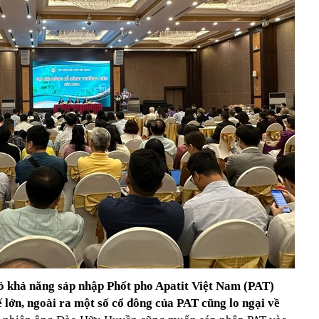
ngỏ khả năng sáp nhập Phốt pho Apatit Việt Nam (PAT)
ế lớn, ngoài ra một số cổ đông của PAT cũng lo ngại về