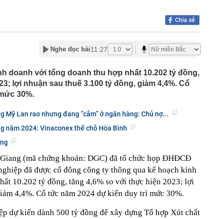
,36 tỷ đồng
P giáo viên BẠO HÀNH TRẺ EM; cơ quan Công an
Chia sẻ
ười dân, giáo viên, báo mẫu, cơ sở trông giữ trẻ
n nhà nước tại doanh nghiệp, khuyến khích sáp nhập
11:27
Nghe đọc bài
uần thảo Nhật Bản khiến 6 người bị thương, giao thông
nh doanh với tổng doanh thu hợp nhất 10.202 tỷ đồng,
ầu doanh thu hơn 100.000 tỷ của Việt Nam lần đầu tiên
oại nhiên liệu mới
23; lợi nhuận sau thuế 3.100 tỷ đồng, giảm 4,4%. Cổ
mùi này
 mức 30%.
ua sữa đậu nành” Việt Nam tăng trưởng hơn 34%, công
g Mỹ Lan rao nhưng đang “cắm” ở ngân hàng: Chủ nợ...
gần 368 tỷ đồng trả cổ tức trong tháng 8
ặc sườn xám đẹp nhất Trung Quốc: Vương Sở Nhiên bét
ng năm 2024: Vinaconex thế chỗ Hòa Bình
đẹp hơn cả Lưu Diệc Phi
ững
inh 12 giao dịch chuyển khoản liên tục với tổng 5 tỷ
16 giờ
 Giang (mã chứng khoán: DGC) đã tổ chức họp ĐHĐCĐ
làm Mỹ bất ngờ giảm, hụt xa ước tính, dự báo khả năng
nghiệp đã được cổ đông công ty thông qua kế hoạch kinh
uất tháng 9 lập tức giảm
ất 10.202 tỷ đồng, tăng 4,6% so với thực hiện 2023; lợi
giảm 4,4%. Cổ tức năm 2024 dự kiến duy trì mức 30%.
ệp dự kiến dành 500 tỷ đồng để xây dựng Tổ hợp Xút chất