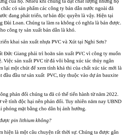
 ứng của họ. Nhiều khi chúng ta đạt chất lượng nhưng họ
chắc có sản phẩm các công ty bán dẫn nước ngoài đã
ớc đang phát triển, tư bản độc quyền là vậy. Hiện tại
ng Đài Loan. Chúng ta làm ra không có nghĩa là bán được.
ho công ty sản xuất bán dẫn là khó.
triển khai sản xuất nhựa PVC và Xút tại Nghi Sơn?
ất Đức Giang phải trì hoãn sản xuất PVC vì công ty muốn
 Việc sản xuất PVC từ đá vôi bằng xúc tác thủy ngân
lại một chút để xem tính khả thi của chất xúc tác mới là
t đầu đầu tư sản xuất PVC, tùy thuộc vào dự án bauxite
ông phản đối chúng ta đã có thể tiến hành từ năm 2022.
ờ về tính độc hại nên phản đối. Tuy nhiên năm nay UBND
iải phóng mặt bằng cho dân bị ảnh hưởng.
 được pin lithium không?
um hiện là một câu chuyện rất thời sự. Chúng ta được gắn