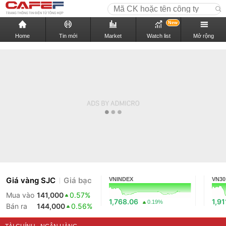
New
Home
Tin mới
Market
Watch list
Mở rộng
Giá vàng SJC
Giá bạc
VNINDEX
VN30
Mua vào
141,000
0.57%
1,768.06
1,91
0.19%
Bán ra
144,000
0.56%