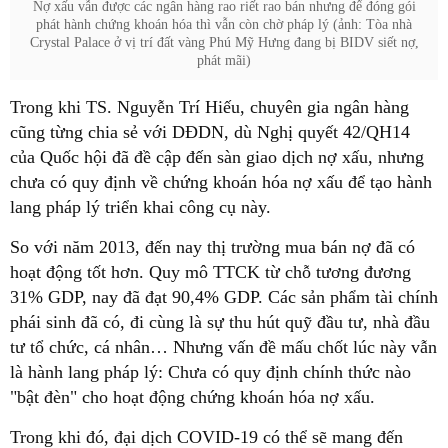
Nợ xấu vẫn được các ngân hàng rao riết rao bán nhưng để đóng gói
phát hành chứng khoán hóa thì vẫn còn chờ pháp lý (ảnh: Tòa nhà
Crystal Palace ở vị trí đất vàng Phú Mỹ Hưng đang bị BIDV siết nợ,
phát mãi)
Trong khi TS. Nguyễn Trí Hiếu, chuyên gia ngân hàng
cũng từng chia sẻ với DĐDN, dù Nghị quyết 42/QH14
của Quốc hội đã đề cập đến sàn giao dịch nợ xấu, nhưng
chưa có quy định về chứng khoán hóa nợ xấu để tạo hành
lang pháp lý triển khai công cụ này.
So với năm 2013, đến nay thị trường mua bán nợ đã có
hoạt động tốt hơn. Quy mô TTCK từ chỗ tương đương
31% GDP, nay đã đạt 90,4% GDP. Các sản phẩm tài chính
phái sinh đã có, đi cùng là sự thu hút quỹ đầu tư, nhà đầu
tư tổ chức, cá nhân… Nhưng vấn đề mấu chốt lúc này vẫn
là hành lang pháp lý: Chưa có quy định chính thức nào
"bật đèn" cho hoạt động chứng khoán hóa nợ xấu.
Trong khi đó, đại dịch COVID-19 có thể sẽ mang đến