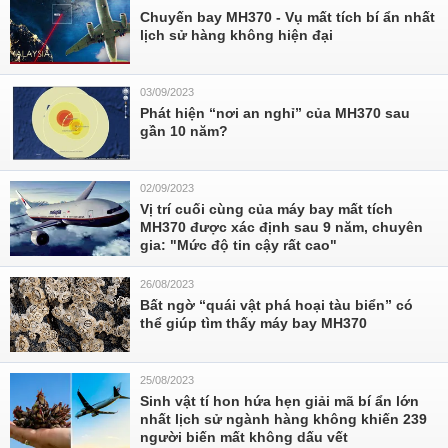
Chuyến bay MH370 - Vụ mất tích bí ẩn nhất
lịch sử hàng không hiện đại
03/09/2023
Phát hiện “nơi an nghỉ” của MH370 sau
gần 10 năm?
02/09/2023
Vị trí cuối cùng của máy bay mất tích
MH370 được xác định sau 9 năm, chuyên
gia: "Mức độ tin cậy rất cao"
26/08/2023
Bất ngờ “quái vật phá hoại tàu biển” có
thể giúp tìm thấy máy bay MH370
25/08/2023
Sinh vật tí hon hứa hẹn giải mã bí ẩn lớn
nhất lịch sử ngành hàng không khiến 239
người biến mất không dấu vết