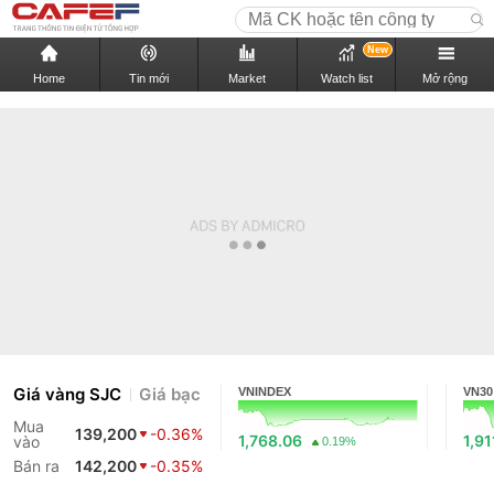
New
Home
Tin mới
Market
Watch list
Mở rộng
Giá vàng SJC
Giá bạc
VNINDEX
VN30
Mua
139,200
-0.36%
1,768.06
1,91
vào
0.19%
Bán ra
142,200
-0.35%