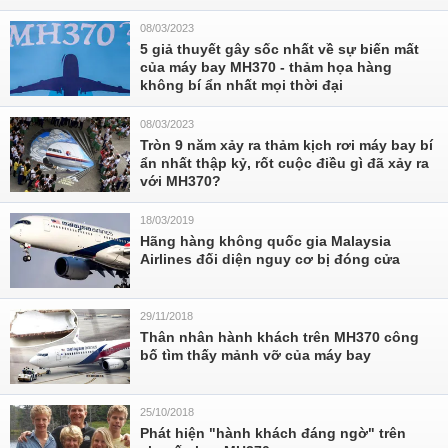
08/03/2023
5 giả thuyết gây sốc nhất về sự biến mất
của máy bay MH370 - thảm họa hàng
không bí ẩn nhất mọi thời đại
08/03/2023
Tròn 9 năm xảy ra thảm kịch rơi máy bay bí
ẩn nhất thập kỷ, rốt cuộc điều gì đã xảy ra
với MH370?
18/03/2019
Hãng hàng không quốc gia Malaysia
Airlines đối diện nguy cơ bị đóng cửa
29/11/2018
Thân nhân hành khách trên MH370 công
bố tìm thấy mảnh vỡ của máy bay
25/10/2018
Phát hiện "hành khách đáng ngờ" trên