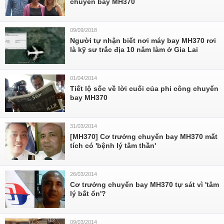
chuyến bay MH370
09/09/2018
Người tự nhận biết nơi máy bay MH370 rơi
là kỹ sư trắc địa 10 năm làm ở Gia Lai
01/04/2014
Tiết lộ sốc về lời cuối của phi công chuyến
bay MH370
31/03/2014
[MH370] Cơ trưởng chuyến bay MH370 mất
tích có 'bệnh lý tâm thần'
26/03/2014
Cơ trưởng chuyến bay MH370 tự sát vì 'tâm
lý bất ổn'?
09/03/2014