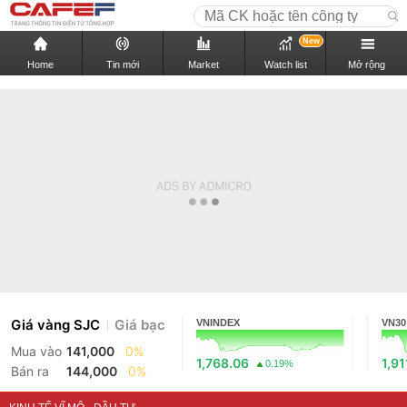
New
Home
Tin mới
Market
Watch list
Mở rộng
Giá vàng SJC
Giá bạc
VNINDEX
VN30
Mua vào
141,000
0%
1,768.06
1,91
0.19%
Bán ra
144,000
0%