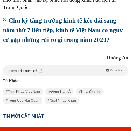
Trung Quốc.
Chu kỳ tăng trưởng kinh tế kéo dài sang
năm thứ 7 liên tiếp, kinh tế Việt Nam có nguy
cơ gặp những rủi ro gì trong năm 2020?
Hoàng An
Copy link
Theo
Trí Thức Trẻ
Từ Khóa:
Xuất Khẩu Việt Nam
Đông Nam Á
Nhà Đầu Tư
Tổng Cục Hải Quan
Xuất Nhập Khẩu
TIN MỚI CẬP NHẬT