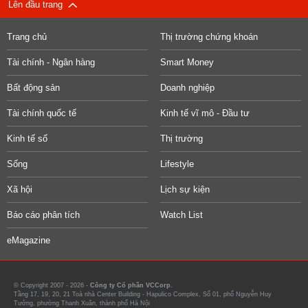
Lên đầu trang
Trang chủ
Thị trường chứng khoán
Tài chính - Ngân hàng
Smart Money
Bất động sản
Doanh nghiệp
Tài chính quốc tế
Kinh tế vĩ mô - Đầu tư
Kinh tế số
Thị trường
Sống
Lifestyle
Xã hội
Lịch sự kiện
Báo cáo phân tích
Watch List
eMagazine
© Copyright 2007 - 2026 -
Công ty Cổ phần VCCorp.
Tầng 17, 19, 20, 21 Toà nhà Center Building - Hapulico Complex, Số 01, phố Nguyễn Huy
Tưởng, phường Thanh Xuân, thành phố Hà Nội