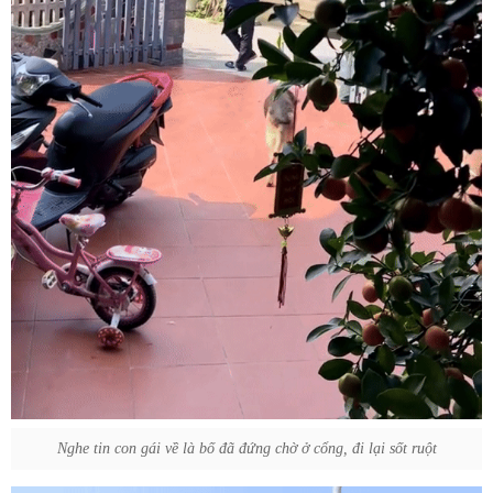
Nghe tin con gái về là bố đã đứng chờ ở cổng, đi lại sốt ruột