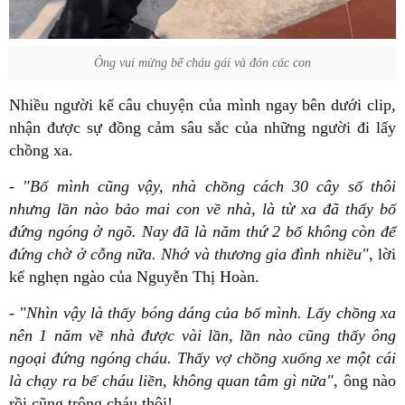
Ông vui mừng bế cháu gái và đón các con
Nhiều người kể câu chuyện của mình ngay bên dưới clip,
nhận được sự đồng cảm sâu sắc của những người đi lấy
chồng xa.
- "Bố mình cũng vậy, nhà chồng cách 30 cây số thôi
nhưng lần nào bảo mai con về nhà, là từ xa đã thấy bố
đứng ngóng ở ngõ. Nay đã là năm thứ 2 bố không còn để
đứng chờ ở cỗng nữa. Nhớ và thương gia đình nhiều"
, lời
kể nghẹn ngào của Nguyễn Thị Hoàn.
-
"Nhìn vậy là thấy bóng dáng của bố mình. Lấy chồng xa
nên 1 năm về nhà được vài lần, lần nào cũng thấy ông
ngoại đứng ngóng cháu. Thấy vợ chồng xuống xe một cái
là chạy ra bế cháu liền, không quan tâm gì nữa"
, ông nào
rồi cũng trông cháu thôi!