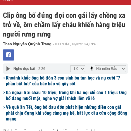
SỐNG
Clip ông bố đứng đợi con gái lấy chồng xa
trở về, ôm chầm lấy cháu khiến hàng triệu
người rưng rưng
CHỦ NHẬT , 18/02/2024, 09:40
Theo Nguyễn Quỳnh Trang
-
Nghe đọc bài
2:26
Khoảnh khắc ông bố đón 3 con sinh ba tan học và nụ cười "7
phần bất lực" của bác bảo vệ gây sốt
Bà ngoại lì xì cháu 10 triệu, trong khi bà nội chỉ cho 1 triệu: Ông
bố đang muối mặt, nghe vợ giải thích liền vỡ lẽ
Về quê ăn Tết, ông bố đau đớn phát hiện những điều con gái
phải chịu đựng khi sống cùng mẹ kế, bất lực cầu cứu cộng đồng
mạng