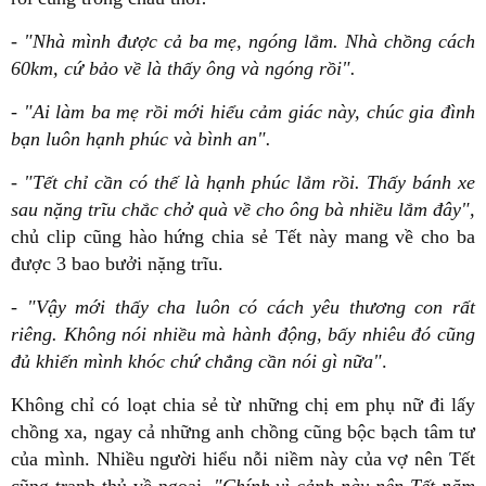
-
"Nhà mình được cả ba mẹ, ngóng lắm. Nhà chồng cách
60km, cứ bảo về là thấy ông và ngóng rồi".
- "Ai làm ba mẹ rồi mới hiểu cảm giác này, chúc gia đình
bạn luôn hạnh phúc và bình an".
-
"Tết chỉ cần có thế là hạnh phúc lắm rồi. Thấy bánh xe
sau nặng trĩu chắc chở quà về cho ông bà nhiều lắm đây",
chủ clip cũng hào hứng chia sẻ Tết này mang về cho ba
được 3 bao bưởi nặng trĩu.
-
"Vậy mới thấy cha luôn có cách yêu thương con rất
riêng. Không nói nhiều mà hành động, bấy nhiêu đó cũng
đủ khiến mình khóc chứ chẳng cần nói gì nữa"
.
Không chỉ có loạt chia sẻ từ những chị em phụ nữ đi lấy
chồng xa, ngay cả những anh chồng cũng bộc bạch tâm tư
của mình. Nhiều người hiểu nỗi niềm này của vợ nên Tết
cũng tranh thủ về ngoại.
"Chính vì cảnh này nên Tết năm