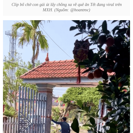
Clip bố chờ con gái út lấy chồng xa về quê ăn Tết đang viral trên
MXH. (Nguồm: @hoantroc)