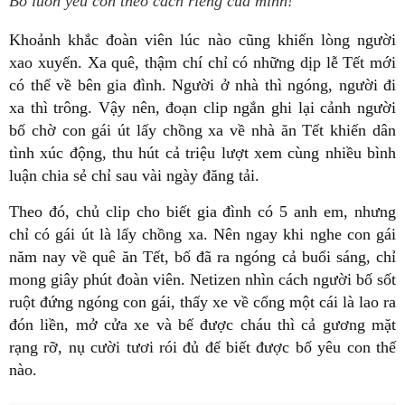
Bố luôn yêu con theo cách riêng của mình!
Khoảnh khắc đoàn viên lúc nào cũng khiến lòng người
xao xuyến. Xa quê, thậm chí chỉ có những dịp lễ Tết mới
có thể về bên gia đình. Người ở nhà thì ngóng, người đi
xa thì trông. Vậy nên, đoạn clip ngắn ghi lại cảnh người
bố chờ con gái út lấy chồng xa về nhà ăn Tết khiến dân
tình xúc động, thu hút cả triệu lượt xem cùng nhiều bình
luận chia sẻ chỉ sau vài ngày đăng tải.
Theo đó, chủ clip cho biết gia đình có 5 anh em, nhưng
chỉ có gái út là lấy chồng xa. Nên ngay khi nghe con gái
năm nay về quê ăn Tết, bố đã ra ngóng cả buổi sáng, chỉ
mong giây phút đoàn viên. Netizen nhìn cách người bố sốt
ruột đứng ngóng con gái, thấy xe về cổng một cái là lao ra
đón liền, mở cửa xe và bế được cháu thì cả gương mặt
rạng rỡ, nụ cười tươi rói đủ để biết được bố yêu con thế
nào.