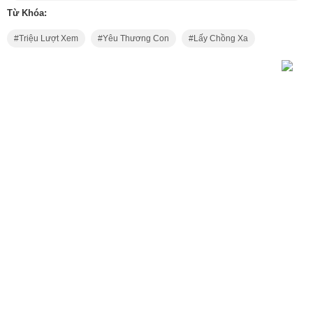
Từ Khóa:
Triệu Lượt Xem
Yêu Thương Con
Lấy Chồng Xa