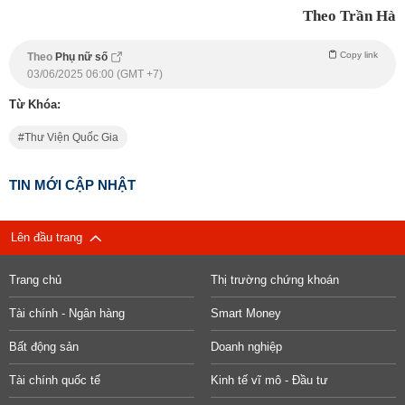
Theo Trần Hà
Copy link
Theo
Phụ nữ số
03/06/2025 06:00 (GMT +7)
Từ Khóa:
Thư Viện Quốc Gia
TIN MỚI CẬP NHẬT
Lên đầu trang
Trang chủ
Thị trường chứng khoán
Tài chính - Ngân hàng
Smart Money
Bất động sản
Doanh nghiệp
Tài chính quốc tế
Kinh tế vĩ mô - Đầu tư