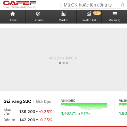
New
Home
Tin mới
Market
Watch list
Mở rộng
Giá vàng SJC
Giá bạc
VNINDEX
VN30
Mua
139,200
-0.36%
1,767.71
1,90
vào
0.17%
Bán ra
142,200
-0.35%