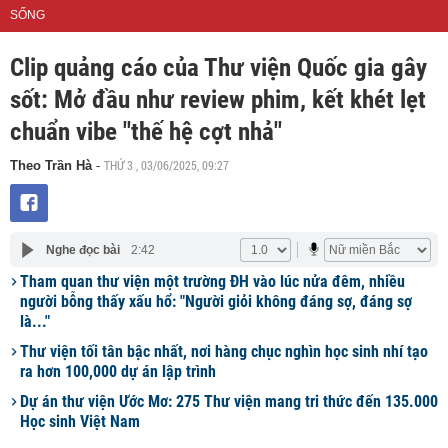
SỐNG
Clip quảng cáo của Thư viện Quốc gia gây
sốt: Mở đầu như review phim, kết khét lẹt
chuẩn vibe "thế hệ cợt nhả"
THỨ 3 , 03/06/2025, 09:27
Theo Trần Hà
-
Nghe đọc bài
2:42
Tham quan thư viện một trường ĐH vào lúc nửa đêm, nhiều
người bỗng thấy xấu hổ: "Người giỏi không đáng sợ, đáng sợ
là..."
Thư viện tối tân bậc nhất, nơi hàng chục nghìn học sinh nhí tạo
ra hơn 100,000 dự án lập trình
Dự án thư viện Ước Mơ: 275 Thư viện mang tri thức đến 135.000
Học sinh Việt Nam