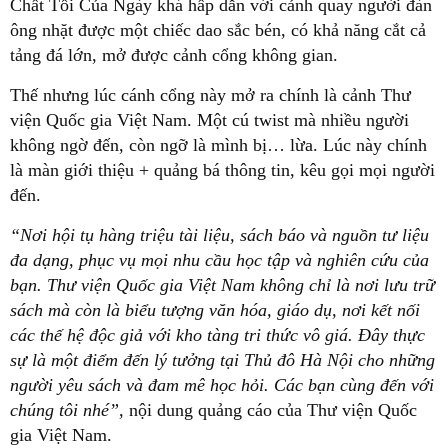
Chất Tối Của Ngày khá hấp dẫn với cảnh quay người đàn
ông nhặt được một chiếc dao sắc bén, có khả năng cắt cả
tảng đá lớn, mở được cảnh cổng không gian.
Thế nhưng lúc cánh cổng này mở ra chính là cảnh Thư
viện Quốc gia Việt Nam. Một cú twist mà nhiều người
không ngờ đến, còn ngỡ là mình bị… lừa. Lúc này chính
là màn giới thiệu + quảng bá thông tin, kêu gọi mọi người
đến.
“Nơi hội tụ hàng triệu tài liệu, sách báo và nguồn tư liệu
đa dạng, phục vụ mọi nhu cầu học tập và nghiên cứu của
bạn. Thư viện Quốc gia Việt Nam không chỉ là nơi lưu trữ
sách mà còn là biểu tượng văn hóa, giáo dụ, nơi kết nối
các thế hệ độc giả với kho tàng tri thức vô giá. Đây thực
sự là một điểm đến lý tưởng tại Thủ đô Hà Nội cho những
người yêu sách và đam mê học hỏi. Các bạn cùng đến với
chúng tôi nhé”,
nội dung quảng cáo của Thư viện Quốc
gia Việt Nam.