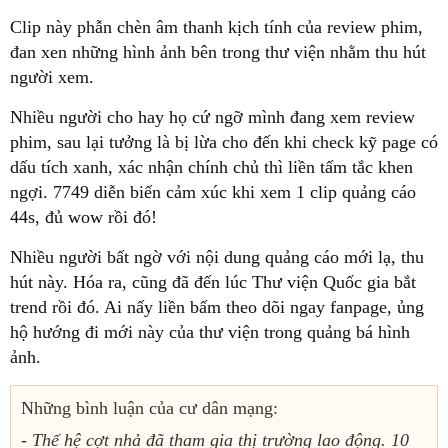
Clip này phẫn chèn âm thanh kịch tính của review phim,
đan xen những hình ảnh bên trong thư viện nhằm thu hút
người xem.
Nhiều người cho hay họ cứ ngỡ mình đang xem review
phim, sau lại tưởng là bị lừa cho đến khi check kỹ page có
dấu tích xanh, xác nhận chính chủ thì liền tấm tắc khen
ngợi. 7749 diễn biến cảm xúc khi xem 1 clip quảng cáo
44s, đủ wow rồi đó!
Nhiều người bất ngờ với nội dung quảng cáo mới lạ, thu
hút này. Hóa ra, cũng đã đến lúc Thư viện Quốc gia bắt
trend rồi đó. Ai nấy liền bấm theo dõi ngay fanpage, ủng
hộ hướng đi mới này của thư viện trong quảng bá hình
ảnh.
Những bình luận của cư dân mạng:
- Thế hệ cợt nhả đã tham gia thị trường lao động. 10