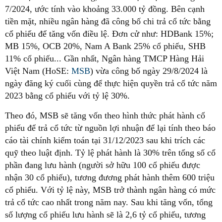
7/2024, ước tính vào khoảng 33.000 tỷ đồng. Bên cạnh
tiền mặt, nhiều ngân hàng đã công bố chi trả cổ tức bằng
cổ phiếu để tăng vốn điều lệ. Đơn cử như: HDBank 15%;
MB 15%, OCB 20%, Nam A Bank 25% cổ phiếu, SHB
11% cổ phiếu... Gần nhất, Ngân hàng TMCP Hàng Hải
Việt Nam (HoSE:
MSB
) vừa công bố ngày 29/8/2024 là
ngày đăng ký cuối cùng để thực hiện quyền trả cổ tức năm
2023 bằng cổ phiếu với tỷ lệ 30%.
Theo đó, MSB sẽ tăng vốn theo hình thức phát hành cổ
phiếu để trả cổ tức từ nguồn lợi nhuận để lại tính theo báo
cáo tài chính kiểm toán tại 31/12/2023 sau khi trích các
quỹ theo luật định. Tỷ lệ phát hành là 30% trên tổng số cổ
phần đang lưu hành (người sở hữu 100 cổ phiếu được
nhận 30 cổ phiếu), tương đương phát hành thêm 600 triệu
cổ phiếu. Với tỷ lệ này, MSB trở thành ngân hàng có mức
trả cổ tức cao nhất trong năm nay. Sau khi tăng vốn, tổng
số lượng cổ phiếu lưu hành sẽ là 2,6 tỷ cổ phiếu, tương