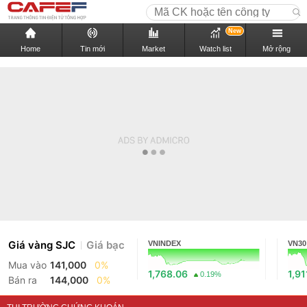
New
Home
Tin mới
Market
Watch list
Mở rộng
Giá vàng SJC
Giá bạc
VNINDEX
VN30
Mua vào
141,000
0%
1,768.06
1,91
0.19%
Bán ra
144,000
0%