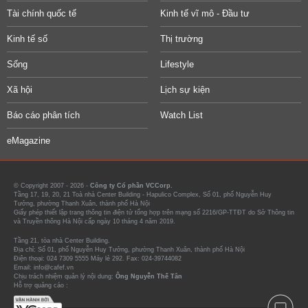
Tài chính quốc tế
Kinh tế vĩ mô - Đầu tư
Kinh tế số
Thị trường
Sống
Lifestyle
Xã hội
Lịch sự kiện
Báo cáo phân tích
Watch List
eMagazine
© Copyright 2007 - 2026 -
Công ty Cổ phần VCCorp.
Tầng 17, 19, 20, 21 Toà nhà Center Building - Hapulico Complex, Số 01, phố Nguyễn Huy
Tưởng, phường Thanh Xuân, thành phố Hà Nội
Giấy phép thiết lập trang thông tin điện tử tổng hợp trên mạng số 2216/GP-TTĐT do Sở Thông tin
và Truyền thông Hà Nội cấp ngày 10 tháng 4 năm 2019.
Tầng 21, tòa nhà Center Building.
Địa chỉ: Số 01, phố Nguyễn Huy Tưởng, phường Thanh Xuân, thành phố Hà Nội
Điện thoại: 024 7309 5555 Máy lẻ 292. Fax: 024-39744082
Email: info@cafef.vn
Chịu trách nhiệm quản lý nội dung:
Ông Nguyễn Thế Tân
Hỗ trợ quảng cáo :