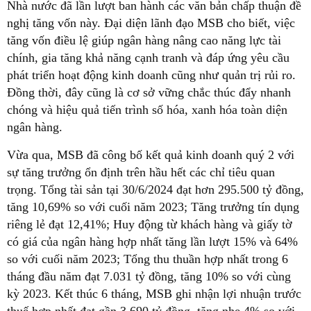
Nhà nước đã lần lượt ban hành các văn bản chấp thuận đề
nghị tăng vốn này. Đại diện lãnh đạo MSB cho biết, việc
tăng vốn điều lệ giúp ngân hàng nâng cao năng lực tài
chính, gia tăng khả năng cạnh tranh và đáp ứng yêu cầu
phát triển hoạt động kinh doanh cũng như quản trị rủi ro.
Đồng thời, đây cũng là cơ sở vững chắc thúc đẩy nhanh
chóng và hiệu quả tiến trình số hóa, xanh hóa toàn diện
ngân hàng.
Vừa qua, MSB đã công bố kết quả kinh doanh quý 2 với
sự tăng trưởng ổn định trên hầu hết các chỉ tiêu quan
trọng. Tổng tài sản tại 30/6/2024 đạt hơn 295.500 tỷ đồng,
tăng 10,69% so với cuối năm 2023; Tăng trưởng tín dụng
riêng lẻ đạt 12,41%; Huy động từ khách hàng và giấy tờ
có giá của ngân hàng hợp nhất tăng lần lượt 15% và 64%
so với cuối năm 2023; Tổng thu thuần hợp nhất trong 6
tháng đầu năm đạt 7.031 tỷ đồng, tăng 10% so với cùng
kỳ 2023. Kết thúc 6 tháng, MSB ghi nhận lợi nhuận trước
thuế hợp nhất đạt gần 3.690 tỷ đồng, tăng nhẹ 4% so với