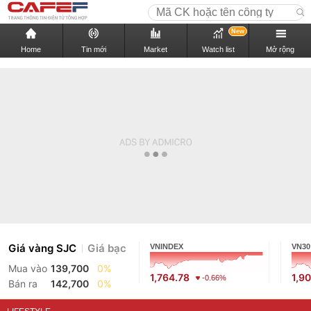
New
Home
Tin mới
Market
Watch list
Mở rộng
Giá vàng SJC
Giá bạc
VNINDEX
VN30
Mua vào
139,700
0%
1,764.78
1,9
-0.66%
Bán ra
142,700
0%