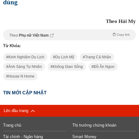
dùng
Theo Hải My
Copy link
Theo
Phụ nữ Việt Nam
Từ Khóa:
Kinh Nghiệm Du Lịch
Du Lịch Mỹ
Trang Cá Nhân
Ánh Sáng Tự Nhiên
Không Gian Sống
Đồ Ăn Ngon
House N Home
TIN MỚI CẬP NHẬT
Lên đầu trang
Trang chủ
Thị trường chứng khoán
Tài chính - Ngân hàng
Smart Money