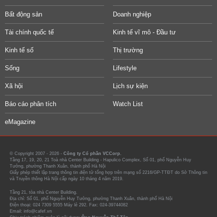
Bất động sản
Doanh nghiệp
Tài chính quốc tế
Kinh tế vĩ mô - Đầu tư
Kinh tế số
Thị trường
Sống
Lifestyle
Xã hội
Lịch sự kiện
Báo cáo phân tích
Watch List
eMagazine
© Copyright 2007 - 2026 -
Công ty Cổ phần VCCorp.
Tầng 17, 19, 20, 21 Toà nhà Center Building - Hapulico Complex, Số 01, phố Nguyễn Huy
Tưởng, phường Thanh Xuân, thành phố Hà Nội
Giấy phép thiết lập trang thông tin điện tử tổng hợp trên mạng số 2216/GP-TTĐT do Sở Thông tin
và Truyền thông Hà Nội cấp ngày 10 tháng 4 năm 2019.
Tầng 21, tòa nhà Center Building.
Địa chỉ: Số 01, phố Nguyễn Huy Tưởng, phường Thanh Xuân, thành phố Hà Nội
Điện thoại: 024 7309 5555 Máy lẻ 292. Fax: 024-39744082
Email: info@cafef.vn