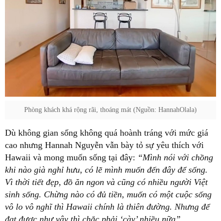
Phòng khách khá rộng rãi, thoáng mát (Nguồn: HannahOlala)
Dù không gian sống không quá hoành tráng với mức giá
cao nhưng Hannah Nguyễn vẫn bày tỏ sự yêu thích với
Hawaii và mong muốn sống tại đây:
“Mình nói với chồng
khi nào già nghỉ hưu, có lẽ mình muốn đến đây để sống.
Vì thời tiết đẹp, đồ ăn ngon và cũng có nhiều người Việt
sinh sống. Chừng nào có đủ tiền, muốn có một cuộc sống
vô lo vô nghĩ thì Hawaii chính là thiên đường. Nhưng để
đạt được như vậy thì chắc phải ‘cày’ nhiều nữa”
.