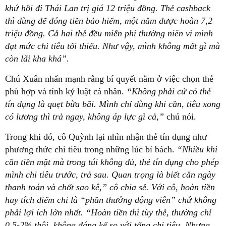
khứ hồi đi Thái Lan trị giá 12 triệu đồng. Thẻ cashback
thì dùng để đóng tiền bảo hiểm, một năm được hoàn 7,2
triệu đồng. Cả hai thẻ đều miễn phí thường niên vì mình
đạt mức chi tiêu tối thiểu. Như vậy, mình không mất gì mà
còn lãi kha khá”.
Chú Xuân nhấn mạnh rằng bí quyết nằm ở việc chọn thẻ
phù hợp và tính kỷ luật cá nhân.
“Không phải cứ có thẻ
tín dụng là quẹt bừa bãi. Mình chỉ dùng khi cần, tiêu xong
có lương thì trả ngay, không áp lực gì cả,”
chú nói.
Trong khi đó, cô Quỳnh lại nhìn nhận thẻ tín dụng như
phương thức chi tiêu trong những lúc bí bách.
“Nhiều khi
cần tiền mặt mà trong túi không đủ, thẻ tín dụng cho phép
mình chi tiêu trước, trả sau. Quan trọng là biết căn ngày
thanh toán và chốt sao kê,” cô chia sẻ. Với cô, hoàn tiền
hay tích điểm chỉ là “phần thưởng động viên” chứ không
phải lợi ích lớn nhất. “Hoàn tiền thì tùy thẻ, thường chỉ
0,5-2% thôi, không đáng kể so với tổng chi tiêu. Nhưng