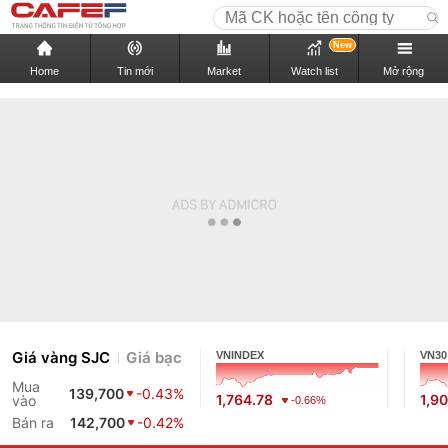
New
Home
Tin mới
Market
Watch list
Mở rộng
Giá vàng SJC
Giá bạc
VNINDEX
VN30
Mua
139,700
-0.43%
1,764.78
1,9
vào
-0.66%
Bán ra
142,700
-0.42%