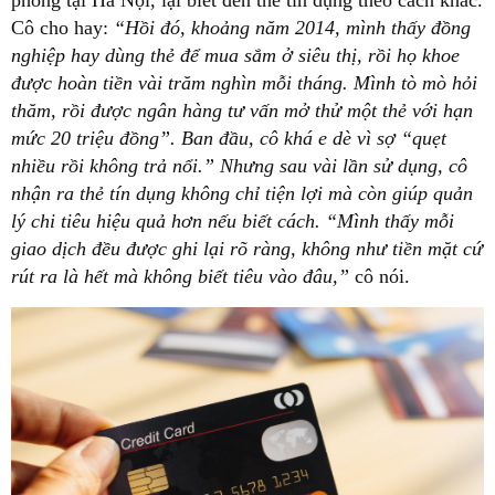
phòng tại Hà Nội, lại biết đến thẻ tín dụng theo cách khác.
Cô cho hay:
“Hồi đó, khoảng năm 2014, mình thấy đồng
nghiệp hay dùng thẻ để mua sắm ở siêu thị, rồi họ khoe
được hoàn tiền vài trăm nghìn mỗi tháng. Mình tò mò hỏi
thăm, rồi được ngân hàng tư vấn mở thử một thẻ với hạn
mức 20 triệu đồng”. Ban đầu, cô khá e dè vì sợ “quẹt
nhiều rồi không trả nổi.” Nhưng sau vài lần sử dụng, cô
nhận ra thẻ tín dụng không chỉ tiện lợi mà còn giúp quản
lý chi tiêu hiệu quả hơn nếu biết cách. “Mình thấy mỗi
giao dịch đều được ghi lại rõ ràng, không như tiền mặt cứ
rút ra là hết mà không biết tiêu vào đâu,”
cô nói.