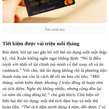
Ảnh minh hoạ
Tiết kiệm được vài triệu mỗi tháng
Khi được hỏi tại sao gắn bó với thẻ tín dụng suốt một thập
kỷ, chú Xuân không ngần ngại khẳng định: “Nó là điều
tuyệt vời nhất về tài chính mà mình có thể xoay sở và ăn
cashback.” Với chú, thẻ tín dụng không chỉ là phương tiện
thanh toán mà còn là cách để tối ưu hóa chi tiêu.
“Mỗi
tháng, mình kiếm được khoảng 2 triệu đồng từ hoàn tiền
và tích điểm. Nghe thì không nhiều, nhưng cộng dồn lại
cả năm thì cũng đáng kể,”
chú giải thích. Chú hiện sở
hữu hai thẻ tín dụng: một thẻ tích dặm bay và một thẻ
hoàn tiền.
“Thẻ tích dặm mình dùng 4 năm, đổi được 2 vé