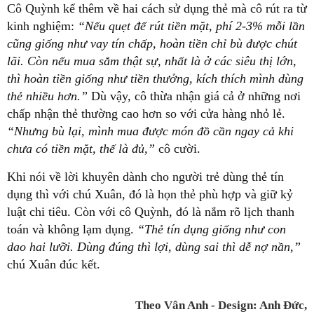
Cô Quỳnh kể thêm về hai cách sử dụng thẻ mà cô rút ra từ
kinh nghiệm:
“Nếu quẹt để rút tiền mặt, phí 2-3% mỗi lần
cũng giống như vay tín chấp, hoàn tiền chỉ bù được chút
lãi. Còn nếu mua sắm thật sự, nhất là ở các siêu thị lớn,
thì hoàn tiền giống như tiền thưởng, kích thích mình dùng
thẻ nhiều hơn.”
Dù vậy, cô thừa nhận giá cả ở những nơi
chấp nhận thẻ thường cao hơn so với cửa hàng nhỏ lẻ.
“Nhưng bù lại, mình mua được món đồ cần ngay cả khi
chưa có tiền mặt, thế là đủ,”
cô cười.
Khi nói về lời khuyên dành cho người trẻ dùng thẻ tín
dụng thì với chú Xuân, đó là họn thẻ phù hợp và giữ kỷ
luật chi tiêu. Còn với cô Quỳnh, đó là nắm rõ lịch thanh
toán và không lạm dụng.
“Thẻ tín dụng giống như con
dao hai lưỡi. Dùng đúng thì lợi, dùng sai thì dễ nợ nần,”
chú Xuân đúc kết.
Theo Vân Anh - Design: Anh Đức,