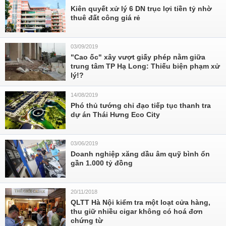
Kiên quyết xử lý 6 DN trục lợi tiền tỷ nhờ
thuê đất công giá rẻ
03/09/2019
"Cao ốc" xây vượt giấy phép nằm giữa
trung tâm TP Hạ Long: Thiếu biện phạm xử
lý!?
14/08/2019
Phó thủ tướng chỉ đạo tiếp tục thanh tra
dự án Thái Hưng Eco City
03/06/2019
Doanh nghiệp xăng dầu âm quỹ bình ổn
gần 1.000 tỷ đồng
20/11/2018
QLTT Hà Nội kiểm tra một loạt cửa hàng,
thu giữ nhiều cigar không có hoá đơn
chứng từ