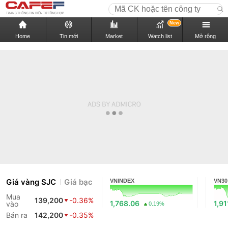
New
Home
Tin mới
Market
Watch list
Mở rộng
Giá vàng SJC
Giá bạc
VNINDEX
VN30
Mua
139,200
-0.36%
1,768.06
1,91
vào
0.19%
Bán ra
142,200
-0.35%