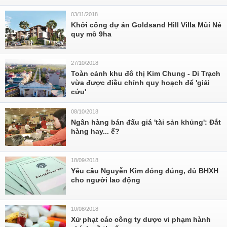
03/11/2018
Khởi công dự án Goldsand Hill Villa Mũi Né
quy mô 9ha
27/10/2018
Toàn cảnh khu đô thị Kim Chung - Di Trạch
vừa được điều chỉnh quy hoạch để 'giải
cứu'
08/10/2018
Ngân hàng bán đấu giá 'tài sản khủng': Đắt
hàng hay... ế?
18/09/2018
Yêu cầu Nguyễn Kim đóng đúng, đủ BHXH
cho người lao động
10/08/2018
Xử phạt các công ty dược vi phạm hành