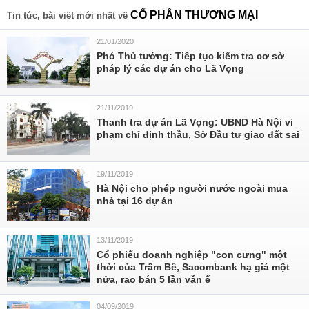
CỔ PHẦN THƯƠNG MẠI
Tin tức, bài viết mới nhất về
21/01/2020
Phó Thủ tướng: Tiếp tục kiểm tra cơ sở
pháp lý các dự án cho Lã Vọng
21/11/2019
Thanh tra dự án Lã Vọng: UBND Hà Nội vi
phạm chỉ định thầu, Sở Đầu tư giao đất sai
19/11/2019
Hà Nội cho phép người nước ngoài mua
nhà tại 16 dự án
13/11/2019
Cổ phiếu doanh nghiệp "con cưng" một
thời của Trầm Bê, Sacombank hạ giá một
nửa, rao bán 5 lần vẫn ế
04/09/2019