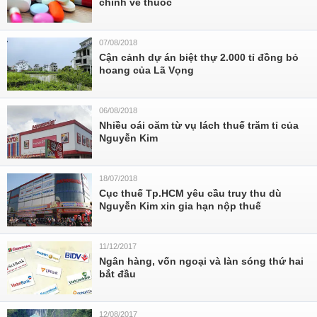
chính về thuốc
07/08/2018
Cận cảnh dự án biệt thự 2.000 tỉ đồng bỏ
hoang của Lã Vọng
06/08/2018
Nhiều oái oăm từ vụ lách thuế trăm tỉ của
Nguyễn Kim
18/07/2018
Cục thuế Tp.HCM yêu cầu truy thu dù
Nguyễn Kim xin gia hạn nộp thuế
11/12/2017
Ngân hàng, vốn ngoại và làn sóng thứ hai
bắt đầu
12/08/2017