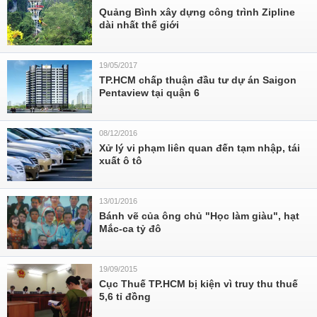
Quảng Bình xây dựng công trình Zipline
dài nhất thế giới
19/05/2017
TP.HCM chấp thuận đầu tư dự án Saigon
Pentaview tại quận 6
08/12/2016
Xử lý vi phạm liên quan đến tạm nhập, tái
xuất ô tô
13/01/2016
Bánh vẽ của ông chủ "Học làm giàu", hạt
Mắc-ca tỷ đô
19/09/2015
Cục Thuế TP.HCM bị kiện vì truy thu thuế
5,6 tỉ đồng