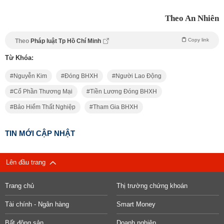
Theo An Nhiên
Copy link
Theo
Pháp luật Tp Hồ Chí Minh
Từ Khóa:
Nguyễn Kim
Đóng BHXH
Người Lao Động
Cổ Phần Thương Mại
Tiền Lương Đóng BHXH
Bảo Hiểm Thất Nghiệp
Tham Gia BHXH
TIN MỚI CẬP NHẬT
Lên đầu trang
Trang chủ
Thị trường chứng khoán
Tài chính - Ngân hàng
Smart Money
Bất động sản
Doanh nghiệp