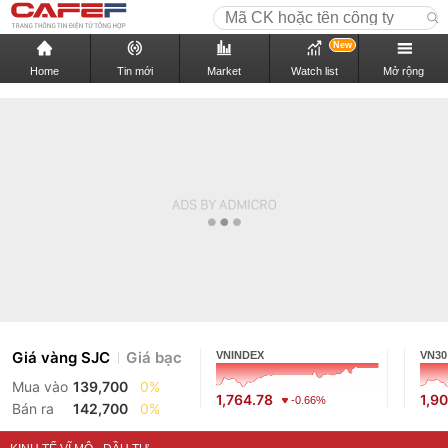
New
Home
Tin mới
Market
Watch list
Mở rộng
Giá vàng SJC
Giá bạc
VNINDEX
VN30
Mua vào
139,700
0%
1,764.78
1,9
-0.66%
Bán ra
142,700
0%