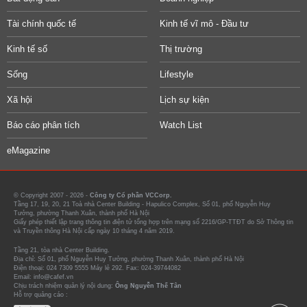
Tài chính quốc tế
Kinh tế vĩ mô - Đầu tư
Kinh tế số
Thị trường
Sống
Lifestyle
Xã hội
Lịch sự kiện
Báo cáo phân tích
Watch List
eMagazine
© Copyright 2007 - 2026 -
Công ty Cổ phần VCCorp.
Tầng 17, 19, 20, 21 Toà nhà Center Building - Hapulico Complex, Số 01, phố Nguyễn Huy
Tưởng, phường Thanh Xuân, thành phố Hà Nội
Giấy phép thiết lập trang thông tin điện tử tổng hợp trên mạng số 2216/GP-TTĐT do Sở Thông tin
và Truyền thông Hà Nội cấp ngày 10 tháng 4 năm 2019.
Tầng 21, tòa nhà Center Building.
Địa chỉ: Số 01, phố Nguyễn Huy Tưởng, phường Thanh Xuân, thành phố Hà Nội
Điện thoại: 024 7309 5555 Máy lẻ 292. Fax: 024-39744082
Email: info@cafef.vn
Chịu trách nhiệm quản lý nội dung:
Ông Nguyễn Thế Tân
Hỗ trợ quảng cáo :