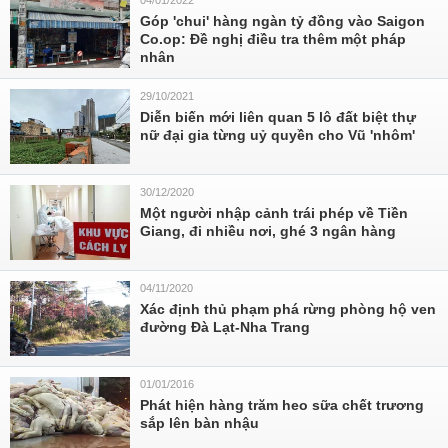
04/01/2022
Góp 'chui' hàng ngàn tỷ đồng vào Saigon
Co.op: Đề nghị điều tra thêm một pháp
nhân
29/10/2021
Diễn biến mới liên quan 5 lô đất biệt thự
nữ đại gia từng uỷ quyền cho Vũ 'nhôm'
30/12/2020
Một người nhập cảnh trái phép về Tiền
Giang, đi nhiều nơi, ghé 3 ngân hàng
04/11/2020
Xác định thủ phạm phá rừng phòng hộ ven
đường Đà Lạt-Nha Trang
01/01/2016
Phát hiện hàng trăm heo sữa chết trương
sắp lên bàn nhậu