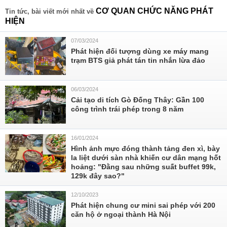
CƠ QUAN CHỨC NĂNG PHÁT
Tin tức, bài viết mới nhất về
HIỆN
07/03/2024
Phát hiện đối tượng dùng xe máy mang
trạm BTS giả phát tán tin nhắn lừa đảo
06/03/2024
Cải tạo di tích Gò Đống Thây: Gần 100
công trình trái phép trong 8 năm
16/01/2024
Hình ảnh mực đóng thành tảng đen xì, bày
la liệt dưới sàn nhà khiến cư dân mạng hốt
hoảng: "Đằng sau những suất buffet 99k,
129k đây sao?"
12/10/2023
Phát hiện chung cư mini sai phép với 200
căn hộ ở ngoại thành Hà Nội