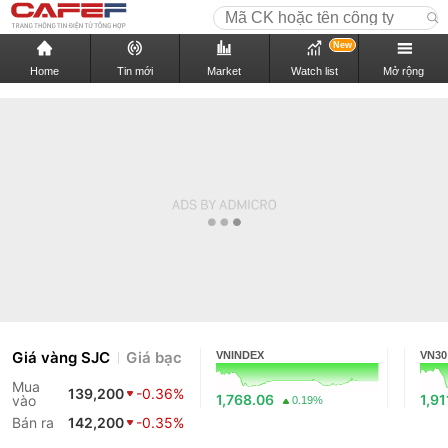
New
Home
Tin mới
Market
Watch list
Mở rộng
Giá vàng SJC
Giá bạc
VNINDEX
VN30
Mua
139,200
-0.36%
1,768.06
1,91
vào
0.19%
Bán ra
142,200
-0.35%