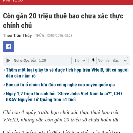
KINH TẾ SỐ
Còn gần 20 triệu thuê bao chưa xác thực
chính chủ
THỨ 6 , 12/06/2026, 08:23
Theo Trần Thúy
-
Nghe đọc bài
1:29
Thêm một loại giấy tờ sẽ được tích hợp trên VNeID, tất cả người
dân cần nắm rõ
Bóc gỡ từ ổ nhóm lừa đảo công nghệ cao xuyên quốc gia
Ngày 1,2 triệu thí sinh hỏi "Steve Jobs Việt Nam là ai?", CEO
BKAV Nguyễn Tử Quảng tròn 51 tuổi
Chỉ còn 4 ngày trước hạn chót xác thực thuê bao trên
VNeID, nhưng vẫn còn gần 20 triệu số chưa hoàn tất.
Chỉ còn 4 ngày nữa là đến thời hạn chót, các thuê bao