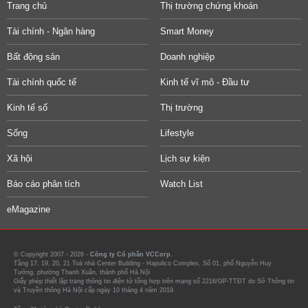
Trang chủ
Thị trường chứng khoán
Tài chính - Ngân hàng
Smart Money
Bất động sản
Doanh nghiệp
Tài chính quốc tế
Kinh tế vĩ mô - Đầu tư
Kinh tế số
Thị trường
Sống
Lifestyle
Xã hội
Lịch sự kiện
Báo cáo phân tích
Watch List
eMagazine
© Copyright 2007 - 2026 -
Công ty Cổ phần VCCorp.
Tầng 17, 19, 20, 21 Toà nhà Center Building - Hapulico Complex, Số 01, phố Nguyễn Huy
Tưởng, phường Thanh Xuân, thành phố Hà Nội
Giấy phép thiết lập trang thông tin điện tử tổng hợp trên mạng số 2216/GP-TTĐT do Sở Thông tin
và Truyền thông Hà Nội cấp ngày 10 tháng 4 năm 2019.