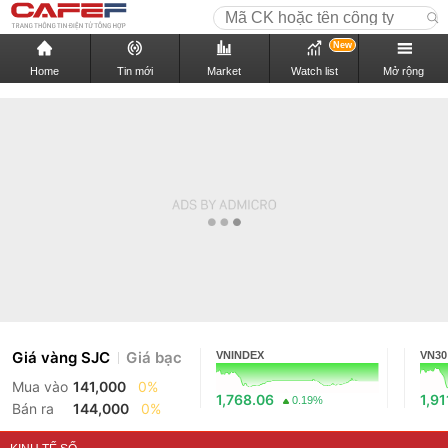
New
Home
Tin mới
Market
Watch list
Mở rộng
Giá vàng SJC
Giá bạc
VNINDEX
VN30
Mua vào
141,000
0%
1,768.06
1,91
0.19%
Bán ra
144,000
0%