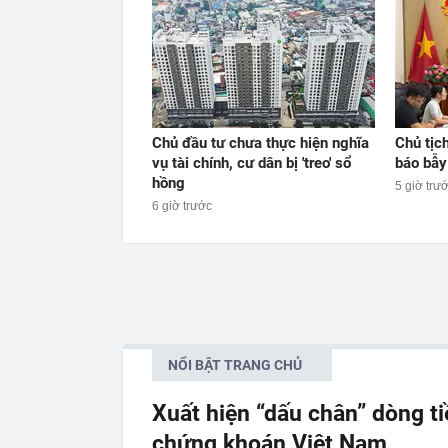
Chủ đầu tư chưa thực hiện nghĩa
Chủ tịc
vụ tài chính, cư dân bị 'treo' sổ
báo bẫy 
hồng
5 giờ trư
6 giờ trước
NỔI BẬT TRANG CHỦ
Xuất hiện “dấu chân” dòng t
chứng khoán Việt Nam