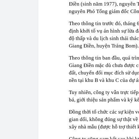
Điền (sinh năm 1977), nguyên 
nguyên Phó Tổng giám đốc Công
Theo thông tin trước đó, tháng 
định khởi tố vụ án hình sự lừa 
độ thấp và du lịch sinh thái th
Giang Điền, huyện Trảng Bom).
Theo thông tin ban đầu, quá trì
Giang Điền mặc dù chưa được cơ
đất, chuyển đổi mục đích sử dụ
nền tại khu B và khu C của dự á
Tuy nhiên, công ty vẫn trực tiế
bá, giới thiệu sản phẩm và ký kế
Đồng thời tổ chức các sự kiện v
gian dối, không đúng sự thật v
xây nhà mẫu (được hỗ trợ thiết k
Công ty cũng cam kết sau khi k