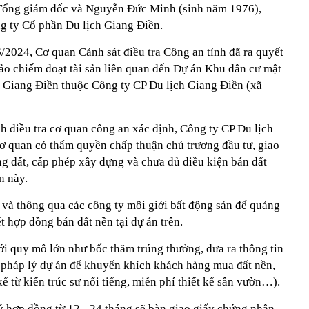
Tổng giám đốc và Nguyễn Đức Minh (sinh năm 1976),
 ty Cổ phần Du lịch Giang Điền.
6/2024, Cơ quan Cảnh sát điều tra Công an tỉnh đã ra quyết
đảo chiếm đoạt tài sản liên quan đến Dự án Khu dân cư mật
ác Giang Điền thuộc Công ty CP Du lịch Giang Điền (xã
nh điều tra cơ quan công an xác định, Công ty CP Du lịch
 quan có thẩm quyền chấp thuận chủ trương đầu tư, giao
ng đất, cấp phép xây dựng và chưa đủ điều kiện bán đất
n này.
p và thông qua các công ty môi giới bất động sản để quảng
t hợp đồng bán đất nền tại dự án trên.
ới quy mô lớn như bốc thăm trúng thưởng, đưa ra thông tin
ề pháp lý dự án để khuyến khích khách hàng mua đất nền,
ế từ kiến trúc sư nổi tiếng, miễn phí thiết kế sân vườn…).
ý hợp đồng từ 12 - 24 tháng sẽ bàn giao giấy chứng nhận