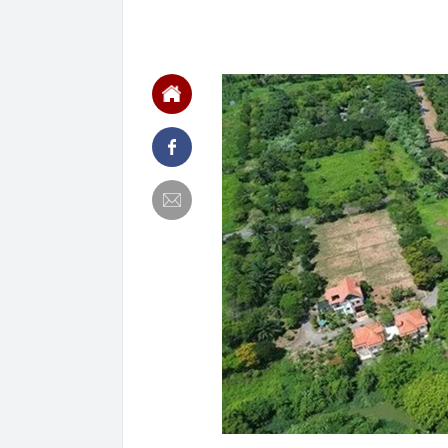
10:21
Công nghệ 8/8
10:19
Nhiều doanh n
đăng ký
10:16
Đường dây kha
10:12
Việt Nam có l
quyết từ chối,
10:10
Dồn lực, quyế
tháng cuối n
10:05
Thay sàn bếp 
'khủng': Tuổi
10:05
Mức phạt lên 
có hành vi sa
10:02
Bắt trend "mi
với nhan sắc 
10:00
Bé trai 1 tuổi