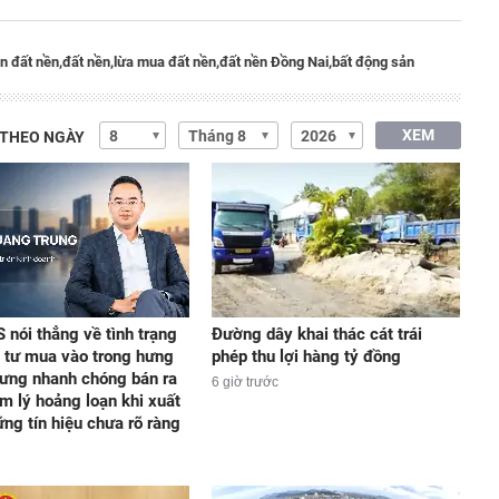
n đất nền,
đất nền,
lừa mua đất nền,
đất nền Đồng Nai,
bất động sản
XEM
 THEO NGÀY
 nói thẳng về tình trạng
Đường dây khai thác cát trái
 tư mua vào trong hưng
phép thu lợi hàng tỷ đồng
ưng nhanh chóng bán ra
6 giờ trước
âm lý hoảng loạn khi xuất
ững tín hiệu chưa rõ ràng