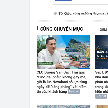
công an,
Đồng Nai,
mua bá
Từ Khóa:
CÙNG CHUYÊN MỤC
XEM
CEO Dương Văn Bắc: Trải qua
Sếp BĐS
"cuộc đại phẫu" không gây mê,
nhà đầu
giờ là lúc Novaland nỗ lực từng
phấn nh
ngày để "sòng phẳng" với niềm
trong t
tin của khách hàng
hiện nh
Nổi bật
Nổi bật