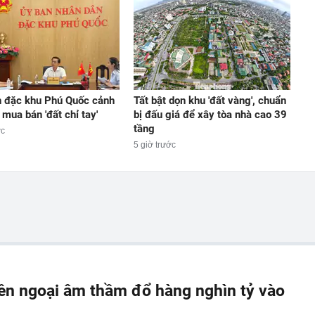
h đặc khu Phú Quốc cảnh
Tất bật dọn khu 'đất vàng', chuẩn
mua bán 'đất chỉ tay'
bị đấu giá để xây tòa nhà cao 39
tầng
ớc
5 giờ trước
iền ngoại âm thầm đổ hàng nghìn tỷ vào