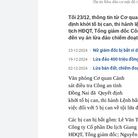
Dự án Khu dân cư mật độ t
Tối 23/12, thông tin từ Cơ qu
định khởi tố bị can, thi hành 
tịch HĐQT, Tổng giám đốc Côn
đến vụ án lừa đảo chiếm đoạt 
Nữ giám đốc bị bắt vì d
23-12-2024
Lừa đảo 400 triệu đồng 
19-12-2024
Lừa bán đất, chiếm đoạ
02-12-2024
Văn phòng Cơ quan Cảnh
sát điều tra Công an tỉnh
Đồng Nai đã Quyết định
khởi tố bị can, thi hành Lệnh b
việc đối với 5 bị can về tội lừa 
Các bị can bị bắt gồm: Lê Văn
Công ty Cổ phần Du lịch Giang
HĐQT, Tổng giám đốc; Nguyễn 