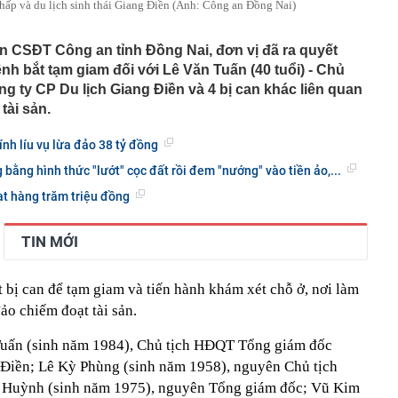
hấp và du lịch sinh thái Giang Điền (Ảnh: Công an Đồng Nai)
an CSĐT Công an tỉnh Đồng Nai, đơn vị đã ra quyết
lệnh bắt tạm giam đối với Lê Văn Tuấn (40 tuổi) - Chủ
g ty CP Du lịch Giang Điền và 4 bị can khác liên quan
tài sản.
ính líu vụ lừa đảo 38 tỷ đồng
bằng hình thức "lướt" cọc đất rồi đem "nướng" vào tiền ảo,...
t hàng trăm triệu đồng
TIN MỚI
ắt bị can để tạm giam và tiến hành khám xét chỗ ở, nơi làm
đảo chiếm đoạt tài sản.
 Tuấn (sinh năm 1984), Chủ tịch HĐQT Tổng giám đốc
 Điền; Lê Kỳ Phùng (sinh năm 1958), nguyên Chủ tịch
Huỳnh (sinh năm 1975), nguyên Tổng giám đốc; Vũ Kim