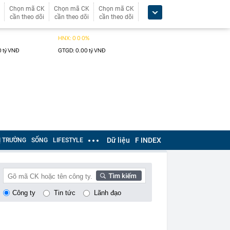
Chọn mã CK
Chọn mã CK
Chọn mã CK
cần theo dõi
cần theo dõi
cần theo dõi
Dữ liệu
F INDEX
Ị TRƯỜNG
SỐNG
LIFESTYLE
Công ty
Tin tức
Lãnh đạo