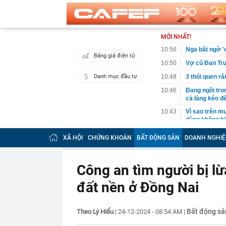
MỚI NHẤT!
10:56
Nga bất ngờ '
Bảng giá điện tử
10:50
Vợ cũ Đan Trư
Danh mục đầu tư
10:48
3 thói quen r
10:46
Đang ngồi tro
cả làng kéo 
10:43
Vì sao trên m
dùng không bi
10:38
Hai chị em si
XÃ HỘI
CHỨNG KHOÁN
BẤT ĐỘNG SẢN
DOANH NGHIỆ
10:34
Tướng Mỹ tìm 
10:33
Trường học sa
Công an tìm người bị l
10:30
Rửa tiền 320 
đồng
đất nền ở Đồng Nai
10:26
Quang Hải vượ
10:22
Có 50 cơ sở 
Bất động sả
Theo Lý Hiểu
|
24-12-2024 - 08:54 AM
|
mít, sầu riêng