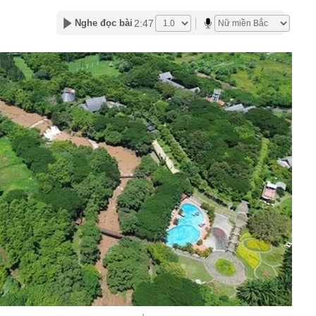
: Trình duyệt mới dành riêng cho AI từ Cloudflare
2:47
Nghe đọc bài
ghiệp của Huấn Hoa Hồng không hoạt động tại địa chỉ
i thác cát trái phép thu lợi hàng tỷ đồng
oại bánh khách trả tiền mua lẻ nhưng người bán cương
 lý do nằm ngay trong cái tên
t tâm đóng điện 14 dự án khu vực phía nam trong 5
ăm
căn nhà, cặp vợ chồng bất ngờ đào trúng kho báu
 đời hơn 300 năm, được đấu giá gần 27 tỷ đồng
đến 200 triệu đồng nếu người dùng tài khoản ngân hàng
u
ền Tây sông nước", cô nàng Á Khôi khiến tất cả mê mẩn
trong trẻo
 làm vỡ hộp giấy, khách sạn đòi đền 3,3 triệu đồng