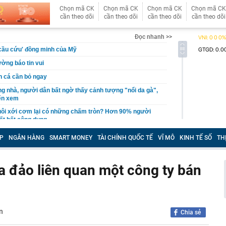
Chọn mã CK
Chọn mã CK
Chọn mã CK
Chọn mã CK
cần theo dõi
cần theo dõi
cần theo dõi
cần theo dõi
Đọc nhanh >>
cầu cứu' đồng minh của Mỹ
ờng báo tin vui
án cá cần bỏ ngay
ng nhà, người dân bất ngờ thấy cảnh tượng "nổi da gà",
đến xem
uôi xới cơm lại có những chấm tròn? Hơn 90% người
ết hết công dụng
nh đôi cùng tốt nghiệp Xuất sắc Đại học Ngoại ngữ
P
NGÂN HÀNG
SMART MONEY
TÀI CHÍNH QUỐC TẾ
VĨ MÔ
KINH TẾ SỐ
TH
lối thoát cho Tổng thống Trump khỏi Iran
u sắp xếp: Thay đổi lớn nhất nằm ở cách quản trị
ừa đảo liên quan một công ty bán
tỷ đồng cho Mr Pips, Shark Bình nộp khắc phục 5,7 tỷ
t kỷ lục của Lê Công Vinh
kiểm nghiệm được GACC chấp nhận phục vụ xuất khẩu
n
Chia sẻ