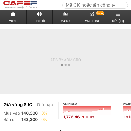
New
Home
Tin mới
Market
Watch list
Mở rộng
Giá vàng SJC
Giá bạc
VNINDEX
VN30
Mua vào
140,300
0%
1,776.46
1,9
-0.04%
Bán ra
143,300
0%