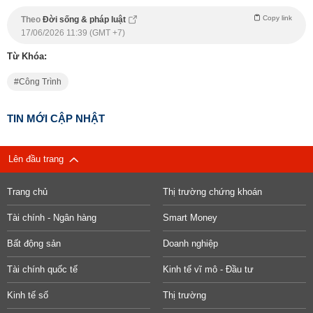
Copy link
Theo
Đời sống & pháp luật
17/06/2026 11:39 (GMT +7)
Từ Khóa:
Công Trình
TIN MỚI CẬP NHẬT
Lên đầu trang
Trang chủ
Thị trường chứng khoán
Tài chính - Ngân hàng
Smart Money
Bất động sản
Doanh nghiệp
Tài chính quốc tế
Kinh tế vĩ mô - Đầu tư
Kinh tế số
Thị trường