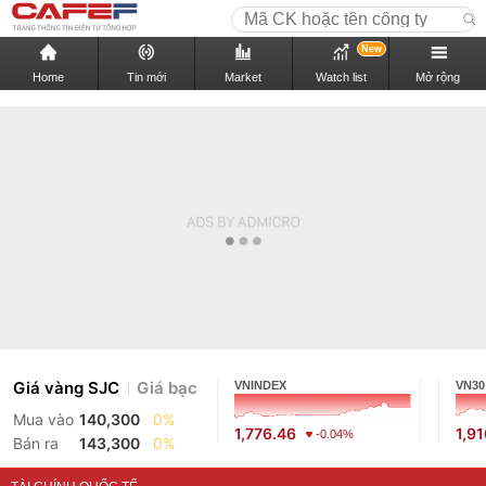
New
Home
Tin mới
Market
Watch list
Mở rộng
Giá vàng SJC
Giá bạc
VNINDEX
VN30
Mua vào
140,300
0%
1,776.46
1,9
-0.04%
Bán ra
143,300
0%