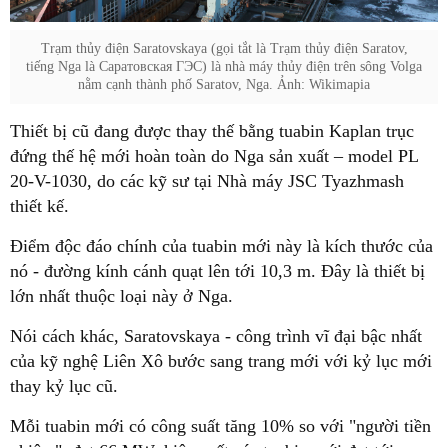
Trạm thủy điện Saratovskaya (gọi tắt là Trạm thủy điện Saratov,
tiếng Nga là Саратовская ГЭС) là nhà máy thủy điện trên sông Volga
nằm cạnh thành phố Saratov, Nga. Ảnh: Wikimapia
Thiết bị cũ đang được thay thế bằng tuabin Kaplan trục
đứng thế hệ mới hoàn toàn do Nga sản xuất – model PL
20-V-1030, do các kỹ sư tại Nhà máy JSC Tyazhmash
thiết kế.
Điểm độc đáo chính của tuabin mới này là kích thước của
nó - đường kính cánh quạt lên tới 10,3 m. Đây là thiết bị
lớn nhất thuộc loại này ở Nga.
Nói cách khác, Saratovskaya - công trình vĩ đại bậc nhất
của kỹ nghệ Liên Xô bước sang trang mới với kỷ lục mới
thay kỷ lục cũ.
Mỗi tuabin mới có công suất tăng 10% so với "người tiền