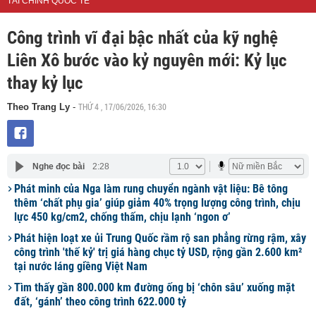
TÀI CHÍNH QUỐC TẾ
Công trình vĩ đại bậc nhất của kỹ nghệ
Liên Xô bước vào kỷ nguyên mới: Kỷ lục
thay kỷ lục
THỨ 4 , 17/06/2026, 16:30
Theo Trang Ly
-
Nghe đọc bài
2:28
Phát minh của Nga làm rung chuyển ngành vật liệu: Bê tông
thêm ‘chất phụ gia’ giúp giảm 40% trọng lượng công trình, chịu
lực 450 kg/cm2, chống thấm, chịu lạnh ‘ngon ơ’
Phát hiện loạt xe ủi Trung Quốc rầm rộ san phẳng rừng rậm, xây
công trình 'thế kỷ' trị giá hàng chục tỷ USD, rộng gần 2.600 km²
tại nước láng giềng Việt Nam
Tìm thấy gần 800.000 km đường ống bị ‘chôn sâu’ xuống mặt
đất, ‘gánh’ theo công trình 622.000 tỷ