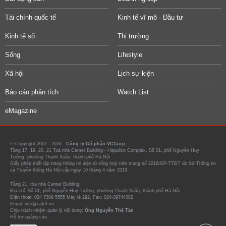
Tài chính quốc tế
Kinh tế vĩ mô - Đầu tư
Kinh tế số
Thị trường
Sống
Lifestyle
Xã hội
Lịch sự kiện
Báo cáo phân tích
Watch List
eMagazine
© Copyright 2007 - 2026 -
Công ty Cổ phần VCCorp.
Tầng 17, 19, 20, 21 Toà nhà Center Building - Hapulico Complex, Số 01, phố Nguyễn Huy
Tưởng, phường Thanh Xuân, thành phố Hà Nội
Giấy phép thiết lập trang thông tin điện tử tổng hợp trên mạng số 2216/GP-TTĐT do Sở Thông tin
và Truyền thông Hà Nội cấp ngày 10 tháng 4 năm 2019.
Tầng 21, tòa nhà Center Building.
Địa chỉ: Số 01, phố Nguyễn Huy Tưởng, phường Thanh Xuân, thành phố Hà Nội
Điện thoại: 024 7309 5555 Máy lẻ 292. Fax: 024-39744082
Email: info@cafef.vn
Chịu trách nhiệm quản lý nội dung:
Ông Nguyễn Thế Tân
Hỗ trợ quảng cáo :