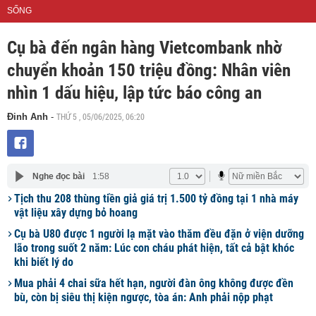
SỐNG
Cụ bà đến ngân hàng Vietcombank nhờ
chuyển khoản 150 triệu đồng: Nhân viên
nhìn 1 dấu hiệu, lập tức báo công an
THỨ 5 , 05/06/2025, 06:20
Đinh Anh
-
Nghe đọc bài
1:58
Tịch thu 208 thùng tiền giả giá trị 1.500 tỷ đồng tại 1 nhà máy
vật liệu xây dựng bỏ hoang
Cụ bà U80 được 1 người lạ mặt vào thăm đều đặn ở viện dưỡng
lão trong suốt 2 năm: Lúc con cháu phát hiện, tất cả bật khóc
khi biết lý do
Mua phải 4 chai sữa hết hạn, người đàn ông không được đền
bù, còn bị siêu thị kiện ngược, tòa án: Anh phải nộp phạt