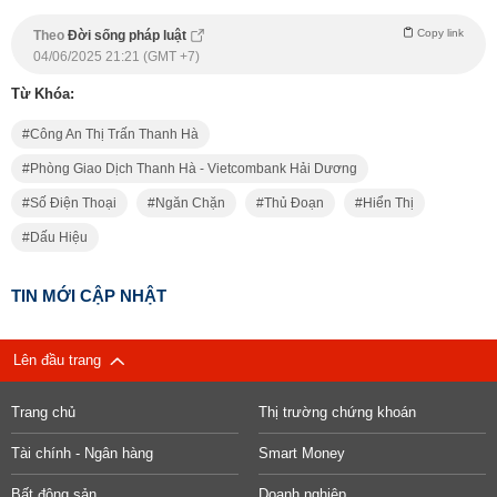
Copy link
Theo
Đời sống pháp luật
04/06/2025 21:21 (GMT +7)
Từ Khóa:
Công An Thị Trấn Thanh Hà
Phòng Giao Dịch Thanh Hà - Vietcombank Hải Dương
Số Điện Thoại
Ngăn Chặn
Thủ Đoạn
Hiển Thị
Dấu Hiệu
TIN MỚI CẬP NHẬT
Lên đầu trang
Trang chủ
Thị trường chứng khoán
Tài chính - Ngân hàng
Smart Money
Bất động sản
Doanh nghiệp