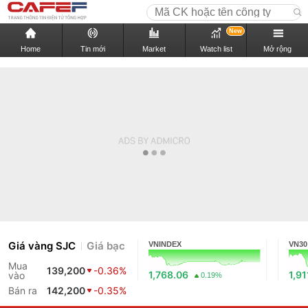
New
Home
Tin mới
Market
Watch list
Mở rộng
Giá vàng SJC
Giá bạc
VNINDEX
VN30
Mua
139,200
-0.36%
1,768.06
1,91
vào
0.19%
Bán ra
142,200
-0.35%