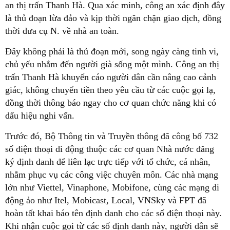
an thị trấn Thanh Hà. Qua xác minh, công an xác định đây
là thủ đoạn lừa đảo và kịp thời ngăn chặn giao dịch, đồng
thời đưa cụ N. về nhà an toàn.
Đây không phải là thủ đoạn mới, song ngày càng tinh vi,
chủ yếu nhắm đến người già sống một mình. Công an thị
trấn Thanh Hà khuyến cáo người dân cần nâng cao cảnh
giác, không chuyển tiền theo yêu cầu từ các cuộc gọi lạ,
đồng thời thông báo ngay cho cơ quan chức năng khi có
dấu hiệu nghi vấn.
Trước đó, Bộ Thông tin và Truyền thông đã công bố 732
số điện thoại di động thuộc các cơ quan Nhà nước đăng
ký định danh để liên lạc trực tiếp với tổ chức, cá nhân,
nhằm phục vụ các công việc chuyên môn. Các nhà mạng
lớn như Viettel, Vinaphone, Mobifone, cùng các mạng di
động ảo như Itel, Mobicast, Local, VNSky và FPT đã
hoàn tất khai báo tên định danh cho các số điện thoại này.
Khi nhận cuộc gọi từ các số định danh này, người dân sẽ