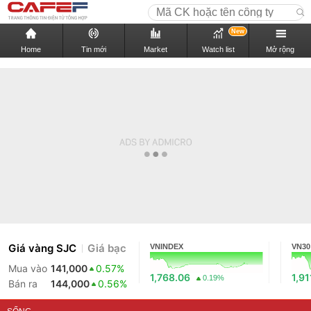
New
Home
Tin mới
Market
Watch list
Mở rộng
Giá vàng SJC
Giá bạc
VNINDEX
VN30
Mua vào
141,000
0.57%
1,768.06
1,91
0.19%
Bán ra
144,000
0.56%