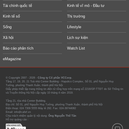
Tài chính quốc tế
Kinh tế vĩ mô - Đầu tư
Kinh tế số
Thị trường
Sống
Lifestyle
Xã hội
Lịch sự kiện
Báo cáo phân tích
Watch List
eMagazine
© Copyright 2007 - 2026 -
Công ty Cổ phần VCCorp.
Tầng 17, 19, 20, 21 Toà nhà Center Building - Hapulico Complex, Số 01, phố Nguyễn Huy
Tưởng, phường Thanh Xuân, thành phố Hà Nội
Giấy phép thiết lập trang thông tin điện tử tổng hợp trên mạng số 2216/GP-TTĐT do Sở Thông tin
và Truyền thông Hà Nội cấp ngày 10 tháng 4 năm 2019.
Tầng 21, tòa nhà Center Building.
Địa chỉ: Số 01, phố Nguyễn Huy Tưởng, phường Thanh Xuân, thành phố Hà Nội
Điện thoại: 024 7309 5555 Máy lẻ 292. Fax: 024-39744082
Email: info@cafef.vn
Chịu trách nhiệm quản lý nội dung:
Ông Nguyễn Thế Tân
Hỗ trợ quảng cáo :