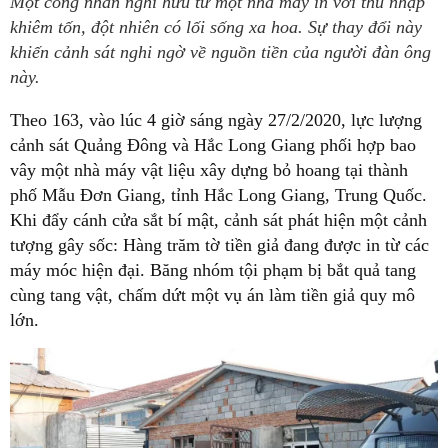
Một công nhân nghỉ hưu từ một nhà máy in với thu nhập
khiêm tốn, đột nhiên có lối sống xa hoa. Sự thay đổi này
khiến cảnh sát nghi ngờ về nguồn tiền của người đàn ông
này.
Theo 163, vào lúc 4 giờ sáng ngày 27/2/2020, lực lượng
cảnh sát Quảng Đông và Hắc Long Giang phối hợp bao
vây một nhà máy vật liệu xây dựng bỏ hoang tại thành
phố Mẫu Đơn Giang, tỉnh Hắc Long Giang, Trung Quốc.
Khi đẩy cánh cửa sắt bí mật, cảnh sát phát hiện một cảnh
tượng gây sốc: Hàng trăm tờ tiền giả đang được in từ các
máy móc hiện đại. Băng nhóm tội phạm bị bắt quả tang
cùng tang vật, chấm dứt một vụ án làm tiền giả quy mô
lớn.