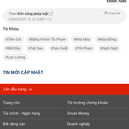
Đinh Anh
Copy link
Theo
Đời sống pháp luật
04/06/2025 11:11 (GMT +7)
Từ Khóa:
Tiền Giả
Băng Nhóm Tội Phạm
Nhà Máy
Mùa Đông
Bắt Đầu
Sát Sao
Sản Xuất
Tội Phạm
Nghi Ngờ
Lực Lượng
TIN MỚI CẬP NHẬT
Lên đầu trang
Trang chủ
Thị trường chứng khoán
Tài chính - Ngân hàng
Smart Money
Bất động sản
Doanh nghiệp