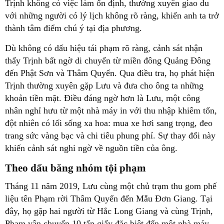
Trịnh không có việc làm ổn định, thường xuyên giao du
với những người có lý lịch không rõ ràng, khiến anh ta trở
thành tâm điểm chú ý tại địa phương.
Dù không có dấu hiệu tái phạm rõ ràng, cảnh sát nhận
thấy Trịnh bất ngờ di chuyển từ miền đông Quảng Đông
đến Phật Sơn và Thâm Quyến. Qua điều tra, họ phát hiện
Trịnh thường xuyên gặp Lưu và đưa cho ông ta những
khoản tiền mặt. Điều đáng ngờ hơn là Lưu, một công
nhân nghỉ hưu từ một nhà máy in với thu nhập khiêm tốn,
đột nhiên có lối sống xa hoa: mua xe hơi sang trọng, đeo
trang sức vàng bạc và chi tiêu phung phí. Sự thay đổi này
khiến cảnh sát nghi ngờ về nguồn tiền của ông.
Theo dấu băng nhóm tội phạm
Tháng 11 năm 2019, Lưu cùng một chủ trạm thu gom phế
liệu tên Phạm rời Thâm Quyến đến Mẫu Đơn Giang. Tại
đây, họ gặp hai người từ Hắc Long Giang và cùng Trịnh,
Phạm vận chuyển 10 tấn giấy đặc biệt đến một nhà máy