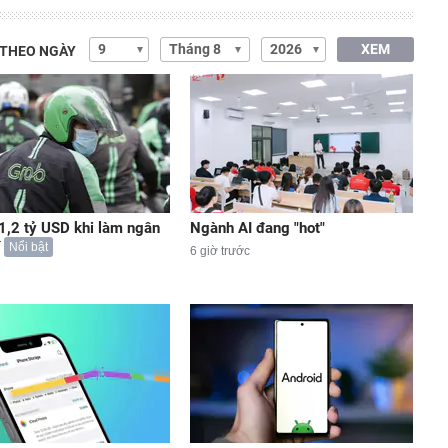
XEM
 THEO NGÀY
 1,2 tỷ USD khi làm ngân
Ngành AI đang "hot"
Nổi bật
6 giờ trước