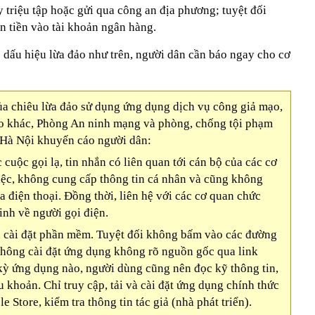
ấy triệu tập hoặc gửi qua công an địa phương; tuyệt đối
 tiền vào tài khoản ngân hàng.
 dấu hiệu lừa đảo như trên, người dân cần báo ngay cho cơ
ủa chiêu lừa đảo sử dụng ứng dụng dịch vụ công giả mạo,
ảo khác, Phòng An ninh mạng và phòng, chống tội phạm
à Nội khuyến cáo người dân:
 cuộc gọi lạ, tin nhắn có liên quan tới cán bộ của các cơ
ệc, không cung cấp thông tin cá nhân và cũng không
 điện thoại. Đồng thời, liên hệ với các cơ quan chức
nh về người gọi điện.
u cài đặt phần mềm. Tuyệt đối không bấm vào các đường
không cài đặt ứng dụng không rõ nguồn gốc qua link
t kỳ ứng dụng nào, người dùng cũng nên đọc kỹ thông tin,
u khoản. Chỉ truy cập, tải và cài đặt ứng dụng chính thức
 Store, kiểm tra thông tin tác giả (nhà phát triển).