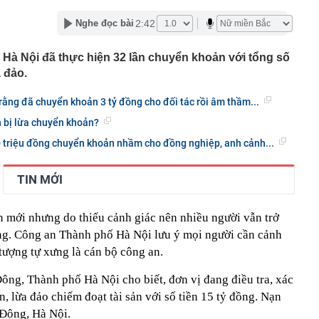
 "hot"
2:42
Nghe đọc bài
 hợp được đóng bù BHXH để đủ điều kiện hưởng lương
g, Hà Nội đã thực hiện 32 lần chuyển khoản với tổng số
 phê trà xanh" đang phủ sóng mạng xã hội Nhật: Vì sao
in rằng nó giúp kiểm soát cân nặng?
a đảo.
ộ Công an thông tin 7 cá nhân giao dịch vàng khoảng
 rằng đã chuyển khoản 3 tỷ đồng cho đối tác rồi âm thầm...
 trả cổ tức bằng cổ phiếu tỷ lệ 7%
n bị lừa chuyển khoản?
un nước uống cần bỏ ngay
0 triệu đồng chuyển khoản nhầm cho đồng nghiệp, anh cảnh...
phú Phạm Nhật Vượng tham gia vào nền "kinh tế bạc" tỷ
 Nam
TIN MỚI
iều chỉnh dự án đường sắt Lào Cai - Hà Nội - Hải Phòng?
 đám kể chuyện quá khứ với Bằng Kiều
n mới nhưng do thiếu cảnh giác nên nhiều người vẫn trở
ãi suất vào tháng 9
ng. Công an Thành phố Hà Nội lưu ý mọi người cần cảnh
 tượng tự xưng là cán bộ công an.
ông, Thành phố Hà Nội cho biết, đơn vị đang điều tra, xác
, lừa đảo chiếm đoạt tài sản với số tiền 15 tỷ đồng.
Nạn
à Đông, Hà Nội.