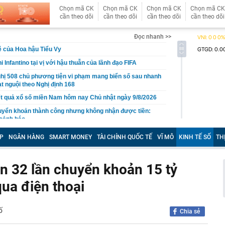
Chọn mã CK
Chọn mã CK
Chọn mã CK
Chọn mã CK
cần theo dõi
cần theo dõi
cần theo dõi
cần theo dõi
Đọc nhanh >>
 của Hoa hậu Tiểu Vy
i Infantino tại vị với hậu thuẫn của lãnh đạo FIFA
hị 508 chủ phương tiện vi phạm mang biển số sau nhanh
t nguội theo Nghị định 168
t quả xổ số miền Nam hôm nay Chủ nhật ngày 9/8/2026
uyển khoản thành công nhưng không nhận được tiền:
 cảnh báo
iệp sắp trả 3.000 đồng/cp, lịch sử cổ tức tiền mặt “đều
P
NGÂN HÀNG
SMART MONEY
TÀI CHÍNH QUỐC TẾ
VĨ MÔ
KINH TẾ SỐ
TH
”
 nhớ uống 5 loại nước này vào đầu thu để dưỡng gan,
ện 32 lần chuyển khoản 15 tỷ
c biệt của Ban Chấp hành Trung ương Đảng Cộng sản
ua điện thoại
 đẹp nhất lịch sử hàng không” giờ ra sao?
bất ngờ, tôi vét tủ lạnh làm mâm cơm 5 món: Món rẻ
ố
Chia sẻ
 khen nhiều nhất