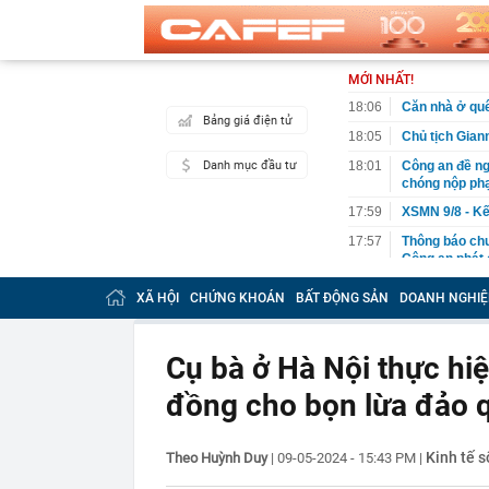
MỚI NHẤT!
18:06
Căn nhà ở quê
Bảng giá điện tử
18:05
Chủ tịch Giann
Danh mục đầu tư
18:01
Công an đề ng
chóng nộp phạ
17:59
XSMN 9/8 - Kế
17:57
Thông báo ch
Công an phát
17:51
Một doanh ngh
XÃ HỘI
CHỨNG KHOÁN
BẤT ĐỘNG SẢN
DOANH NGHIỆ
như vắt tranh
17:50
Người gan yếu
thải độc
Cụ bà ở Hà Nội thực hi
17:39
Thông cáo đặ
đồng cho bọn lừa đảo q
Việt Nam
17:37
“Nữ cơ trưởng
17:32
Nhà có khách 
Kinh tế s
Theo Huỳnh Duy
|
09-05-2024 - 15:43 PM
|
nhất lại được