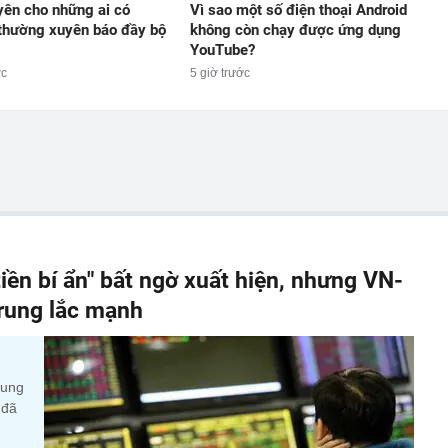
yên cho những ai có
Vì sao một số điện thoại Android
thường xuyên báo đầy bộ
không còn chạy được ứng dụng
YouTube?
ớc
5 giờ trước
iền bí ẩn" bất ngờ xuất hiện, nhưng VN-
 rung lắc mạnh
cung
 đã