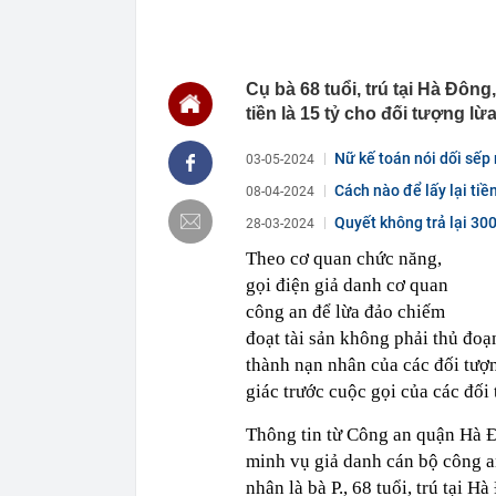
17:30
Ngành AI đang
17:30
Những trường
hưu
Cụ bà 68 tuổi, trú tại Hà Đôn
17:24
Thức uống "cà
nhiều người t
tiền là 15 tỷ cho đối tượng lừ
17:15
TTCP chuyển B
2.084 tỷ đồng
Nữ kế toán nói dối sếp
03-05-2024
17:15
Transimex sắp
Cách nào để lấy lại tiề
08-04-2024
17:11
3 thói quen đ
Quyết không trả lại 30
28-03-2024
17:10
Ái nữ nhà tỷ 
Theo cơ quan chức năng,
USD của Việt
gọi điện giả danh cơ quan
17:07
Vì sao phải đ
công an để lừa đảo chiếm
17:04
Nữ ca sĩ đình
đoạt tài sản không phải thủ đoạ
17:00
Fed khó tăng l
thành nạn nhân của các đối tượ
giác trước cuộc gọi của các đối
Thông tin từ Công an quận Hà Đ
minh vụ giả danh cán bộ công an
nhân là bà P., 68 tuổi, trú tại H