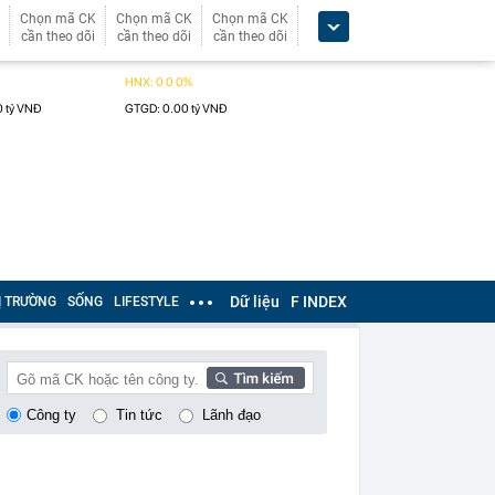
Chọn mã CK
Chọn mã CK
Chọn mã CK
cần theo dõi
cần theo dõi
cần theo dõi
Dữ liệu
F INDEX
Ị TRƯỜNG
SỐNG
LIFESTYLE
Công ty
Tin tức
Lãnh đạo