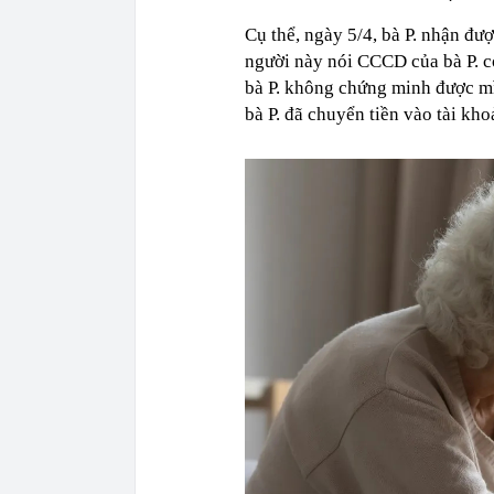
Cụ thể, ngày 5/4, bà P. nhận đư
người này nói CCCD của bà P. c
bà P. không chứng minh được mìn
bà P. đã chuyển tiền vào tài kh