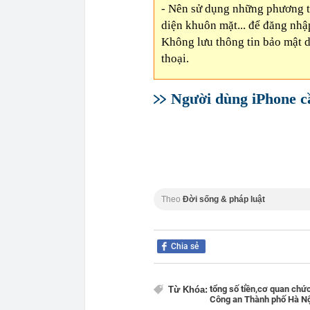
- Nên sử dụng những phương th
diện khuôn mặt... để đăng nh
Không lưu thông tin bảo mật 
thoại.
Người dùng iPhone cầ
Theo
Đời sống & pháp luật
Chia sẻ
tổng số tiền,
cơ quan chức
Từ Khóa:
Công an Thành phố Hà Nộ