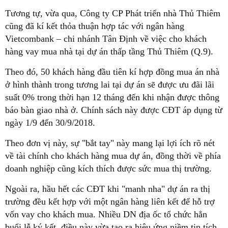
Tương tự, vừa qua, Công ty CP Phát triển nhà Thủ Thiêm
cũng đã kí kết thỏa thuận hợp tác với ngân hàng
Vietcombank – chi nhánh Tân Định về việc cho khách
hàng vay mua nhà tại dự án thấp tầng Thủ Thiêm (Q.9).
Theo đó, 50 khách hàng đầu tiên kí hợp đồng mua án nhà
ở hình thành trong tương lai tại dự án sẽ được ưu đãi lãi
suất 0% trong thời hạn 12 tháng đến khi nhận được thông
báo bàn giao nhà ở. Chính sách này được CĐT áp dụng từ
ngày 1/9 đến 30/9/2018.
Theo đơn vị này, sự "bắt tay" này mang lại lợi ích rõ nét
về tài chính cho khách hàng mua dự án, đồng thời về phía
doanh nghiệp cũng kích thích được sức mua thị trường.
Ngoài ra, hầu hết các CĐT khi "manh nha" dự án ra thị
trường đều kết hợp với một ngân hàng liên kết để hỗ trợ
vốn vay cho khách mua. Nhiều DN địa ốc tổ chức hẳn
buổi lễ ký kết, điều này vừa tạo ra hiệu ứng niềm tin tích