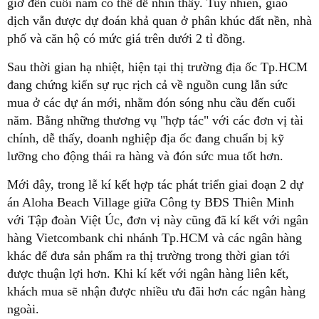
giờ đến cuối năm có thể dễ nhìn thấy. Tuy nhiên, giao
dịch vẫn được dự đoán khả quan ở phân khúc đất nền, nhà
phố và căn hộ có mức giá trên dưới 2 tỉ đồng.
Sau thời gian hạ nhiệt, hiện tại thị trường địa ốc Tp.HCM
đang chứng kiến sự rục rịch cả về nguồn cung lẫn sức
mua ở các dự án mới, nhằm đón sóng nhu cầu đến cuối
năm. Bằng những thương vụ "hợp tác" với các đơn vị tài
chính, dễ thấy, doanh nghiệp địa ốc đang chuẩn bị kỹ
lưỡng cho động thái ra hàng và đón sức mua tốt hơn.
Mới đây, trong lễ kí kết hợp tác phát triển giai đoạn 2 dự
án Aloha Beach Village giữa Công ty BĐS Thiên Minh
với Tập đoàn Việt Úc, đơn vị này cũng đã kí kết với ngân
hàng Vietcombank chi nhánh Tp.HCM và các ngân hàng
khác để đưa sản phẩm ra thị trường trong thời gian tới
được thuận lợi hơn. Khi kí kết với ngân hàng liên kết,
khách mua sẽ nhận được nhiều ưu đãi hơn các ngân hàng
ngoài.