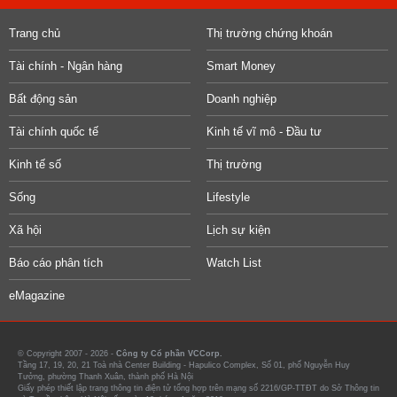
Trang chủ
Thị trường chứng khoán
Tài chính - Ngân hàng
Smart Money
Bất động sản
Doanh nghiệp
Tài chính quốc tế
Kinh tế vĩ mô - Đầu tư
Kinh tế số
Thị trường
Sống
Lifestyle
Xã hội
Lịch sự kiện
Báo cáo phân tích
Watch List
eMagazine
© Copyright 2007 - 2026 -
Công ty Cổ phần VCCorp.
Tầng 17, 19, 20, 21 Toà nhà Center Building - Hapulico Complex, Số 01, phố Nguyễn Huy
Tưởng, phường Thanh Xuân, thành phố Hà Nội
Giấy phép thiết lập trang thông tin điện tử tổng hợp trên mạng số 2216/GP-TTĐT do Sở Thông tin