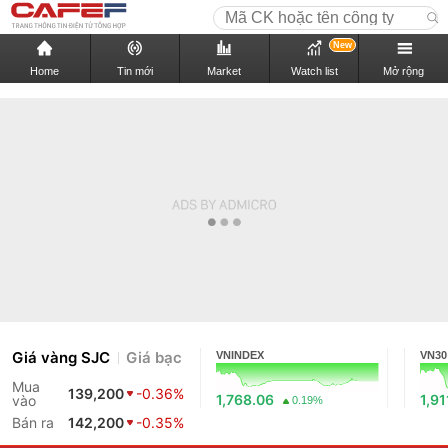
New
Home
Tin mới
Market
Watch list
Mở rộng
Giá vàng SJC
Giá bạc
VNINDEX
VN30
Mua
139,200
-0.36%
1,768.06
1,91
vào
0.19%
Bán ra
142,200
-0.35%