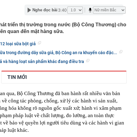
phẩm”
3:40
Nghe đọc bài
pple giấu kín suốt 15 năm trên iPhone
àng nhiều gia đình không còn phơi quần áo ở ban công?
hát triển thị trường trong nước (Bộ Công Thương) cho
 ngoài trời đang được dùng theo 1 cách rất khác
 liên quan đến mặt hàng sữa.
n thuộc có khả năng tích tụ kim loại nặng, người Việt
nguồn gốc trước khi sử dụng
 12 loại sữa bột giả
ịch đi học trở lại của học sinh 34 tỉnh, thành phố sau kỳ
a trong đường dây sữa giả, Bộ Công an ra khuyến cáo đặc...
Việt hầu như món nào cũng có hành lá?
iả và hàng loạt sản phẩm khác đang điều tra
g quà, 5 câu nói này đủ sức khiến mối quan hệ phụ
viên gắn bó khăng khít, con trẻ được hưởng lợi!
TIN MỚI
ích Crimea, phá hủy hệ thống phòng không 15 triệu USD
ian qua, Bộ Công Thương đã ban hành rất nhiều văn bản
m đốc Nhà hát Chèo Quân đội mua ô tô tặng sinh nhật
m 12 tuổi
về công tác phòng, chống, xử lý các hành vi sản xuất,
 29A "dính" gần 100 lần phạt nguội do chạy quá tốc độ quy
hàng hóa không rõ nguồn gốc xuất xứ; hành vi xâm phạm
háng 7/2026 vi phạm 21 lần
 phạm pháp luật về chất lượng, đo lường, an toàn thực
ump bực bội vì lộ tin về kho đạn dược Mỹ
 về bảo vệ quyền lợi người tiêu dùng và các hành vi gian
áp luật khác.