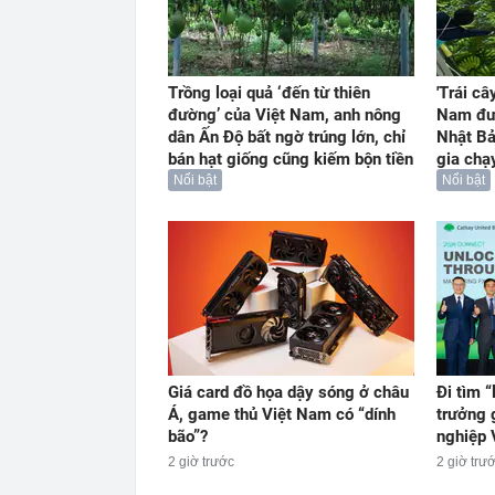
Trồng loại quả ‘đến từ thiên
'Trái câ
đường’ của Việt Nam, anh nông
Nam đư
dân Ấn Độ bất ngờ trúng lớn, chỉ
Nhật Bả
bán hạt giống cũng kiếm bộn tiền
gia chạ
Nổi bật
Nổi bật
Giá card đồ họa dậy sóng ở châu
Đi tìm “
Á, game thủ Việt Nam có “dính
trưởng 
bão”?
nghiệp 
2 giờ trước
2 giờ trư