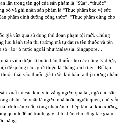
ian lận trong tên gọi của sản phẩm là “Sữa”, “thuốc”
ông bố và ghi nhãn sản phẩm là “Thực phẩm bảo vệ sức
Sản phẩm dinh dưỡng công thức”, “Thực phẩm dùng cho
ốc giả vừa qua sử dụng thủ đoạn phạm tội mới. Chúng
 lưu hành trên thị trường mà tự đặt ra tên thuốc và tên
trụ sở "ảo" ở nước ngoài như Malaysia, Singapore…
à nhân viên dược sĩ buôn bán thuốc cho các công ty dược,
ội để quảng cáo, giới thiệu là "hàng xách tay". Để tạo
 thuốc thật vào thuốc giả trước khi bán ra thị trường nhằm
sản xuất tại các khu vực vắng người qua lại, ngõ cụt, sâu
công nhân sản xuất là người nhà hoặc người quen, chủ yếu
uá trình sản xuất, công nhân ăn ở khép kín tại kho xưởng,
ung quanh để né tránh, gây khó khăn cho công tác giám
hức năng.