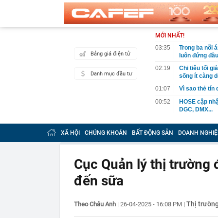
MỚI NHẤT!
03:35
Trong ba nỗi 
Bảng giá điện tử
luôn đứng đầ
02:19
Chi tiêu tối 
Danh mục đầu tư
sống ít càng d
01:07
Vì sao thẻ tín
00:52
HOSE cập nhật
DGC, DMX...
00:12
Tiền lớn bất n
phiếu Việt Na
XÃ HỘI
CHỨNG KHOÁN
BẤT ĐỘNG SẢN
DOANH NGHIỆ
00:05
Một doanh ngh
tỷ USD
Cục Quản lý thị trường 
00:04
Một yếu tố qu
đến sữa
23:40
Người đàn ông
sau bác sĩ hỏi
23:34
Nam ca sĩ rao
Thị trườn
Theo Châu Anh
|
26-04-2025 - 16:08 PM
|
còn 400 tỷ
23:28
Trấn Thành cô