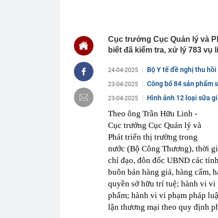
chắn là siêu 
23:14
Bí mật được A
22:56
Vì sao ngày c
Cục trưởng Cục Quản lý và P
Vài mét vuông
biết đã kiểm tra, xử lý 783 vụ
22:48
5 LOẠI rau que
nên cẩn thận 
Bộ Y tế đề nghị thu hồi
24-04-2025
22:28
CHÍNH THỨC: L
nghỉ hè
Công bố 84 sản phẩm sữ
23-04-2025
22:25
Vì sao đồ ăn 
Hình ảnh 12 loại sữa g
23-04-2025
22:07
Không cần tặn
Theo ông Trần Hữu Linh -
huynh - giáo 
Cục trưởng Cục Quản lý và
22:03
Ukraine tập k
của Nga
Phát triển thị trường trong
nước (Bộ Công Thương), thời g
22:02
Nam NSND, Giá
vợ thiếu tá ké
chỉ đạo, đôn đốc UBND các tỉnh 
21:51
Một ô tô biển
buôn bán hàng giả, hàng cấm, 
định: Riêng t
quyền sở hữu trí tuệ; hành vi vi
21:37
Tổng thống Tr
phẩm; hành vi vi phạm pháp luật
lận thương mại theo quy định ph