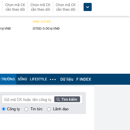
Chọn mã CK
Chọn mã CK
Chọn mã CK
cần theo dõi
cần theo dõi
cần theo dõi
Dữ liệu
F INDEX
Ị TRƯỜNG
SỐNG
LIFESTYLE
Công ty
Tin tức
Lãnh đạo