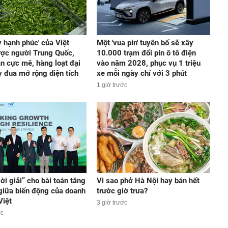
y hạnh phúc' của Việt
Một 'vua pin' tuyên bố sẽ xây
ợc người Trung Quốc,
10.000 trạm đổi pin ô tô điện
n cực mê, hàng loạt đại
vào năm 2028, phục vụ 1 triệu
y đua mở rộng diện tích
xe mỗi ngày chỉ với 3 phút
1 giờ trước
lời giải” cho bài toán tăng
Vì sao phở Hà Nội hay bán hết
giữa biến động của doanh
trước giờ trưa?
Việt
3 giờ trước
ớc