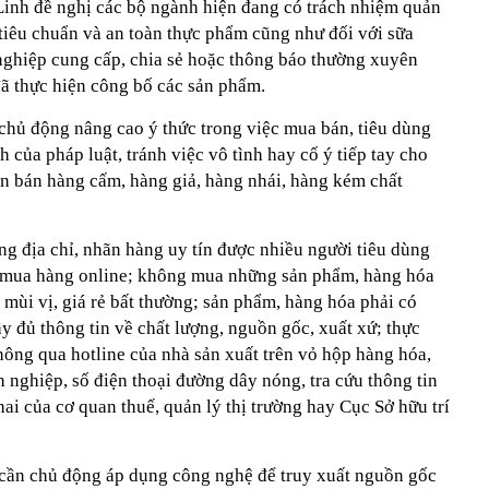
 Linh đề nghị các bộ ngành hiện đang có trách nhiệm quản
 tiêu chuẩn và an toàn thực phẩm cũng như đối với sữa
ghiệp cung cấp, chia sẻ hoặc thông báo thường xuyên
đã thực hiện công bố các sản phẩm.
 chủ động nâng cao ý thức trong việc mua bán, tiêu dùng
 của pháp luật, tránh việc vô tình hay cố ý tiếp tay cho
ôn bán hàng cấm, hàng giả, hàng nhái, hàng kém chất
g địa chỉ, nhãn hàng uy tín được nhiều người tiêu dùng
hi mua hàng online; không mua những sản phẩm, hàng hóa
 mùi vị, giá rẻ bất thường; sản phẩm, hàng hóa phải có
ầy đủ thông tin về chất lượng, nguồn gốc, xuất xứ; thực
hông qua hotline của nhà sản xuất trên vỏ hộp hàng hóa,
h nghiệp, số điện thoại đường dây nóng, tra cứu thông tin
ai của cơ quan thuế, quản lý thị trường hay Cục Sở hữu trí
 cần chủ động áp dụng công nghệ để truy xuất nguồn gốc