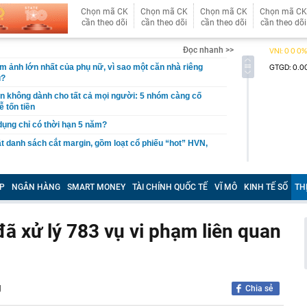
Chọn mã CK
Chọn mã CK
Chọn mã CK
Chọn mã CK
cần theo dõi
cần theo dõi
cần theo dõi
cần theo dõi
Đọc nhanh >>
ám ảnh lớn nhất của phụ nữ, vì sao một căn nhà riêng
u?
giản không dành cho tất cả mọi người: 5 nhóm càng cố
ễ tốn tiền
 dụng chỉ có thời hạn 5 năm?
 danh sách cắt margin, gồm loạt cổ phiếu “hot” HVN,
gờ trở lại, khối ngoại tung 2.200 tỷ đồng mua ròng cổ
m chỉ trong 5 phiên
P
NGÂN HÀNG
SMART MONEY
TÀI CHÍNH QUỐC TẾ
VĨ MÔ
KINH TẾ SỐ
TH
iệp thép với 2.700 lao động đang nợ Trung Quốc gần 1,3
đã xử lý 783 vụ vi phạm liên quan
an trọng đang trở lại trên thị trường chứng khoán
 50 tuổi ăn cà tím mỗi ngày để chữa tiểu đường, 3 tháng
: "Ông ăn gì thế?"
 bán biệt thự 9 phòng ngủ ở TP.HCM giá gốc 600 tỷ, giảm
g
Chia sẻ
ng bố phim Tết 2027, nghe tên ai cũng quả quyết “chắc