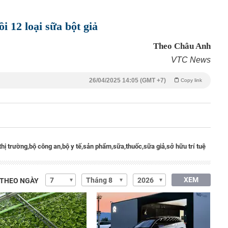
ồi 12 loại sữa bột giả
Theo Châu Anh
VTC News
26/04/2025 14:05 (GMT +7)
Copy link
thị trường,
bộ công an,
bộ y tế,
sản phẩm,
sữa,
thuốc,
sữa giả,
sở hữu trí tuệ
XEM
 THEO NGÀY