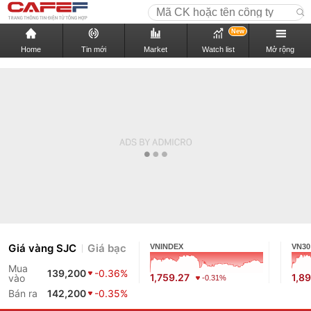
New
Home
Tin mới
Market
Watch list
Mở rộng
Giá vàng SJC
Giá bạc
VNINDEX
VN30
Mua
139,200
-0.36%
1,759.27
1,89
vào
-0.31%
Bán ra
142,200
-0.35%