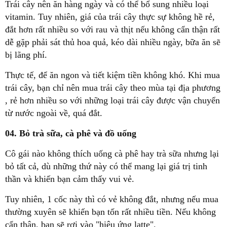
Trái cây nên ăn hàng ngày và có thể bổ sung nhiều loại
vitamin. Tuy nhiên, giá của trái cây thực sự không hề rẻ,
đắt hơn rất nhiều so với rau và thịt nếu không cẩn thận rất
dễ gặp phải sát thủ hoa quả, kéo dài nhiều ngày, bữa ăn sẽ
bị lãng phí.
Thực tế, để ăn ngon và tiết kiệm tiền không khó. Khi mua
trái cây, bạn chỉ nên mua trái cây theo mùa tại địa phương
, rẻ hơn nhiều so với những loại trái cây được vận chuyển
từ nước ngoài về, quá đắt.
04. Bỏ trà sữa, cà phê và đồ uống
Cô gái nào không thích uống cà phê hay trà sữa nhưng lại
bỏ tất cả, dù những thứ này có thể mang lại giá trị tinh
thần và khiến bạn cảm thấy vui vẻ.
Tuy nhiên, 1 cốc này thì có vẻ không đắt, nhưng nếu mua
thường xuyên sẽ khiến bạn tốn rất nhiều tiền. Nếu không
cẩn thận, bạn sẽ rơi vào "hiệu ứng latte".