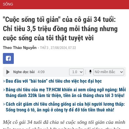
SỐNG
"Cuộc sống tối giản" của cô gái 34 tuổi:
Chỉ tiêu 3,5 triệu đồng mỗi tháng nhưng
cuộc sống của tôi thật tuyệt vời
THỨ 3 , 27/08/2024, 07:22
Theo Thảo Nguyễn
-
Nghe đọc bài
4:09
Đau đầu với “bài toán” chi tiêu cho việc học đại học
Bảng chi tiêu của mẹ TP.HCM khiến ai xem cũng ngỡ ngàng: Mỗi
tháng dành 320k làm từ thiện, tiền ăn cả tháng chưa tới 3 triệu!
Cách cắt giảm chi tiêu chẳng giống ai của hội người lương thấp:
Sống trong ô tô, ăn ngủ ở công ty để đỡ tốn tiền thuê nhà!
Một cô gái 34 tuổi đã chia sẻ cuộc sống tối giản của mình