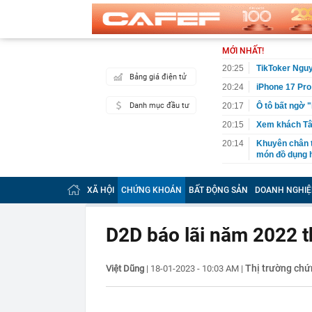
MỚI NHẤT!
20:25
TikToker Nguy
Bảng giá điện tử
20:24
iPhone 17 Pro
Danh mục đầu tư
20:17
Ô tô bất ngờ 
20:15
Xem khách Tây
20:14
Khuyên chân 
món đồ dụng h
20:08
Cụ bà 97 tuổi 
không trung
XÃ HỘI
CHỨNG KHOÁN
BẤT ĐỘNG SẢN
DOANH NGHIỆ
20:05
Ai là nạn nhâ
19:59
Thế hệ “hoàng
D2D báo lãi năm 2022 th
Đằng sau ánh
19:56
Công an xác m
Nguyễn Thị P
Thị trường ch
Việt Dũng
|
18-01-2023 - 10:03 AM
|
ngân hàng làm
19:50
Hoa hậu đẹp n
nhận ra một đ