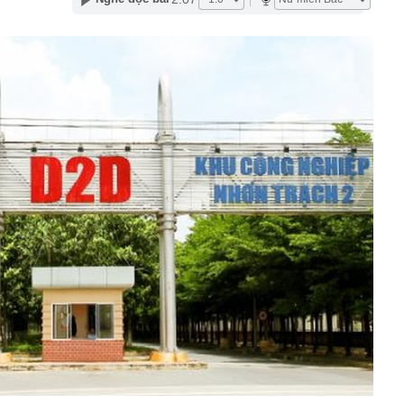
n hàng lại có hình chữ nhật bo tròn 4 góc?
, cây cảnh trăm tỷ: Có dấu hiệu rửa tiền không?
 không có cuộc đàm phán nào với Mỹ
 nhận tiền chuyển nhầm nhưng không trả
báo đỏ" về rủi ro lừa đảo gắn mác "vé nội bộ"
tỷ đồng tiền mặt và loạt thiết bị bí mật trong một căn hộ
ỷ phú Phạm Nhật Vượng cán mốc 60 đại lý tại quốc gia
 khởi tố Võ Thị Mai SN 1973 cùng 8 người khác
aldo khoe dàn siêu xe triệu USD trong gara cá nhân
ét nơi ở của Huấn Hoa Hồng