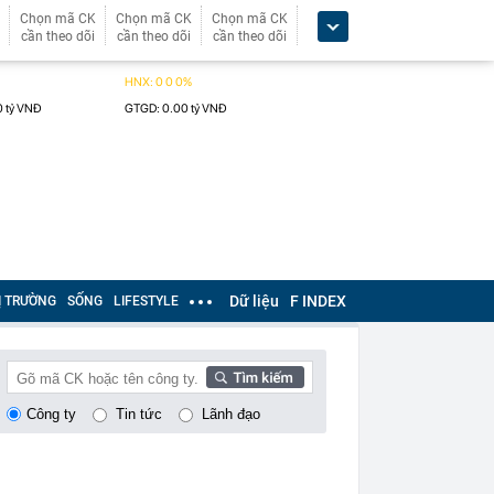
Chọn mã CK
Chọn mã CK
Chọn mã CK
cần theo dõi
cần theo dõi
cần theo dõi
Dữ liệu
F INDEX
Ị TRƯỜNG
SỐNG
LIFESTYLE
Công ty
Tin tức
Lãnh đạo