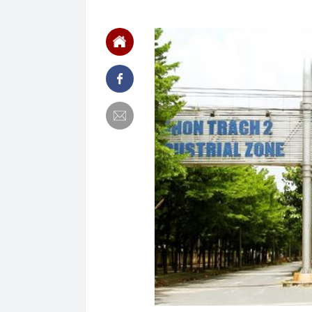
19:46
Vì sao thẻ ngâ
19:41
Lan ‘đột biến’
19:36
Iran tuyên bố
19:30
Lãnh án tù vì
19:29
VPBank "cảnh 
19:29
Tịch thu 65,5 
19:25
Hãng xe của t
1,4 tỷ dân
19:23
Ra quyết định
19:20
Cristiano Ron
19:18
Nóng: Khám x