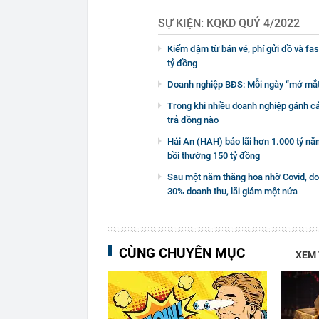
SỰ KIỆN:
KQKD QUÝ 4/2022
Kiếm đậm từ bán vé, phí gửi đồ và fa
tỷ đồng
Doanh nghiệp BĐS: Mỗi ngày “mở mắt” ph
Trong khi nhiều doanh nghiệp gánh cả 
trả đồng nào
Hải An (HAH) báo lãi hơn 1.000 tỷ năm
bồi thường 150 tỷ đồng
Sau một năm thăng hoa nhờ Covid, do
30% doanh thu, lãi giảm một nửa
CÙNG CHUYÊN MỤC
XEM