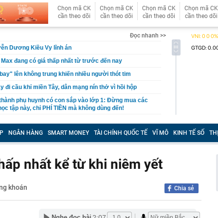
Chọn mã CK
Chọn mã CK
Chọn mã CK
Chọn mã CK
cần theo dõi
cần theo dõi
cần theo dõi
cần theo dõi
Đọc nhanh >>
ễn Dương Kiều Vy lĩnh án
 Max đang có giá thấp nhất từ trước đến nay
"bay" lên không trung khiến nhiều người thót tim
 đi cầu khỉ miền Tây, dân mạng nín thở vì hồi hộp
thành phụ huynh có con sắp vào lớp 1: Đừng mua các
ọc tập này, chỉ PHÍ TIỀN mà không dùng đến!
lập kỷ lục thế giới khi đứng trên cánh máy bay giữa
P
NGÂN HÀNG
SMART MONEY
TÀI CHÍNH QUỐC TẾ
VĨ MÔ
KINH TẾ SỐ
TH
n của Nguyễn Minh Hiền SN 1992, liên hệ công an gấp
 tử”, “công chúa” ngồi ghế nóng doanh nghiệp gia đình:
ấp nhất kể từ khi niêm yết
 hào quang
inh giao dịch chuyển khoản 747.500.000 đồng giữa
hương Hoa và Trần Văn Phúc: 1 người được mời đến
ứng khoán
Chia sẻ
 việc
hất nhì Việt Nam U45 đi khắp thế gian, đến Tây Tạng
iều
2:07
Nghe đọc bài