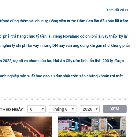
Xem tất cả >>
stfood cũng thêm vài chục tỷ, Công viên nước Đầm Sen lần đầu báo lãi trăm
ải trả hàng chục tỷ tiền lãi, riêng Novaland có chi phí lãi vay thấp "kỳ lạ"
nghìn tỷ chi phí lãi vay, những DN này vẫn ung dung khi gần như không phải
 2022, sự cố va chạm của tàu Hải An City ước tính tổn thất 200 tỷ, được
anh nghiệp sản xuất bao cao su duy nhất trên sàn chứng khoán rơi mất
XEM
 THEO NGÀY