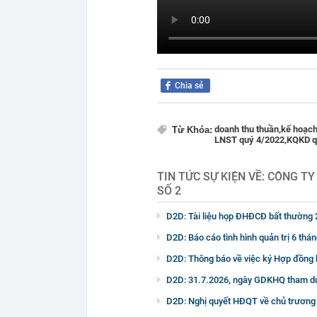
Chia sẻ
doanh thu thuần,
kế hoạch
Từ Khóa:
LNST quý 4/2022,
KQKD q
TIN TỨC SỰ KIỆN VỀ:
CÔNG TY
SỐ 2
D2D: Tài liệu họp ĐHĐCĐ bất thường
D2D: Báo cáo tình hình quản trị 6 th
D2D: Thông báo về việc ký Hợp đồng
D2D: 31.7.2026, ngày GDKHQ tham 
D2D: Nghị quyết HĐQT về chủ trươn