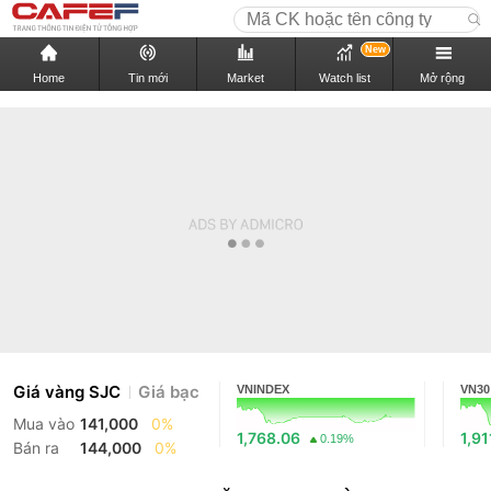
New
Home
Tin mới
Market
Watch list
Mở rộng
Giá vàng SJC
Giá bạc
VNINDEX
VN30
Mua vào
141,000
0%
1,768.06
1,91
0.19%
Bán ra
144,000
0%