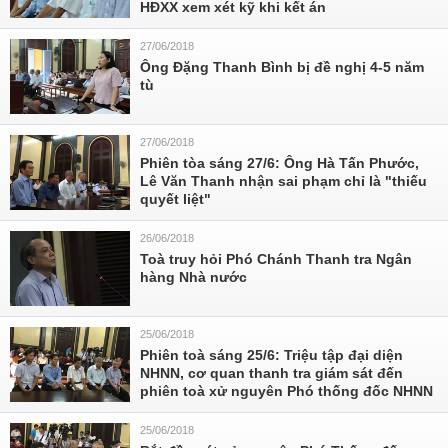
HĐXX xem xét kỹ khi kết án
27/06/2018
Ông Đặng Thanh Bình bị đề nghị 4-5 năm
tù
27/06/2018
Phiên tòa sáng 27/6: Ông Hà Tấn Phước,
Lê Văn Thanh nhận sai phạm chỉ là "thiếu
quyết liệt"
26/06/2018
Toà truy hỏi Phó Chánh Thanh tra Ngân
hàng Nhà nước
25/06/2018
Phiên toà sáng 25/6: Triệu tập đại diện
NHNN, cơ quan thanh tra giám sát đến
phiên toà xử nguyên Phó thống đốc NHNN
25/06/2018