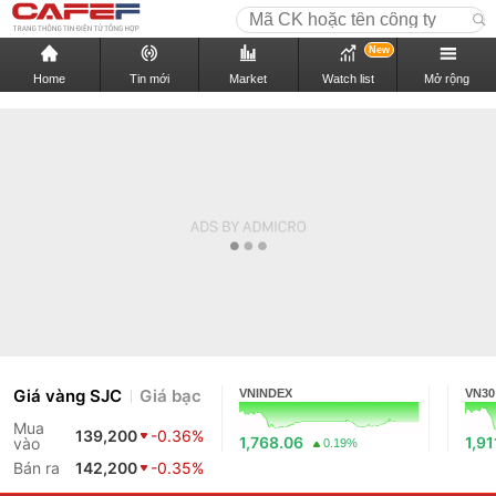
New
Home
Tin mới
Market
Watch list
Mở rộng
Giá vàng SJC
Giá bạc
VNINDEX
VN30
Mua
139,200
-0.36%
1,768.06
1,91
vào
0.19%
Bán ra
142,200
-0.35%