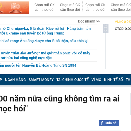
Chọn mã CK
Chọn mã CK
Chọn mã CK
Chọn mã CK
cần theo dõi
cần theo dõi
cần theo dõi
cần theo dõi
Đọc nhanh >>
n ở Chernigovka, 5 lữ đoàn Kiev rút lui - Hàng trăm tên
 tới Ukraine sau tuyên bố từ ông Trump
hỉ để rang: Ăn sống được cho là bổ thận, nấu chín lại
i khiến "dân đào đường" thế giới thán phục với cỗ máy
 sở hữu hai công nghệ cực độc
 tìm người tên Nguyễn Bá Hoàng Tùng SN 1994
iến Việt Nam vs Campuchia: Quang Hải, Xuân Son giành
P
NGÂN HÀNG
SMART MONEY
TÀI CHÍNH QUỐC TẾ
VĨ MÔ
KINH TẾ SỐ
TH
rút 1,5 tỷ đồng tiền mặt, cặp vợ chồng "lọt tầm ngắm" bị
ến tận nhà
00 năm nữa cũng không tìm ra ai
ọa dậy sóng ở châu Á, game thủ Việt Nam có “dính bão”?
học hỏi"
eo biển Hormuz không đồng nghĩa khôi phục hiện trạng
ranh
26, hoàn thành kế hoạch cơ cấu lại vốn nhà nước tại
giai đoạn 2026-2030
Chia sẻ
an Anh Tú: Việt Nam không nên vội vàng trước