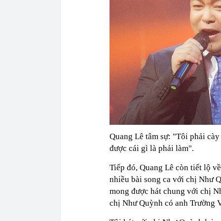
Quang Lê tâm sự: "Tôi phải cày 
được cái gì là phải làm".
Tiếp đó, Quang Lê còn tiết lộ v
nhiều bài song ca với chị Như 
mong được hát chung với chị N
chị Như Quỳnh có anh Trường V