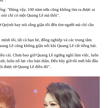
hứ".
ếng: "Đúng vậy, 100 năm nữa cũng không tìm ra được ai
o nói chỉ có một Quang Lê mà thôi".
hư Quỳnh hay nói rằng giận tôi đến tím người mà chỉ cần
mình tôi, tất cả bạn bè, đồng nghiệp và các trung tâm
ang Lê cũng không giận nổi khi Quang Lê cất tiếng hát.
iều cái. Chưa bao giờ Quang Lê ngừng nghỉ làm việc, luôn
nh, luôn nỗ lực cho bản thân. Đến bây giờ tôi mới bắt đầu
ỏi được từ Quang Lê điều đó".