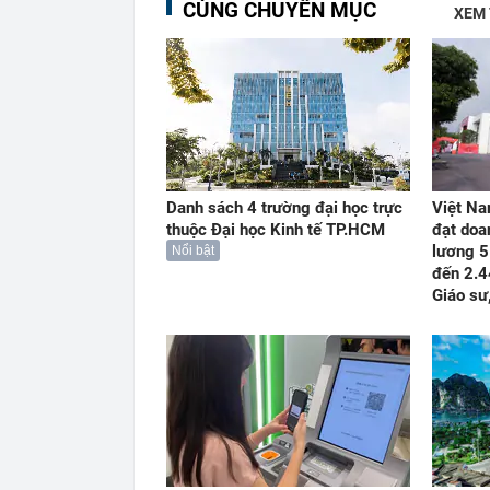
CÙNG CHUYÊN MỤC
XEM
Danh sách 4 trường đại học trực
Việt Na
thuộc Đại học Kinh tế TP.HCM
đạt doa
lương 5
Nổi bật
đến 2.4
Giáo sư