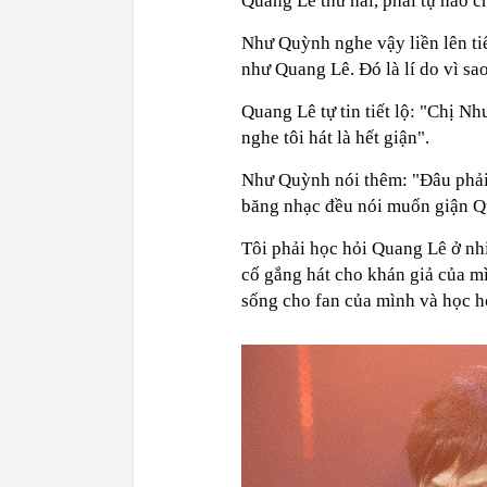
Quang Lê thứ hai, phải tự hào c
Như Quỳnh nghe vậy liền lên ti
như Quang Lê. Đó là lí do vì sa
Quang Lê tự tin tiết lộ: "Chị N
nghe tôi hát là hết giận".
Như Quỳnh nói thêm: "Đâu phải 
băng nhạc đều nói muốn giận Qu
Tôi phải học hỏi Quang Lê ở nh
cố gắng hát cho khán giả của mì
sống cho fan của mình và học h