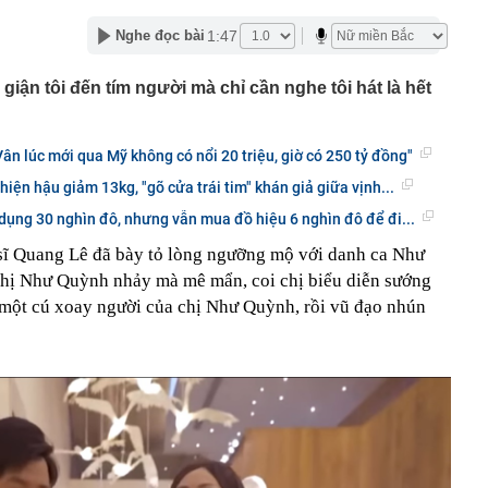
1:47
Nghe đọc bài
ộ trang sức kim cương 25 tỷ của bà Trương Mỹ Lan:
ơn nhưng món đắt nhất giá 9,4 tỷ
iận tôi đến tím người mà chỉ cần nghe tôi hát là hết
a Quạt và Hồ Văn Khoa bị khởi tố sau loạt livestream
mạng xã hội
 đạn đạo Nga liên tục xuyên thủng lưới phòng không
ân lúc mới qua Mỹ không có nổi 20 triệu, giờ có 250 tỷ đồng"
lên thành phố trực thuộc Trung ương mới của Việt Nam
iện hậu giảm 13kg, "gõ cửa trái tim" khán giả giữa vịnh...
dụng 30 nghìn đô, nhưng vẫn mua đồ hiệu 6 nghìn đô để đi...
 Giang có biệt danh 'Mười Khó'?
a sĩ Quang Lê đã bày tỏ lòng ngưỡng mộ với danh ca Như
 hàng 7/8 tại Agribank, Vietcombank, BIDV, VietinBank,
k, HDBank,...
chị Như Quỳnh nhảy mà mê mẩn, coi chị biểu diễn sướng
8 năm tuổi héo khô suốt 2 năm bỗng bật chồi, cách xử
, một cú xoay người của chị Như Quỳnh, rồi vũ đạo nhún
bà khiến dân mạng nể phục
 sinh nổ súng đoạt mạng nhiều giáo viên và bạn học
phòng phẩm tiết lộ 4 món đầu năm học bán rất chạy
 lại ít dùng
t quả xổ số miền Bắc hôm nay thứ Sáu ngày 7/8/2026