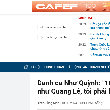
MỚI NHẤT!
20:29
Cờ Nga kéo lê
Bảng giá điện tử
lửa không thể
20:23
Hạt dẻ không c
Danh mục đầu tư
giúp kiện tỳ
20:22
Trung Quốc lạ
chưa từng có,
20:21
Công an truy
20:11
Đội hình dự k
lại suất chính
XÃ HỘI
CHỨNG KHOÁN
BẤT ĐỘNG SẢN
DOANH NGHIỆ
20:03
Ra ngân hàng 
công an tìm đ
Danh ca Như Quỳnh: "1
20:01
Giá card đồ h
như Quang Lê, tôi phải 
20:00
Iran: Mở lại 
trước chiến t
19:59
Trước 31/8/20
Sống
Theo Tùng Ninh
|
13-06-2024 - 18:41 PM
|
doanh nghiệp 
19:49
Chuyên gia Ph