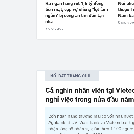
Ra ngân hàng rút 1,5 tỷ đồng
Nơi chu
tiền mặt, cặp vợ chồng "lọt tầm
thuộc T
ngắm" bị công an tìm đến tận
Nam báo
nhà
6 giờ trư
7 giờ trước
NỔI BẬT TRANG CHỦ
Cả nghìn nhân viên tại Viet
nghỉ việc trong nửa đầu nă
Bốn ngân hàng thương mại có vốn nhà nướ
Agribank, BIDV, VietinBank và Vietcombank g
nhận tổng số nhân sự giảm hơn 1.100 người