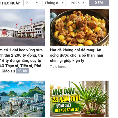
XEM
 THEO NGÀY
m có 1 đại học vùng vừa
Hạt dẻ không chỉ để rang: Ăn
nh thu 2.200 tỷ đồng, trả
sống được cho là bổ thận, nấu
16 tỷ đồng/năm, quy tụ
chín lại giúp kiện tỳ
43 Thạc sĩ, Tiến sĩ, Phó
7 giờ trước
, Giáo sư
Nổi bật