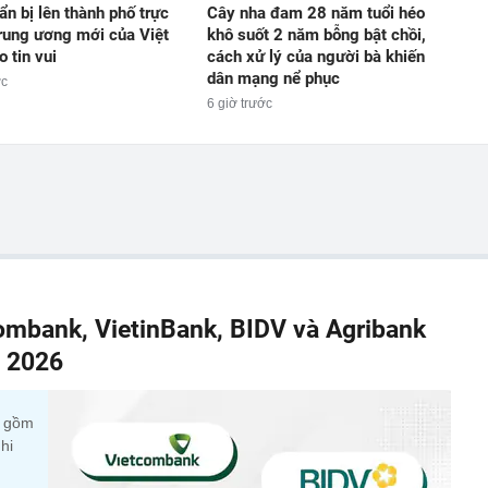
ẩn bị lên thành phố trực
Cây nha đam 28 năm tuổi héo
rung ương mới của Việt
khô suốt 2 năm bỗng bật chồi,
 tin vui
cách xử lý của người bà khiến
dân mạng nể phục
ớc
6 giờ trước
combank, VietinBank, BIDV và Agribank
m 2026
c gồm
hi