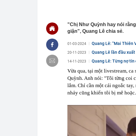
Campuchia
19:40
Đem đấu giá b
Mất hết hóa đ
"Chị Như Quỳnh hay nói rằng g
19:37
Khánh Sky, Vu
gây náo loạn 
giận", Quang Lê chia sẻ.
19:37
Lý do tên lửa
Ukraine
Quang Lê: "Mai Thiên V
01-03-2024
19:37
Nơi chuẩn bị 
Quang Lê lần đầu xuất h
20-11-2023
báo tin vui
Quang Lê: Từng nợ tín 
14-11-2023
19:28
Vì sao Trường
Vừa qua, tại một livestream, c
19:23
Lãi suất ngân
MB, Sacomban
Quỳnh. Anh nói: "Tôi từng coi 
19:21
Cây nha đam 2
lắm. Chỉ cần một cái ngoắc tay
lý của người 
nhảy cũng khiến tôi bị mê hoặc.
19:10
Thái Lan: Nam
19:10
Chủ tiệm văn 
nhưng học sinh
19:00
XSMB 7/8 - Kế