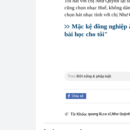
Tôi hát với chị Như Quỳnh lại s
cũng chọn nhạc Huế, không dám 
chọn hát nhạc tình với chị Như
Mặc kệ đồng nghiệp 
bài học cho tôi"
Theo
Đời sống & pháp luật
Chia sẻ
quang lê,
ca sĩ,
Như Quỳnh
Từ Khóa: