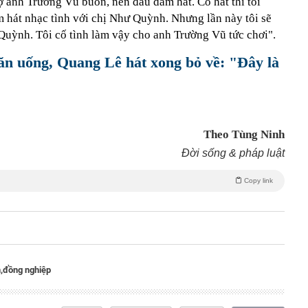
ợ anh Trường Vũ buồn, nên đâu dám hát. Có hát thì tôi
hát nhạc tình với chị Như Quỳnh. Nhưng lần này tôi sẽ
 Quỳnh. Tôi cố tình làm vậy cho anh Trường Vũ tức chơi".
ăn uống, Quang Lê hát xong bỏ về: "Đây là
Theo Tùng Ninh
Đời sống & pháp luật
Copy link
,
đồng nghiệp