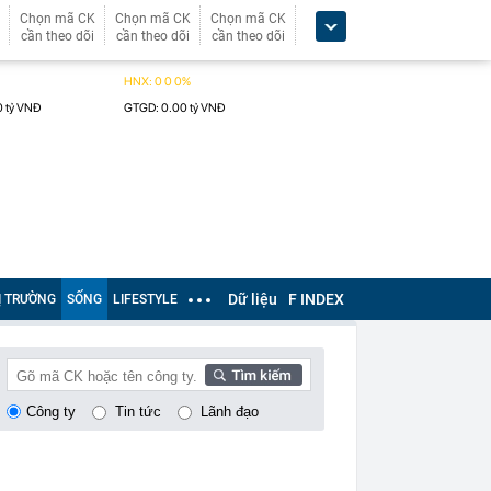
Chọn mã CK
Chọn mã CK
Chọn mã CK
cần theo dõi
cần theo dõi
cần theo dõi
Dữ liệu
F INDEX
Ị TRƯỜNG
SỐNG
LIFESTYLE
Công ty
Tin tức
Lãnh đạo