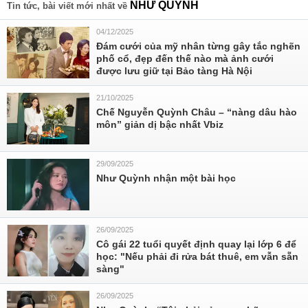
NHƯ QUỲNH
Tin tức, bài viết mới nhất về
04/12/2025
Đám cưới của mỹ nhân từng gây tắc nghẽn
phố cổ, đẹp đến thế nào mà ảnh cưới
được lưu giữ tại Bảo tàng Hà Nội
21/10/2025
Chế Nguyễn Quỳnh Châu – “nàng dâu hào
môn” giản dị bậc nhất Vbiz
29/09/2025
Như Quỳnh nhận một bài học
26/09/2025
Cô gái 22 tuổi quyết định quay lại lớp 6 để
học: "Nếu phải đi rửa bát thuê, em vẫn sẵn
sàng"
26/09/2025