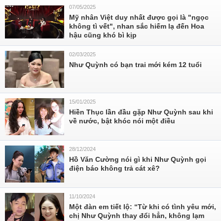
07/05/2025
Mỹ nhân Việt duy nhất được gọi là "ngọc
không tì vết", nhan sắc hiếm lạ đến Hoa
hậu cũng khó bì kịp
02/03/2025
Như Quỳnh có bạn trai mới kém 12 tuổi
15/01/2025
Hiền Thục lần đầu gặp Như Quỳnh sau khi
về nước, bật khóc nói một điều
28/12/2024
Hồ Văn Cường nói gì khi Như Quỳnh gọi
điện báo không trả cát xê?
11/10/2024
Một đàn em tiết lộ: “Từ khi có tình yêu mới,
chị Như Quỳnh thay đổi hẳn, không lạm