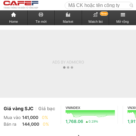
New
Home
Tin mới
Market
Watch list
Mở rộng
Giá vàng SJC
Giá bạc
VNINDEX
VN30
Mua vào
141,000
0%
1,768.06
1,91
0.19%
Bán ra
144,000
0%