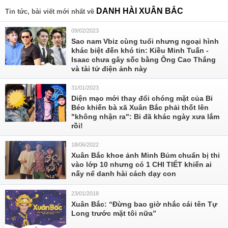
DANH HÀI XUÂN BẮC
Tin tức, bài viết mới nhất về
09/02/2023
Sao nam Vbiz cùng tuổi nhưng ngoại hình
khác biệt đến khó tin: Kiều Minh Tuấn -
Isaac chưa gây sốc bằng Ông Cao Thắng
và tài tử điện ảnh này
31/01/2023
Diện mạo mới thay đổi chóng mặt của Bi
Béo khiến bà xã Xuân Bắc phải thốt lên
"không nhận ra": Bi đã khác ngày xưa lắm
rồi!
18/06/2022
Xuân Bắc khoe ảnh Minh Bủm chuẩn bị thi
vào lớp 10 nhưng có 1 CHI TIẾT khiến ai
nấy nể danh hài cách dạy con
23/01/2018
Xuân Bắc: “Đừng bao giờ nhắc cái tên Tự
Long trước mặt tôi nữa”