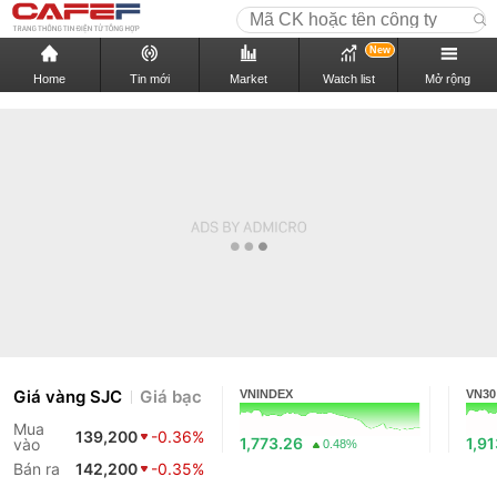
New
Home
Tin mới
Market
Watch list
Mở rộng
Giá vàng SJC
Giá bạc
VNINDEX
VN30
Mua
139,200
-0.36%
1,773.26
1,91
vào
0.48%
Bán ra
142,200
-0.35%