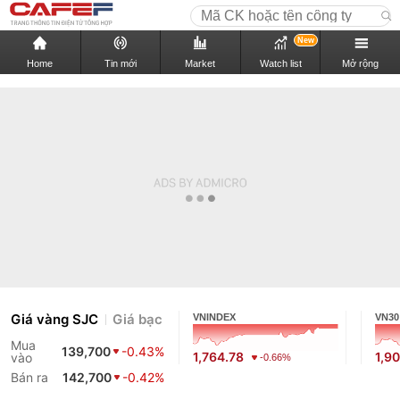
New
Home
Tin mới
Market
Watch list
Mở rộng
Giá vàng SJC
Giá bạc
VNINDEX
VN30
Mua
139,700
-0.43%
1,764.78
1,9
vào
-0.66%
Bán ra
142,700
-0.42%