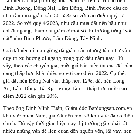
Hầu hết các địa phương phía Nam từ TP.HCM cho đến
Bình Dương, Đồng Nai, Lâm Đồng, Bình Phước đều có
nhu cầu mua giảm sâu 50-55% so với cao điểm quý 1/
2022. So với quý 4/2023, nhu cầu mua đất nền hầu như
chỉ đi ngang, thậm chí giảm ở một số thị trường từng “sốt
đất” như Bình Phước, Lâm Đồng, Tây Ninh.
Giá đất nền dù đã ngừng đà giảm sâu nhưng hầu như vẫn
duy trì xu hướng đi ngang trong quý đầu năm nay. Dù
vậy, theo các chuyên gia, mức giá bán hiện tại của đất nền
đang thấp hơn khá nhiều so với cao điểm 2022. Cụ thể,
giá đất nền Đồng Nai vẫn thấp hơn 12%, đất nền Long
An, Lâm Đồng, Bà Rịa -Vũng Tàu… thấp hơn mức cao
điểm 2022 đến gần 20%.
Theo ông Đinh Minh Tuấn, Giám đốc Batdongsan.com.vn
khu vực miền Nam, giá đất nền một số khu vực đã có điều
chỉnh. Dù vậy thời gian hiện nay thị trường gặp phải rất
nhiều những vấn đề liên quan đến nguồn vốn, lãi vay, nên