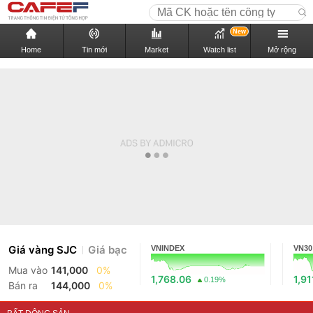
New
Home
Tin mới
Market
Watch list
Mở rộng
Giá vàng SJC
Giá bạc
VNINDEX
VN30
Mua vào
141,000
0%
1,768.06
1,91
0.19%
Bán ra
144,000
0%