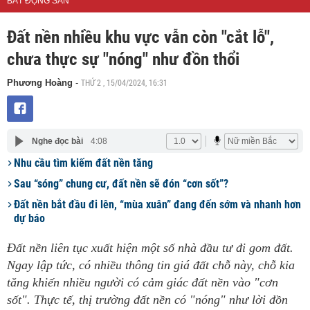
BẤT ĐỘNG SẢN
Đất nền nhiều khu vực vẫn còn "cắt lỗ",
chưa thực sự "nóng" như đồn thổi
THỨ 2 , 15/04/2024, 16:31
Phương Hoàng
-
Nghe đọc bài
4:08
Nhu cầu tìm kiếm đất nền tăng
Sau “sóng” chung cư, đất nền sẽ đón “cơn sốt”?
Đất nền bắt đầu đi lên, “mùa xuân” đang đến sớm và nhanh hơn
dự báo
Đất nền liên tục xuất hiện một số nhà đầu tư đi gom đất.
Ngay lập tức, có nhiều thông tin giá đất chỗ này, chỗ kia
tăng khiến nhiều người có cảm giác đất nền vào "cơn
sốt". Thực tế, thị trường đất nền có "nóng" như lời đồn