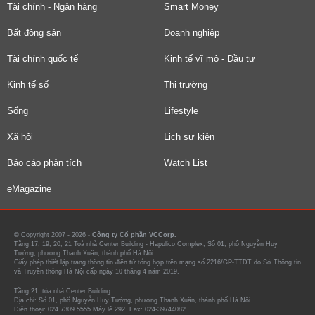
Tài chính - Ngân hàng
Smart Money
Bất động sản
Doanh nghiệp
Tài chính quốc tế
Kinh tế vĩ mô - Đầu tư
Kinh tế số
Thị trường
Sống
Lifestyle
Xã hội
Lịch sự kiện
Báo cáo phân tích
Watch List
eMagazine
© Copyright 2007 - 2026 -
Công ty Cổ phần VCCorp.
Tầng 17, 19, 20, 21 Toà nhà Center Building - Hapulico Complex, Số 01, phố Nguyễn Huy
Tưởng, phường Thanh Xuân, thành phố Hà Nội
Giấy phép thiết lập trang thông tin điện tử tổng hợp trên mạng số 2216/GP-TTĐT do Sở Thông tin
và Truyền thông Hà Nội cấp ngày 10 tháng 4 năm 2019.
Tầng 21, tòa nhà Center Building.
Địa chỉ: Số 01, phố Nguyễn Huy Tưởng, phường Thanh Xuân, thành phố Hà Nội
Điện thoại: 024 7309 5555 Máy lẻ 292. Fax: 024-39744082