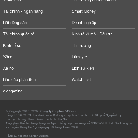
Tài chính - Ngân hàng
Smart Money
Bất động sản
Doanh nghiệp
Tài chính quốc tế
Kinh tế vĩ mô - Đầu tư
Kinh tế số
Thị trường
Sống
Lifestyle
Xã hội
Lịch sự kiện
Báo cáo phân tích
Watch List
eMagazine
© Copyright 2007 - 2026 -
Công ty Cổ phần VCCorp.
Tầng 17, 19, 20, 21 Toà nhà Center Building - Hapulico Complex, Số 01, phố Nguyễn Huy
Tưởng, phường Thanh Xuân, thành phố Hà Nội
Giấy phép thiết lập trang thông tin điện tử tổng hợp trên mạng số 2216/GP-TTĐT do Sở Thông tin
và Truyền thông Hà Nội cấp ngày 10 tháng 4 năm 2019.
Tầng 21, tòa nhà Center Building.