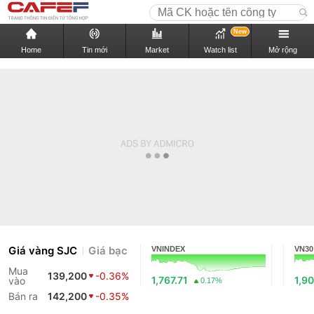
New
Home
Tin mới
Market
Watch list
Mở rộng
Giá vàng SJC
Giá bạc
VNINDEX
VN30
Mua
139,200
-0.36%
1,767.71
1,90
vào
0.17%
Bán ra
142,200
-0.35%