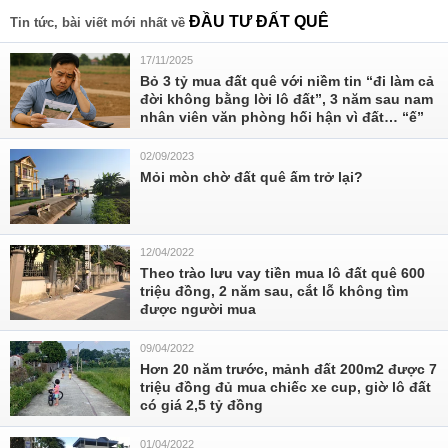
ĐẦU TƯ ĐẤT QUÊ
Tin tức, bài viết mới nhất về
17/11/2025
Bỏ 3 tỷ mua đất quê với niềm tin “đi làm cả
đời không bằng lời lô đất”, 3 năm sau nam
nhân viên văn phòng hối hận vì đất… “ế”
02/09/2023
Mỏi mòn chờ đất quê ấm trở lại?
12/04/2022
Theo trào lưu vay tiền mua lô đất quê 600
triệu đồng, 2 năm sau, cắt lỗ không tìm
được người mua
09/04/2022
Hơn 20 năm trước, mảnh đất 200m2 được 7
triệu đồng đủ mua chiếc xe cup, giờ lô đất
có giá 2,5 tỷ đồng
01/04/2022