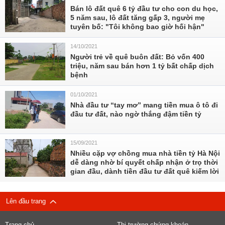
Bán lô đất quê 6 tỷ đầu tư cho con du học,
5 năm sau, lô đất tăng gấp 3, người mẹ
tuyên bố: "Tôi không bao giờ hối hận"
14/10/2021
Người trẻ về quê buôn đất: Bỏ vốn 400
triệu, năm sau bán hơn 1 tỷ bất chấp dịch
bệnh
01/10/2021
Nhà đầu tư “tay mơ” mang tiền mua ô tô đi
đầu tư đất, nào ngờ thắng đậm tiền tỷ
15/09/2021
Nhiều cặp vợ chồng mua nhà tiền tỷ Hà Nội
dễ dàng nhờ bí quyết chấp nhận ở trọ thời
gian đầu, dành tiền đầu tư đất quê kiếm lời
Lên đầu trang
Trang chủ
Thị trường chứng khoán