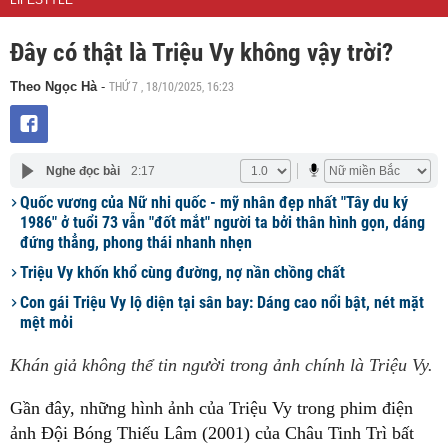
LIFESTYLE
Đây có thật là Triệu Vy không vậy trời?
THỨ 7 , 18/10/2025, 16:23
Theo Ngọc Hà
-
Nghe đọc bài
2:17
Quốc vương của Nữ nhi quốc - mỹ nhân đẹp nhất "Tây du ký
1986" ở tuổi 73 vẫn "đốt mắt" người ta bởi thân hình gọn, dáng
đứng thẳng, phong thái nhanh nhẹn
Triệu Vy khốn khổ cùng đường, nợ nần chồng chất
Con gái Triệu Vy lộ diện tại sân bay: Dáng cao nổi bật, nét mặt
mệt mỏi
Khán giả không thể tin người trong ảnh chính là Triệu Vy.
Gần đây, những hình ảnh của Triệu Vy trong phim điện
ảnh Đội Bóng Thiếu Lâm (2001) của Châu Tinh Trì bất