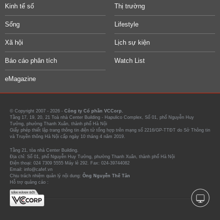
Kinh tế số
Thị trường
Sống
Lifestyle
Xã hội
Lịch sự kiện
Báo cáo phân tích
Watch List
eMagazine
© Copyright 2007 - 2026 -
Công ty Cổ phần VCCorp.
Tầng 17, 19, 20, 21 Toà nhà Center Building - Hapulico Complex, Số 01, phố Nguyễn Huy
Tưởng, phường Thanh Xuân, thành phố Hà Nội
Giấy phép thiết lập trang thông tin điện tử tổng hợp trên mạng số 2216/GP-TTĐT do Sở Thông tin
và Truyền thông Hà Nội cấp ngày 10 tháng 4 năm 2019.
Tầng 21, tòa nhà Center Building.
Địa chỉ: Số 01, phố Nguyễn Huy Tưởng, phường Thanh Xuân, thành phố Hà Nội
Điện thoại: 024 7309 5555 Máy lẻ 292. Fax: 024-39744082
Email: info@cafef.vn
Chịu trách nhiệm quản lý nội dung:
Ông Nguyễn Thế Tân
Hỗ trợ quảng cáo :