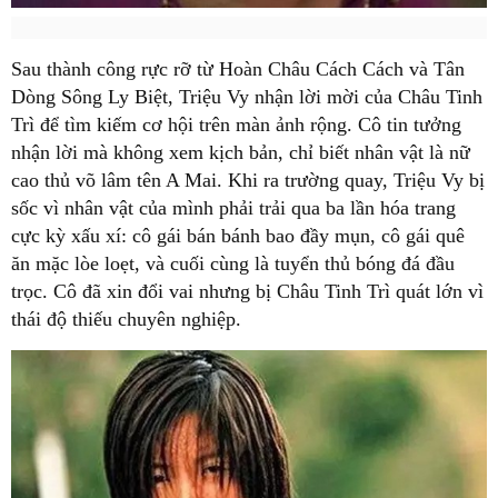
Sau thành công rực rỡ từ Hoàn Châu Cách Cách và Tân
Dòng Sông Ly Biệt, Triệu Vy nhận lời mời của Châu Tinh
Trì để tìm kiếm cơ hội trên màn ảnh rộng. Cô tin tưởng
nhận lời mà không xem kịch bản, chỉ biết nhân vật là nữ
cao thủ võ lâm tên A Mai. Khi ra trường quay, Triệu Vy bị
sốc vì nhân vật của mình phải trải qua ba lần hóa trang
cực kỳ xấu xí: cô gái bán bánh bao đầy mụn, cô gái quê
ăn mặc lòe loẹt, và cuối cùng là tuyển thủ bóng đá đầu
trọc. Cô đã xin đổi vai nhưng bị Châu Tinh Trì quát lớn vì
thái độ thiếu chuyên nghiệp.