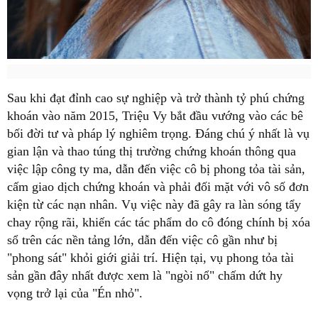
Sau khi đạt đỉnh cao sự nghiệp và trở thành tỷ phú chứng
khoán vào năm 2015, Triệu Vy bắt đầu vướng vào các bê
bối đời tư và pháp lý nghiêm trọng. Đáng chú ý nhất là vụ
gian lận và thao túng thị trường chứng khoán thông qua
việc lập công ty ma, dẫn đến việc cô bị phong tỏa tài sản,
cấm giao dịch chứng khoán và phải đối mặt với vô số đơn
kiện từ các nạn nhân. Vụ việc này đã gây ra làn sóng tẩy
chay rộng rãi, khiến các tác phẩm do cô đóng chính bị xóa
sổ trên các nền tảng lớn, dẫn đến việc cô gần như bị
"phong sát" khỏi giới giải trí. Hiện tại, vụ phong tỏa tài
sản gần đây nhất được xem là "ngòi nổ" chấm dứt hy
vọng trở lại của "Én nhỏ".