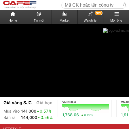
New
Home
Tin mới
Market
Watch list
Mở rộng
Giá vàng SJC
Giá bạc
VNINDEX
VN30
Mua vào
141,000
0.57%
1,768.06
1,91
0.19%
Bán ra
144,000
0.56%