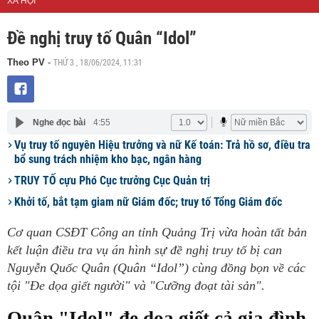
XÃ HỘI
Đề nghị truy tố Quân “Idol”
THỨ 3 , 18/06/2024, 11:31
Theo PV
-
Nghe đọc bài
4:55
Vụ truy tố nguyên Hiệu trưởng và nữ Kế toán: Trả hồ sơ, điều tra
bổ sung trách nhiệm kho bạc, ngân hàng
TRUY TỐ cựu Phó Cục trưởng Cục Quản trị
Khởi tố, bắt tạm giam nữ Giám đốc; truy tố Tổng Giám đốc
Cơ quan CSĐT Công an tỉnh Quảng Trị vừa hoàn tất bản
kết luận điều tra vụ án hình sự đề nghị truy tố bị can
Nguyễn Quốc Quân (Quân “Idol”) cùng đồng bọn về các
tội "Đe dọa giết người" và "Cưỡng đoạt tài sản".
Quân "Idol" đe dọa giết cả gia đình