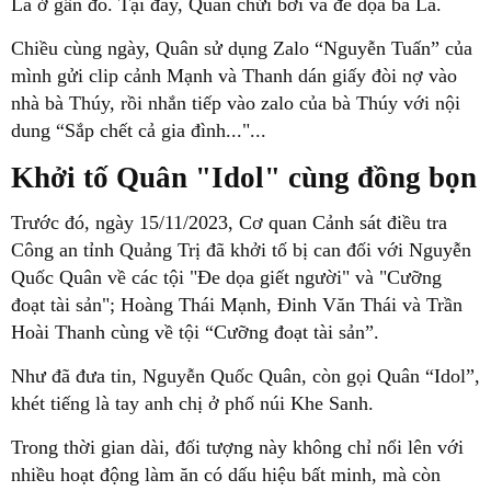
La ở gần đó. Tại đây, Quân chửi bới và đe dọa bà La.
Chiều cùng ngày, Quân sử dụng Zalo “Nguyễn Tuấn” của
mình gửi clip cảnh Mạnh và Thanh dán giấy đòi nợ vào
nhà bà Thúy, rồi nhắn tiếp vào zalo của bà Thúy với nội
dung “Sắp chết cả gia đình..."...
Khởi tố Quân "Idol" cùng đồng bọn
Trước đó, ngày 15/11/2023, Cơ quan Cảnh sát điều tra
Công an tỉnh Quảng Trị đã khởi tố bị can đối với Nguyễn
Quốc Quân về các tội "Đe dọa giết người" và "Cưỡng
đoạt tài sản"; Hoàng Thái Mạnh, Đinh Văn Thái và Trần
Hoài Thanh cùng về tội “Cưỡng đoạt tài sản”.
Như đã đưa tin, Nguyễn Quốc Quân, còn gọi Quân “Idol”,
khét tiếng là tay anh chị ở phố núi Khe Sanh.
Trong thời gian dài, đối tượng này không chỉ nổi lên với
nhiều hoạt động làm ăn có dấu hiệu bất minh, mà còn