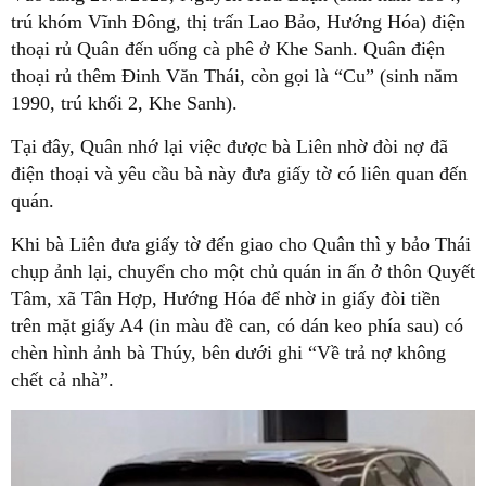
trú khóm Vĩnh Đông, thị trấn Lao Bảo, Hướng Hóa) điện
thoại rủ Quân đến uống cà phê ở Khe Sanh. Quân điện
thoại rủ thêm Đinh Văn Thái, còn gọi là “Cu” (sinh năm
1990, trú khối 2, Khe Sanh).
Tại đây, Quân nhớ lại việc được bà Liên nhờ đòi nợ đã
điện thoại và yêu cầu bà này đưa giấy tờ có liên quan đến
quán.
Khi bà Liên đưa giấy tờ đến giao cho Quân thì y bảo Thái
chụp ảnh lại, chuyển cho một chủ quán in ấn ở thôn Quyết
Tâm, xã Tân Hợp, Hướng Hóa để nhờ in giấy đòi tiền
trên mặt giấy A4 (in màu đề can, có dán keo phía sau) có
chèn hình ảnh bà Thúy, bên dưới ghi “Về trả nợ không
chết cả nhà”.