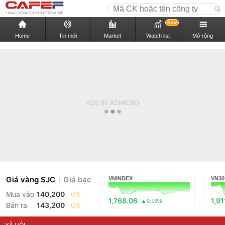
New
Home
Tin mới
Market
Watch list
Mở rộng
Giá vàng SJC
Giá bạc
VNINDEX
VN30
Mua vào
140,200
0%
1,768.06
1,91
0.19%
Bán ra
143,200
0%