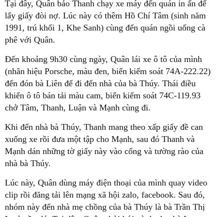
Tại đây, Quân bảo Thanh chạy xe máy đến quán in ấn để
lấy giấy đòi nợ. Lúc này có thêm Hồ Chí Tâm (sinh năm
1991, trú khối 1, Khe Sanh) cùng đến quán ngồi uống cà
phê với Quân.
Đến khoảng 9h30 cùng ngày, Quân lái xe ô tô của mình
(nhãn hiệu Porsche, màu đen, biển kiểm soát 74A-222.22)
đến đón bà Liên để đi đến nhà của bà Thúy. Thái điều
khiển ô tô bán tải màu cam, biển kiểm soát 74C-119.93
chở Tâm, Thanh, Luận và Mạnh cùng đi.
Khi đến nhà bà Thúy, Thanh mang theo xấp giấy đề can
xuống xe rồi đưa một tập cho Mạnh, sau đó Thanh và
Mạnh dán những tờ giấy này vào cổng và tường rào của
nhà bà Thúy.
Lúc này, Quân dùng máy điện thoại của mình quay video
clip rồi đăng tải lên mạng xã hội zalo, facebook. Sau đó,
nhóm này đến nhà mẹ chồng của bà Thúy là bà Trần Thị