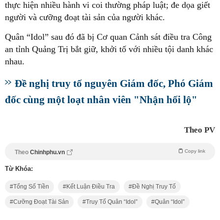
thực hiện nhiều hành vi coi thường pháp luật; đe dọa giết
người và cưỡng đoạt tài sản của người khác.
Quân “Idol” sau đó đã bị Cơ quan Cảnh sát điều tra Công
an tỉnh Quảng Trị bắt giữ, khởi tố với nhiều tội danh khác
nhau.
Đề nghị truy tố nguyên Giám đốc, Phó Giám
đốc cùng một loạt nhân viên "Nhận hối lộ"
Theo PV
Copy link
Theo
Chinhphu.vn
Từ Khóa:
Tổng Số Tiền
Kết Luận Điều Tra
Đề Nghị Truy Tố
Cưỡng Đoạt Tài Sản
Truy Tố Quân “Idol”
Quân “Idol”