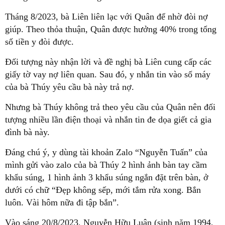
Tháng 8/2023, bà Liên liên lạc với Quân để nhờ đòi nợ
giúp. Theo thỏa thuận, Quân được hưởng 40% trong tổng
số tiền y đòi được.
Đối tượng này nhận lời và đề nghị bà Liên cung cấp các
giấy tờ vay nợ liên quan. Sau đó, y nhắn tin vào số máy
của bà Thúy yêu cầu bà này trả nợ.
Nhưng bà Thúy không trả theo yêu cầu của Quân nên đối
tượng nhiều lần điện thoại và nhắn tin đe dọa giết cả gia
đình bà này.
Đáng chú ý, y dùng tài khoản Zalo “Nguyễn Tuấn” của
mình gửi vào zalo của bà Thúy 2 hình ảnh bàn tay cầm
khẩu súng, 1 hình ảnh 3 khẩu súng ngắn đặt trên bàn, ở
dưới có chữ “Đẹp không sếp, mới tắm rửa xong. Bắn
luôn. Vài hôm nữa đi tập bắn”.
Vào sáng 20/8/2023, Nguyễn Hữu Luận (sinh năm 1994,