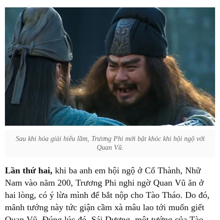
Sau khi hóa giải hiểu lầm, Trương Phi mới bật khóc khi hội ngộ với
Quan Vũ.
Lần thứ hai,
khi ba anh em hội ngộ ở Cổ Thành, Nhữ
Nam vào năm 200, Trương Phi nghi ngờ Quan Vũ ăn ở
hai lòng, có ý lừa mình để bắt nộp cho Tào Tháo. Do đó,
mãnh tướng này tức giận cầm xà mâu lao tới muốn giết
Quan Vũ. Đúng lúc đó, Sái Dương, một tướng của Tào