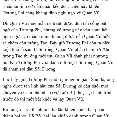
Tháo lại tình cờ dẫn quân kéo đến. Điều này khiến
Trương Phi càng khẳng định nghi ngờ về Quan Vũ.
Dù Quan Vũ may mắn né tránh được đòn tấn công bất
ngờ của Trương Phi, nhưng võ tướng này vẫn chưa hết
nghi ngờ. Do thanh minh không được nên Quan Vũ hứa
sẽ chém đầu tướng Tào. Bấy giờ Trương Phi còn ra điều
kiện khó là sau 3 hồi trống, Quan Vũ phải chém rơi đầu
tướng Tào thì ông mới tin. Quan Vũ đành phải nhượng
bộ. Khi Trương Phi vừa đánh dứt một hồi trống, Quan Vũ
đã chém rơi đầu Sái Dương.
Lúc bấy giờ, Trương Phi mới tạm nguôi giận. Sau đó, ông
nghe được tên lính hầu của Sái Dương kể đầu đuôi mọi
chuyện và Cam phu nhân (vợ Lưu Bị) thuật lại hành trình
trước đó thì mới bật khóc và lạy Quan Vũ.
Rõ ràng xét về thành tích ba lần khiêu chiến bất phân
thắng bại với Lã Bố, hai lần khiến danh tướng Quan Vũ