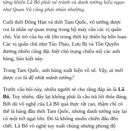
từng khiến Lã Bố phải né tránh và danh tướng kiêu ngạo
như Quan Vũ cũng phải nhún nhường.
Cuối thời Đông Hán và thời Tam Quốc, võ tướng được
coi là nhân sự quan trọng trong bộ máy của các vị quân
chủ. Vai trò của họ rất lớn trong thời kỳ thiên hạ hỗn loạn.
Các vị quân chủ như Tào Tháo, Lưu Bị và Tôn Quyền
đương nhiên cũng đặc biệt chú trọng chiêu mộ các anh
hùng, hào kiệt này.
Trong Tam Quốc, anh hùng xuất hiện vô số.
Vậy, ai mới
được coi là đệ nhất mãnh tướng?
Trước câu hỏi này, nhiều người sẽ cho rằng đáp án là
Lã
Bố.
Tuy nhiên, đây lại không phải là câu trả lời thỏa đáng.
Bởi dù võ nghệ của Lã Bố quả thực rất cao, thậm chí có
thể là hàng đầu thời Tam Quốc, nhưng danh tướng này lại
có một trở ngại lớn. Đó là không muốn chiến đấu đến
chết. Lã Bố võ nghệ tuy xuất chúng nhưng phong độ