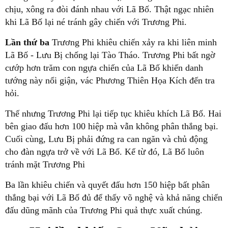
chịu, xông ra đòi đánh nhau với Lã Bố. Thật ngạc nhiên
khi Lã Bố lại né tránh gây chiến với Trương Phi.
Lần thứ ba
Trương Phi khiêu chiến xảy ra khi liên minh
Lã Bố - Lưu Bị chống lại Tào Tháo. Trương Phi bất ngờ
cướp hơn trăm con ngựa chiến của Lã Bố khiến danh
tướng này nổi giận, vác Phương Thiên Họa Kích đến tra
hỏi.
Thế nhưng Trương Phi lại tiếp tục khiêu khích Lã Bố. Hai
bên giao đấu hơn 100 hiệp mà vẫn không phân thắng bại.
Cuối cùng, Lưu Bị phải đứng ra can ngăn và chủ động
cho đàn ngựa trở về với Lã Bố. Kể từ đó, Lã Bố luôn
tránh mặt Trương Phi
Ba lần khiêu chiến và quyết đấu hơn 150 hiệp bất phân
thắng bại với Lã Bố đủ để thấy võ nghệ và khả năng chiến
đấu dũng mãnh của Trương Phi quả thực xuất chúng.