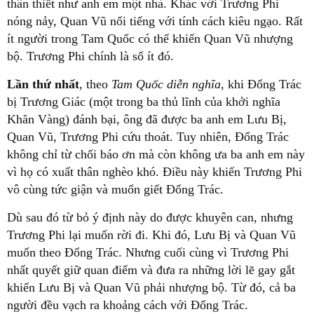
thân thiết như anh em một nhà. Khác với Trương Phi
nóng nảy, Quan Vũ nổi tiếng với tính cách kiêu ngạo. Rất
ít người trong Tam Quốc có thể khiến Quan Vũ nhượng
bộ. Trương Phi chính là số ít đó.
Lần thứ nhất
, theo
Tam Quốc diễn nghĩa
, khi Đổng Trác
bị Trương Giác (một trong ba thủ lĩnh của khởi nghĩa
Khăn Vàng) đánh bại, ông đã được ba anh em Lưu Bị,
Quan Vũ, Trương Phi cứu thoát. Tuy nhiên, Đổng Trác
không chỉ từ chối báo ơn mà còn không ưa ba anh em này
vì họ có xuất thân nghèo khó. Điều này khiến Trương Phi
vô cùng tức giận và muốn giết Đổng Trác.
Dù sau đó từ bỏ ý định này do được khuyên can, nhưng
Trương Phi lại muốn rời đi. Khi đó, Lưu Bị và Quan Vũ
muốn theo Đổng Trác. Nhưng cuối cùng vì Trương Phi
nhất quyết giữ quan điểm và đưa ra những lời lẽ gay gắt
khiến Lưu Bị và Quan Vũ phải nhượng bộ. Từ đó, cả ba
người đều vạch ra khoảng cách với Đổng Trác.