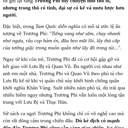
sử ghi lại rằng
Trương Phi tuy chuyện nhỏ thô lỗ,
nhưng trong thô có tinh, đại sự có kế và mưu lược hơn
người.
Đặc biệt, trong
Tam Quốc diễn nghĩa
có mô tả ước lệ ấn
tượng về Trương Phi: "
Tiếng vang như sấm, chạy nhanh
như ngựa, râu cọp hàm én, đầu beo mắt lồi, lấy thủ cấp
của tướng giặc trong muôn quân như lấy đồ trong túi...
".
Ngay từ khi còn trẻ, Trương Phi đã có cơ hội gặp gỡ và
kết giao với Lưu Bị và Quan Vũ. Ba người coi nhau như
anh em một nhà. Trương Phi và Quan Vũ theo phò tá cho
Lưu Bị kể từ khi vị quân chủ này khởi binh chống quân
khởi nghĩa Khăn Vàng. Suốt nhiều năm phò tá, dù trải qua
nhiều hiểm nguy nhưng Trương Phi vẫn luôn một lòng tận
trung với Lưu Bị và Thục Hán.
Sử sách ca ngợi Trương Phi không chỉ có võ nghệ cao mà
còn rất dũng cảm trong chiến đấu.
Dù kẻ địch có mạnh
đến đâu Trương Phi cũng sẵn sàng giao chiến.
Sự dũng