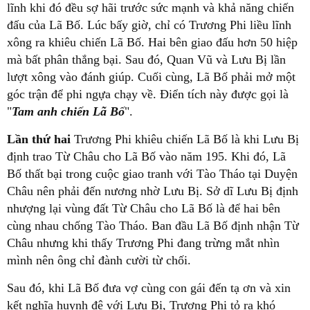
lĩnh khi đó đều sợ hãi trước sức mạnh và khả năng chiến
đấu của Lã Bố. Lúc bấy giờ, chỉ có Trương Phi liều lĩnh
xông ra khiêu chiến Lã Bố. Hai bên giao đấu hơn 50 hiệp
mà bất phân thắng bại. Sau đó, Quan Vũ và Lưu Bị lần
lượt xông vào đánh giúp. Cuối cùng, Lã Bố phải mở một
góc trận để phi ngựa chạy về. Điển tích này được gọi là
"
Tam anh chiến Lã Bố
".
Lần thứ hai
Trương Phi khiêu chiến Lã Bố là khi Lưu Bị
định trao Từ Châu cho Lã Bố vào năm 195. Khi đó, Lã
Bố thất bại trong cuộc giao tranh với Tào Tháo tại Duyện
Châu nên phải đến nương nhờ Lưu Bị. Sở dĩ Lưu Bị định
nhượng lại vùng đất Từ Châu cho Lã Bố là để hai bên
cùng nhau chống Tào Tháo. Ban đầu Lã Bố định nhận Từ
Châu nhưng khi thấy Trương Phi đang trừng mắt nhìn
mình nên ông chỉ đành cười từ chối.
Sau đó, khi Lã Bố đưa vợ cùng con gái đến tạ ơn và xin
kết nghĩa huynh đệ với Lưu Bị, Trương Phi tỏ ra khó