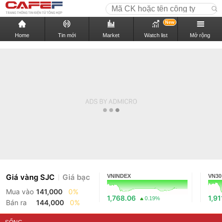
New
Home
Tin mới
Market
Watch list
Mở rộng
Giá vàng SJC
Giá bạc
VNINDEX
VN30
Mua vào
141,000
0%
1,768.06
1,91
0.19%
Bán ra
144,000
0%