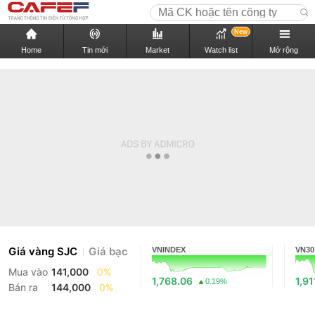
New
Home
Tin mới
Market
Watch list
Mở rộng
Giá vàng SJC
Giá bạc
VNINDEX
VN30
Mua vào
141,000
0%
1,768.06
1,91
0.19%
Bán ra
144,000
0%