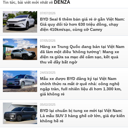
DENZA
Tin tức, bài viết mới nhất về
07/07/2026
BYD Seal 6 thêm bản giá rẻ ở gần Việt Nam:
Giá quy đổi từ hơn 630 triệu đồng, chạy
điện 410km/sạc, cùng cỡ Camry
07/05/2026
Hãng xe Trung Quốc đang bán tại Việt Nam
đã làm một điều 'không tưởng': Mang xe
điện ra giữa sa mạc để cắm sạc, kết quả
thu về đầy bất ngờ
24/03/2025
Mẫu xe được BYD đăng ký tại Việt Nam
chính thức ra mắt ở quê nhà: công nghệ
ngập tràn, full nhiên liệu đi hơn 1.300 km,
giá không rẻ
05/02/2025
BYD lại chuẩn bị tung xe mới tại Việt Nam:
Là mẫu SUV 3 hàng ghế cỡ lớn, giá dự kiến
không hề rẻ