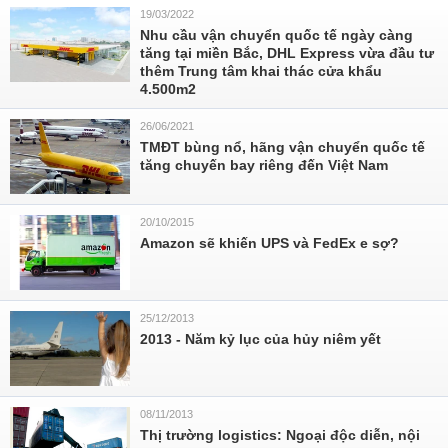
19/03/2022
Nhu cầu vận chuyển quốc tế ngày càng
tăng tại miền Bắc, DHL Express vừa đầu tư
thêm Trung tâm khai thác cửa khẩu
4.500m2
26/06/2021
TMĐT bùng nổ, hãng vận chuyển quốc tế
tăng chuyến bay riêng đến Việt Nam
20/10/2015
Amazon sẽ khiến UPS và FedEx e sợ?
25/12/2013
2013 - Năm kỷ lục của hủy niêm yết
08/11/2013
Thị trường logistics: Ngoại độc diễn, nội