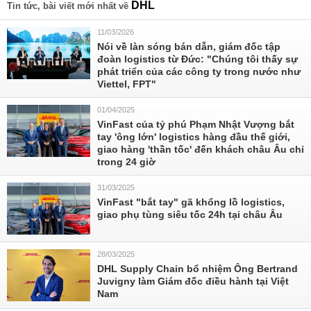
DHL
Tin tức, bài viết mới nhất về
11/03/2026
Nói về làn sóng bán dẫn, giám đốc tập
đoàn logistics từ Đức: "Chúng tôi thấy sự
phát triển của các công ty trong nước như
Viettel, FPT"
01/04/2025
VinFast của tỷ phú Phạm Nhật Vượng bắt
tay 'ông lớn' logistics hàng đầu thế giới,
giao hàng 'thần tốc' đến khách châu Âu chỉ
trong 24 giờ
31/03/2025
VinFast "bắt tay" gã khổng lồ logistics,
giao phụ tùng siêu tốc 24h tại châu Âu
28/03/2025
DHL Supply Chain bổ nhiệm Ông Bertrand
Juvigny làm Giám đốc điều hành tại Việt
Nam