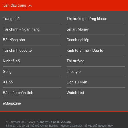
Lên đầu trang
Trang chủ
Thị trường chứng khoán
Tài chính - Ngân hàng
Smart Money
Bất động sản
Doanh nghiệp
Tài chính quốc tế
Kinh tế vĩ mô - Đầu tư
Kinh tế số
Thị trường
Sống
Lifestyle
Xã hội
Lịch sự kiện
Báo cáo phân tích
Watch List
eMagazine
© Copyright 2007 - 2026 -
Công ty Cổ phần VCCorp.
Tầng 17, 19, 20, 21 Toà nhà Center Building - Hapulico Complex, Số 01, phố Nguyễn Huy