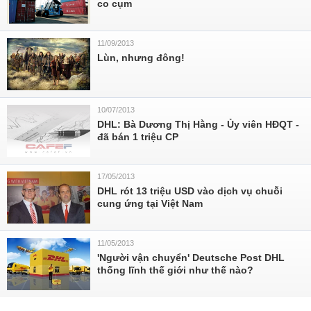
co cụm
11/09/2013
Lùn, nhưng đông!
10/07/2013
DHL: Bà Dương Thị Hằng - Ủy viên HĐQT -
đã bán 1 triệu CP
17/05/2013
DHL rót 13 triệu USD vào dịch vụ chuỗi
cung ứng tại Việt Nam
11/05/2013
'Người vận chuyển' Deutsche Post DHL
thống lĩnh thế giới như thế nào?