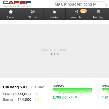
New
Home
Tin mới
Market
Watch list
Mở rộng
Giá vàng SJC
Giá bạc
VNINDEX
VN30
Mua vào
141,000
0%
1,768.06
1,91
0.19%
Bán ra
144,000
0%