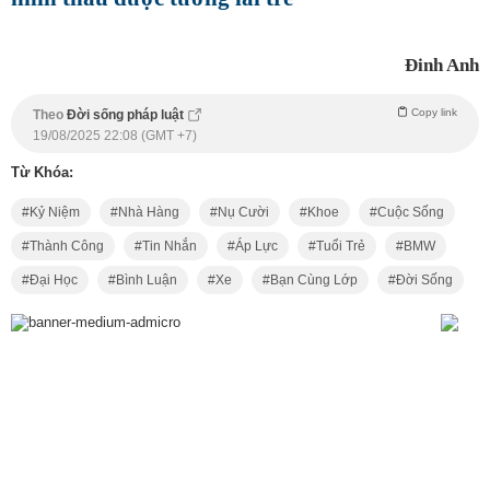
Đinh Anh
Copy link
Theo
Đời sống pháp luật
19/08/2025 22:08 (GMT +7)
Từ Khóa:
Kỷ Niệm
Nhà Hàng
Nụ Cười
Khoe
Cuộc Sống
Thành Công
Tin Nhắn
Áp Lực
Tuổi Trẻ
BMW
Đại Học
Bình Luận
Xe
Bạn Cùng Lớp
Đời Sống