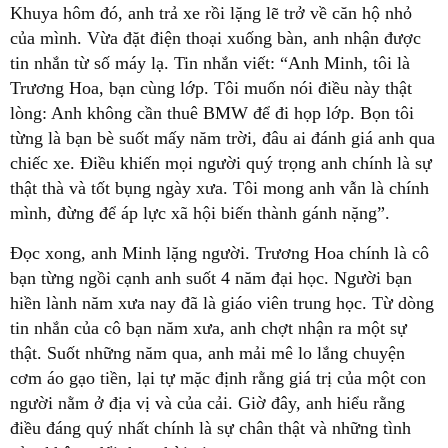
Khuya hôm đó, anh trả xe rồi lặng lẽ trở về căn hộ nhỏ
của mình. Vừa đặt điện thoại xuống bàn, anh nhận được
tin nhắn từ số máy lạ. Tin nhắn viết: “Anh Minh, tôi là
Trương Hoa, bạn cùng lớp. Tôi muốn nói điều này thật
lòng: Anh không cần thuê BMW để đi họp lớp. Bọn tôi
từng là bạn bè suốt mấy năm trời, đâu ai đánh giá anh qua
chiếc xe. Điều khiến mọi người quý trọng anh chính là sự
thật thà và tốt bụng ngày xưa. Tôi mong anh vẫn là chính
mình, đừng để áp lực xã hội biến thành gánh nặng”.
Đọc xong, anh Minh lặng người. Trương Hoa chính là cô
bạn từng ngồi cạnh anh suốt 4 năm đại học. Người bạn
hiền lành năm xưa nay đã là giáo viên trung học. Từ dòng
tin nhắn của cô bạn năm xưa, anh chợt nhận ra một sự
thật. Suốt những năm qua, anh mải mê lo lắng chuyện
cơm áo gạo tiền, lại tự mặc định rằng giá trị của một con
người nằm ở địa vị và của cải. Giờ đây, anh hiểu rằng
điều đáng quý nhất chính là sự chân thật và những tình