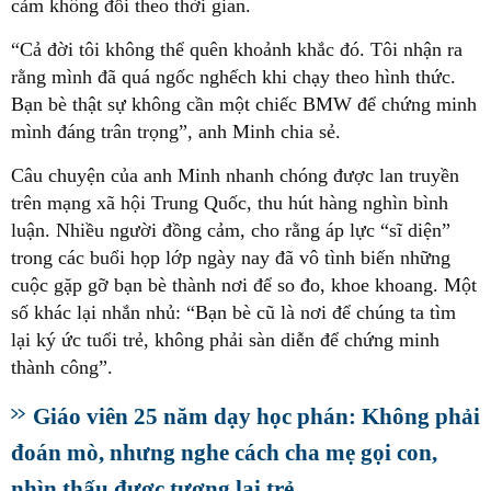
cảm không đổi theo thời gian.
“Cả đời tôi không thể quên khoảnh khắc đó. Tôi nhận ra
rằng mình đã quá ngốc nghếch khi chạy theo hình thức.
Bạn bè thật sự không cần một chiếc BMW để chứng minh
mình đáng trân trọng”, anh Minh chia sẻ.
Câu chuyện của anh Minh nhanh chóng được lan truyền
trên mạng xã hội Trung Quốc, thu hút hàng nghìn bình
luận. Nhiều người đồng cảm, cho rằng áp lực “sĩ diện”
trong các buổi họp lớp ngày nay đã vô tình biến những
cuộc gặp gỡ bạn bè thành nơi để so đo, khoe khoang. Một
số khác lại nhắn nhủ: “Bạn bè cũ là nơi để chúng ta tìm
lại ký ức tuổi trẻ, không phải sàn diễn để chứng minh
thành công”.
Giáo viên 25 năm dạy học phán: Không phải
đoán mò, nhưng nghe cách cha mẹ gọi con,
nhìn thấu được tương lai trẻ