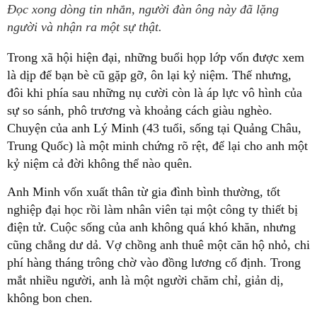
Đọc xong dòng tin nhắn, người đàn ông này đã lặng
người và nhận ra một sự thật.
Trong xã hội hiện đại, những buổi họp lớp vốn được xem
là dịp để bạn bè cũ gặp gỡ, ôn lại kỷ niệm. Thế nhưng,
đôi khi phía sau những nụ cười còn là áp lực vô hình của
sự so sánh, phô trương và khoảng cách giàu nghèo.
Chuyện của anh Lý Minh (43 tuổi, sống tại Quảng Châu,
Trung Quốc) là một minh chứng rõ rệt, để lại cho anh một
kỷ niệm cả đời không thể nào quên.
Anh Minh vốn xuất thân từ gia đình bình thường, tốt
nghiệp đại học rồi làm nhân viên tại một công ty thiết bị
điện tử. Cuộc sống của anh không quá khó khăn, nhưng
cũng chẳng dư dả. Vợ chồng anh thuê một căn hộ nhỏ, chi
phí hàng tháng trông chờ vào đồng lương cố định. Trong
mắt nhiều người, anh là một người chăm chỉ, giản dị,
không bon chen.