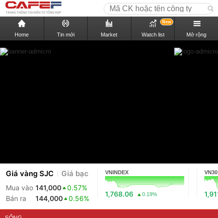
New
Home
Tin mới
Market
Watch list
Mở rộng
Giá vàng SJC
Giá bạc
VNINDEX
VN30
Mua vào
141,000
0.57%
1,768.06
1,91
0.19%
Bán ra
144,000
0.56%