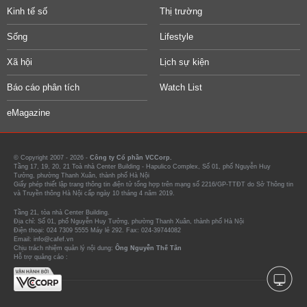
Kinh tế số
Thị trường
Sống
Lifestyle
Xã hội
Lịch sự kiện
Báo cáo phân tích
Watch List
eMagazine
© Copyright 2007 - 2026 -
Công ty Cổ phần VCCorp.
Tầng 17, 19, 20, 21 Toà nhà Center Building - Hapulico Complex, Số 01, phố Nguyễn Huy
Tưởng, phường Thanh Xuân, thành phố Hà Nội
Giấy phép thiết lập trang thông tin điện tử tổng hợp trên mạng số 2216/GP-TTĐT do Sở Thông tin
và Truyền thông Hà Nội cấp ngày 10 tháng 4 năm 2019.
Tầng 21, tòa nhà Center Building.
Địa chỉ: Số 01, phố Nguyễn Huy Tưởng, phường Thanh Xuân, thành phố Hà Nội
Điện thoại: 024 7309 5555 Máy lẻ 292. Fax: 024-39744082
Email: info@cafef.vn
Chịu trách nhiệm quản lý nội dung:
Ông Nguyễn Thế Tân
Hỗ trợ quảng cáo :