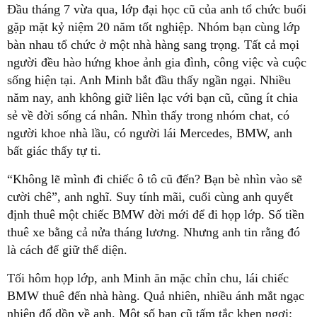
Đầu tháng 7 vừa qua, lớp đại học cũ của anh tổ chức buổi
gặp mặt kỷ niệm 20 năm tốt nghiệp. Nhóm bạn cùng lớp
bàn nhau tổ chức ở một nhà hàng sang trọng. Tất cả mọi
người đều hào hứng khoe ảnh gia đình, công việc và cuộc
sống hiện tại. Anh Minh bắt đầu thấy ngần ngại. Nhiều
năm nay, anh không giữ liên lạc với bạn cũ, cũng ít chia
sẻ về đời sống cá nhân. Nhìn thấy trong nhóm chat, có
người khoe nhà lầu, có người lái Mercedes, BMW, anh
bất giác thấy tự ti.
“Không lẽ mình đi chiếc ô tô cũ đến? Bạn bè nhìn vào sẽ
cười chê”, anh nghĩ. Suy tính mãi, cuối cùng anh quyết
định thuê một chiếc BMW đời mới để đi họp lớp. Số tiền
thuê xe bằng cả nửa tháng lương. Nhưng anh tin rằng đó
là cách để giữ thể diện.
Tối hôm họp lớp, anh Minh ăn mặc chỉn chu, lái chiếc
BMW thuê đến nhà hàng. Quả nhiên, nhiều ánh mắt ngạc
nhiên đổ dồn về anh. Một số bạn cũ tấm tắc khen ngợi: