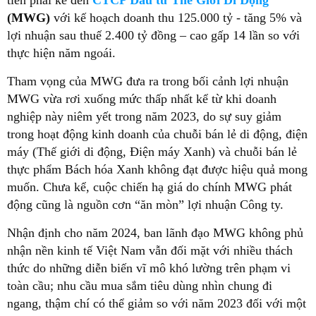
tiên phải kể đến
CTCP Đầu tư Thế Giới Di Động
(MWG)
với kế hoạch doanh thu 125.000 tỷ - tăng 5% và
lợi nhuận sau thuế 2.400 tỷ đồng – cao gấp 14 lần so với
thực hiện năm ngoái.
Tham vọng của MWG đưa ra trong bối cảnh lợi nhuận
MWG vừa rơi xuống mức thấp nhất kể từ khi doanh
nghiệp này niêm yết trong năm 2023, do sự suy giảm
trong hoạt động kinh doanh của chuỗi bán lẻ di động, điện
máy (Thế giới di động, Điện máy Xanh) và chuỗi bán lẻ
thực phẩm Bách hóa Xanh không đạt được hiệu quả mong
muốn. Chưa kể, cuộc chiến hạ giá do chính MWG phát
động cũng là nguồn cơn “ăn mòn” lợi nhuận Công ty.
Nhận định cho năm 2024, ban lãnh đạo MWG không phủ
nhận nền kinh tế Việt Nam vẫn đối mặt với nhiều thách
thức do những diễn biến vĩ mô khó lường trên phạm vi
toàn cầu; nhu cầu mua sắm tiêu dùng nhìn chung đi
ngang, thậm chí có thể giảm so với năm 2023 đối với một