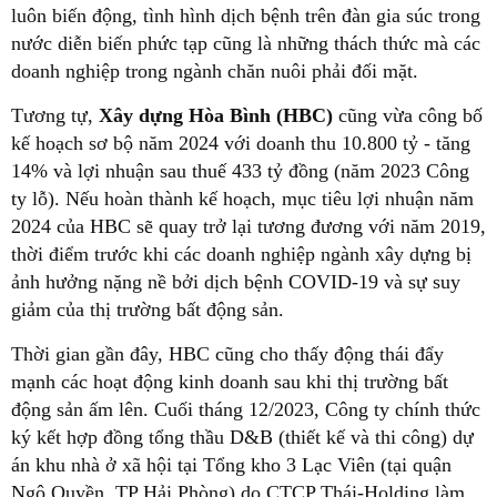
luôn biến động, tình hình dịch bệnh trên đàn gia súc trong
nước diễn biến phức tạp cũng là những thách thức mà các
doanh nghiệp trong ngành chăn nuôi phải đối mặt.
Tương tự,
Xây dựng Hòa Bình (HBC)
cũng vừa công bố
kế hoạch sơ bộ năm 2024 với doanh thu 10.800 tỷ - tăng
14% và lợi nhuận sau thuế 433 tỷ đồng (năm 2023 Công
ty lỗ). Nếu hoàn thành kế hoạch, mục tiêu lợi nhuận năm
2024 của HBC sẽ quay trở lại tương đương với năm 2019,
thời điểm trước khi các doanh nghiệp ngành xây dựng bị
ảnh hưởng nặng nề bởi dịch bệnh COVID-19 và sự suy
giảm của thị trường bất động sản.
Thời gian gần đây, HBC cũng cho thấy động thái đẩy
mạnh các hoạt động kinh doanh sau khi thị trường bất
động sản ấm lên. Cuối tháng 12/2023, Công ty chính thức
ký kết hợp đồng tổng thầu D&B (thiết kế và thi công) dự
án khu nhà ở xã hội tại Tổng kho 3 Lạc Viên (tại quận
Ngô Quyền, TP Hải Phòng) do CTCP Thái-Holding làm