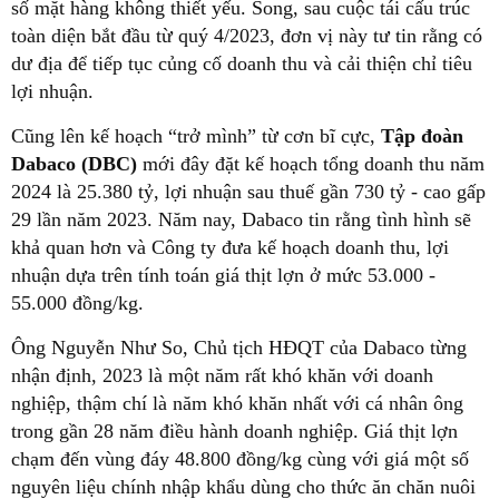
số mặt hàng không thiết yếu. Song, sau cuộc tái cấu trúc
toàn diện bắt đầu từ quý 4/2023, đơn vị này tư tin rằng có
dư địa để tiếp tục củng cố doanh thu và cải thiện chỉ tiêu
lợi nhuận.
Cũng lên kế hoạch “trở mình” từ cơn bĩ cực,
Tập đoàn
Dabaco (DBC)
mới đây đặt kế hoạch tổng doanh thu năm
2024 là 25.380 tỷ, lợi nhuận sau thuế gần 730 tỷ - cao gấp
29 lần năm 2023. Năm nay, Dabaco tin rằng tình hình sẽ
khả quan hơn và Công ty đưa kế hoạch doanh thu, lợi
nhuận dựa trên tính toán giá thịt lợn ở mức 53.000 -
55.000 đồng/kg.
Ông Nguyễn Như So, Chủ tịch HĐQT của Dabaco từng
nhận định, 2023 là một năm rất khó khăn với doanh
nghiệp, thậm chí là năm khó khăn nhất với cá nhân ông
trong gần 28 năm điều hành doanh nghiệp. Giá thịt lợn
chạm đến vùng đáy 48.800 đồng/kg cùng với giá một số
nguyên liệu chính nhập khẩu dùng cho thức ăn chăn nuôi