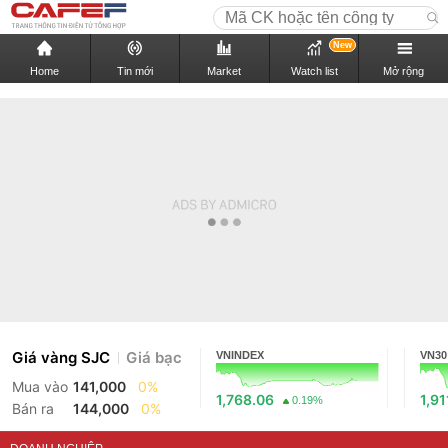
New
Home
Tin mới
Market
Watch list
Mở rộng
Giá vàng SJC
Giá bạc
VNINDEX
VN30
Mua vào
141,000
0%
1,768.06
1,91
0.19%
Bán ra
144,000
0%