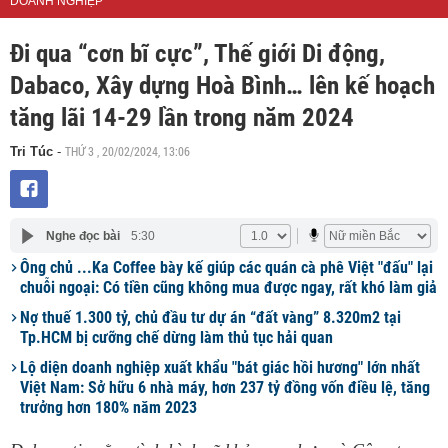
DOANH NGHIỆP
Đi qua “cơn bĩ cực”, Thế giới Di động,
Dabaco, Xây dựng Hoà Bình… lên kế hoạch
tăng lãi 14-29 lần trong năm 2024
THỨ 3 , 20/02/2024, 13:06
Tri Túc
-
Nghe đọc bài
5:30
Ông chủ ...Ka Coffee bày kế giúp các quán cà phê Việt "đấu" lại
chuỗi ngoại: Có tiền cũng không mua được ngay, rất khó làm giả
Nợ thuế 1.300 tỷ, chủ đầu tư dự án “đất vàng” 8.320m2 tại
Tp.HCM bị cưỡng chế dừng làm thủ tục hải quan
Lộ diện doanh nghiệp xuất khẩu "bát giác hồi hương" lớn nhất
Việt Nam: Sở hữu 6 nhà máy, hơn 237 tỷ đồng vốn điều lệ, tăng
trưởng hơn 180% năm 2023