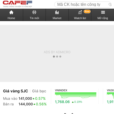
New
Home
Tin mới
Market
Watch list
Mở rộng
Giá vàng SJC
Giá bạc
VNINDEX
VN30
Mua vào
141,000
0.57%
1,768.06
1,91
0.19%
Bán ra
144,000
0.56%