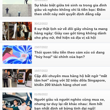
11/01/2023
Sự khác biệt giữa trẻ sinh ra trong gia đình
giàu và nghèo không chỉ là tiền bạc: Điểm
then chốt này mới quyết định đẳng cấp
30/12/2022
8 sự thật lịch sử về đôi giày chúng ta mang
hàng ngày: Giày cao gót từng không dành
cho phụ nữ, thể hiện cả địa vị xã hội
23/07/2022
Thói quen tiêu tiền theo cảm xúc có đang
"hủy hoại" tài chính của bạn?
16/07/2022
Cặp đôi chuyên mua hàng hộ bất ngờ “mất
tăm hơi” cùng với 32 triệu đôla Singapore,
khiến 200 khách hàng chơi vơi
01/05/2022
Người giàu và người nghèo cùng mua xe,
nhưng tư duy lại rất khác nhau: Xem hết
bạn nhất định sẽ bừng tỉnh đại ngộ!