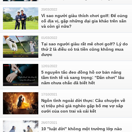
20/03/2022
Vì sao người giàu thích chơi golf: Để củng
cố địa vị, gặp những đại gia khác trên sân
và còn gì nữa?
01/03/2022
Tại sao người giàu rất mê chơi golf? Lý do
thứ 2 là điều có trả tiền cũng không mua
được
12/01/2022
5 nguyên tắc đeo đồng hồ cơ bản nâng
tầm tinh tế và sang trọng: “Dân chơi” lâu
năm chưa chắc đã biết hết
17/10/2021
Ngôn tình ngoài đời thực: Câu chuyện về
vị triệu phú giả nghèo gặp bố mẹ vợ sắp
cưới của con trai và cái kết
26/07/2021
10 "luật đời" không một trường lớp nào