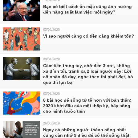
19/07/2020
Bạn có biết cách ăn mặc cũng ảnh hưởng
đến năng suất làm việc mỗi ngày?
03/02/2020
Vì sao người càng có tiền càng khiêm tốn?
09/01/2020
Cầm tiền trong tay, chớ đến 3 nơi; không
xu dính túi, tránh xa 2 loại người này: Lời
cổ nhân đã dạy, nghe theo thì phát đạt, bỏ
qua thì lụn bại
03/01/2020
8 bài học để sống tử tế hơn với bản thân:
2020 khởi đầu của một thập kỷ, hãy sống
cho mình trước tiên
26/08/2019
Ngay cả những người thành công nhất
cũng cần nhớ 9 điều để có thể sống thật