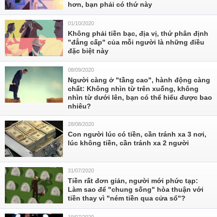
hơn, bạn phải có thứ này
01/10/2020
Không phải tiền bạc, địa vị, thứ phân định
"đẳng cấp" của mỗi người là những điều
đặc biệt này
08/09/2020
Người càng ở "tầng cao", hành động càng
chất: Không nhìn từ trên xuống, không
nhìn từ dưới lên, bạn có thể hiểu được bao
nhiêu?
28/08/2020
Con người lúc có tiền, cần tránh xa 3 nơi,
lúc không tiền, cần tránh xa 2 người
31/07/2020
Tiền rất đơn giản, người mới phức tạp:
Làm sao để "chung sống" hòa thuận với
tiền thay vì "ném tiền qua cửa sổ"?