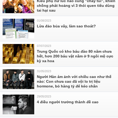
Kiểu phụ nữ lúc nào cũng "cháy túi", khiến
chồng phát hoảng vì 3 thói quen tiêu dùng
tai hại sau
01/08/2023
Lừa đảo bủa vây, làm sao thoát?
07/07/2023
Trung Quốc có kho báu đào 80 năm chưa
hết, hơn 200 báu vật nằm ở 9 ngôi mộ cực
kỳ xa hoa
31/05/2023
Người Hàn ám ảnh với chiều cao như thế
nào: Con chưa cao đã vội lo trị liệu
hormone, bỏ hàng tỷ để kéo chân
29/05/2023
4 điều người trưởng thành đề cao