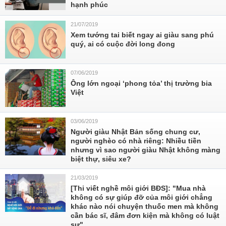
hạnh phúc
21/07/2019
Xem tướng tai biết ngay ai giàu sang phú
quý, ai có cuộc đời long đong
07/06/2019
Ông lớn ngoại ‘phong tỏa’ thị trường bia
Việt
03/06/2019
Người giàu Nhật Bản sống chung cư,
người nghèo có nhà riêng: Nhiều tiền
nhưng vì sao người giàu Nhật không màng
biệt thự, siêu xe?
21/03/2019
[Thi viết nghề môi giới BĐS]: "Mua nhà
không có sự giúp đỡ của môi giới chẳng
khác nào nói chuyện thuốc men mà không
cần bác sĩ, đâm đơn kiện mà không có luật
sư"