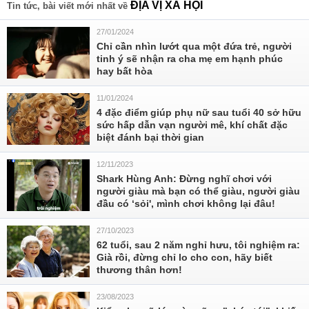
ĐỊA VỊ XÃ HỘI
Tin tức, bài viết mới nhất về
27/01/2024
Chỉ cần nhìn lướt qua một đứa trẻ, người
tinh ý sẽ nhận ra cha mẹ em hạnh phúc
hay bất hòa
11/01/2024
4 đặc điểm giúp phụ nữ sau tuổi 40 sở hữu
sức hấp dẫn vạn người mê, khí chất đặc
biệt đánh bại thời gian
12/11/2023
Shark Hùng Anh: Đừng nghĩ chơi với
người giàu mà bạn có thể giàu, người giàu
đầu có ‘sỏi', mình chơi không lại đâu!
27/10/2023
62 tuổi, sau 2 năm nghỉ hưu, tôi nghiệm ra:
Già rồi, đừng chỉ lo cho con, hãy biết
thương thân hơn!
23/08/2023