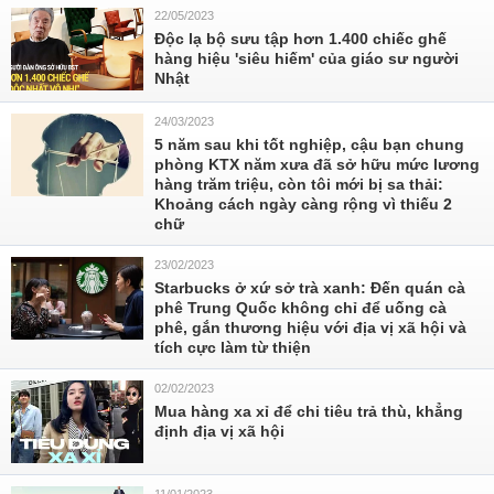
22/05/2023
Độc lạ bộ sưu tập hơn 1.400 chiếc ghế
hàng hiệu 'siêu hiếm' của giáo sư người
Nhật
24/03/2023
5 năm sau khi tốt nghiệp, cậu bạn chung
phòng KTX năm xưa đã sở hữu mức lương
hàng trăm triệu, còn tôi mới bị sa thải:
Khoảng cách ngày càng rộng vì thiếu 2
chữ
23/02/2023
Starbucks ở xứ sở trà xanh: Đến quán cà
phê Trung Quốc không chỉ để uống cà
phê, gắn thương hiệu với địa vị xã hội và
tích cực làm từ thiện
02/02/2023
Mua hàng xa xỉ để chi tiêu trả thù, khẳng
định địa vị xã hội