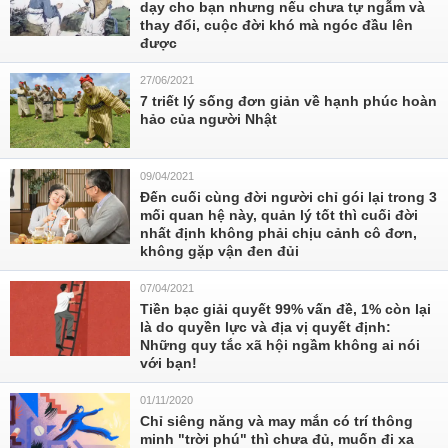
dạy cho bạn nhưng nếu chưa tự ngẫm và
thay đổi, cuộc đời khó mà ngóc đầu lên
được
27/06/2021
7 triết lý sống đơn giản về hạnh phúc hoàn
hảo của người Nhật
09/04/2021
Đến cuối cùng đời người chỉ gói lại trong 3
mối quan hệ này, quản lý tốt thì cuối đời
nhất định không phải chịu cảnh cô đơn,
không gặp vận đen đủi
07/04/2021
Tiền bạc giải quyết 99% vấn đề, 1% còn lại
là do quyền lực và địa vị quyết định:
Những quy tắc xã hội ngầm không ai nói
với bạn!
01/11/2020
Chỉ siêng năng và may mắn có trí thông
minh "trời phú" thì chưa đủ, muốn đi xa