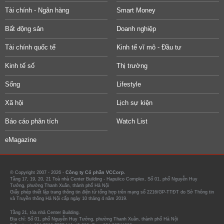
Tài chính - Ngân hàng
Smart Money
Bất động sản
Doanh nghiệp
Tài chính quốc tế
Kinh tế vĩ mô - Đầu tư
Kinh tế số
Thị trường
Sống
Lifestyle
Xã hội
Lịch sự kiện
Báo cáo phân tích
Watch List
eMagazine
© Copyright 2007 - 2026 -
Công ty Cổ phần VCCorp.
Tầng 17, 19, 20, 21 Toà nhà Center Building - Hapulico Complex, Số 01, phố Nguyễn Huy
Tưởng, phường Thanh Xuân, thành phố Hà Nội
Giấy phép thiết lập trang thông tin điện tử tổng hợp trên mạng số 2216/GP-TTĐT do Sở Thông tin
và Truyền thông Hà Nội cấp ngày 10 tháng 4 năm 2019.
Tầng 21, tòa nhà Center Building.
Địa chỉ: Số 01, phố Nguyễn Huy Tưởng, phường Thanh Xuân, thành phố Hà Nội