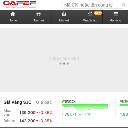
New
Home
Tin mới
Market
Watch list
Mở rộng
Giá vàng SJC
Giá bạc
VNINDEX
VN30
Mua
139,200
-0.36%
1,767.71
1,90
vào
0.17%
Bán ra
142,200
-0.35%