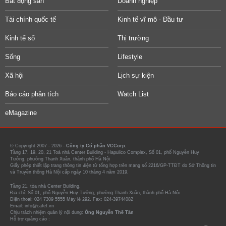
Bất động sản
Doanh nghiệp
Tài chính quốc tế
Kinh tế vĩ mô - Đầu tư
Kinh tế số
Thị trường
Sống
Lifestyle
Xã hội
Lịch sự kiện
Báo cáo phân tích
Watch List
eMagazine
© Copyright 2007 - 2026 -
Công ty Cổ phần VCCorp.
Tầng 17, 19, 20, 21 Toà nhà Center Building - Hapulico Complex, Số 01, phố Nguyễn Huy
Tưởng, phường Thanh Xuân, thành phố Hà Nội
Giấy phép thiết lập trang thông tin điện tử tổng hợp trên mạng số 2216/GP-TTĐT do Sở Thông tin
và Truyền thông Hà Nội cấp ngày 10 tháng 4 năm 2019.
Tầng 21, tòa nhà Center Building.
Địa chỉ: Số 01, phố Nguyễn Huy Tưởng, phường Thanh Xuân, thành phố Hà Nội
Điện thoại: 024 7309 5555 Máy lẻ 292. Fax: 024-39744082
Email: info@cafef.vn
Chịu trách nhiệm quản lý nội dung:
Ông Nguyễn Thế Tân
Hỗ trợ quảng cáo :