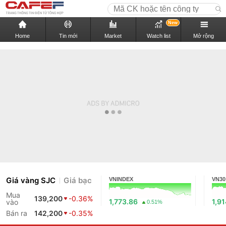
New
Home
Tin mới
Market
Watch list
Mở rộng
Giá vàng SJC
Giá bạc
VNINDEX
VN30
Mua
139,200
-0.36%
1,773.86
1,9
vào
0.51%
Bán ra
142,200
-0.35%