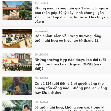
11/12/2024
Không muốn sống tuổi già 1 mình, 3 người
bạn thân góp 30 tỷ xây “nhà chung” gần
20.000m2: Lập di chúc từ trước khi chuyển
vào ở
01/12/2024
Bốn chính sách về lương thưởng, tăng
tuổi nghỉ hưu có hiệu lực từ tháng 12
30/11/2024
Những trường hợp nào được kéo dài tuổi
nghỉ hưu theo Luật Sĩ quan QĐND (sửa
đổi)?
30/11/2024
Cụ bà 114 tuổi tiết lộ 2 bí quyết sống thọ
chẳng tốn đồng nào: Không phải ăn kiêng
hay tập thể dục
28/11/2024
53 tuổi nghỉ hưu, không con cái, trong khi