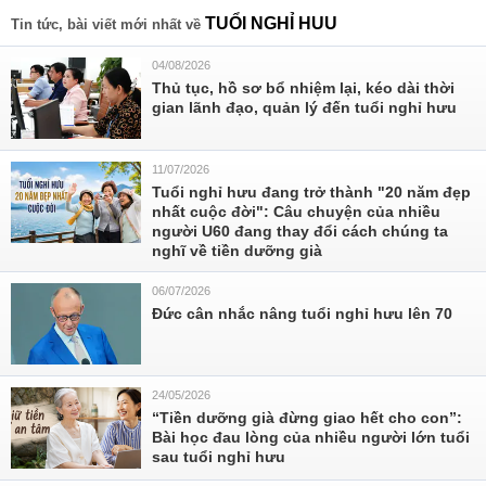
TUỔI NGHỈ HUU
Tin tức, bài viết mới nhất về
04/08/2026
Thủ tục, hồ sơ bổ nhiệm lại, kéo dài thời
gian lãnh đạo, quản lý đến tuổi nghỉ hưu
11/07/2026
Tuổi nghỉ hưu đang trở thành "20 năm đẹp
nhất cuộc đời": Câu chuyện của nhiều
người U60 đang thay đổi cách chúng ta
nghĩ về tiền dưỡng già
06/07/2026
Đức cân nhắc nâng tuổi nghỉ hưu lên 70
24/05/2026
“Tiền dưỡng già đừng giao hết cho con”:
Bài học đau lòng của nhiều người lớn tuổi
sau tuổi nghỉ hưu