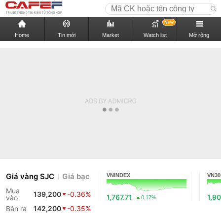
New
Home
Tin mới
Market
Watch list
Mở rộng
Giá vàng SJC
Giá bạc
VNINDEX
VN30
Mua
139,200
-0.36%
1,767.71
1,90
vào
0.17%
Bán ra
142,200
-0.35%