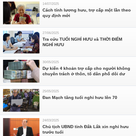
14/07/2025
Cách tính lương hưu, trợ cấp một lần theo
quy định mới
27/06/2025
Tra cứu TUỔI NGHỈ HƯU và THỜI ĐIỂM
NGHỈ HƯU
30/05/2025
Dự kiến 4 khoản trợ cấp cho người không
chuyên trách ở thôn, tổ dân phố dôi dư
25/05/2025
Đan Mạch tăng tuổi nghỉ hưu lên 70
24/03/2025
Chủ tịch UBND tỉnh Đắk Lắk xin nghỉ hưu
trước tuổi