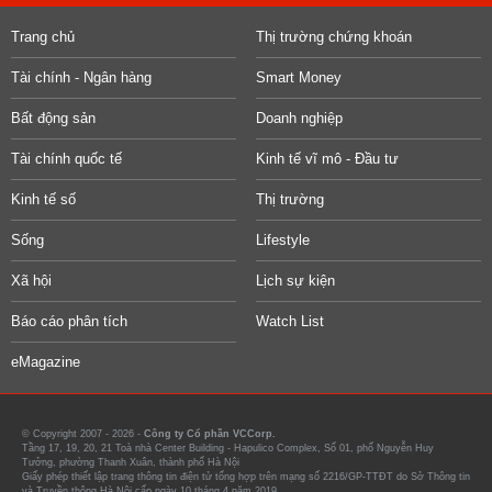
Trang chủ
Thị trường chứng khoán
Tài chính - Ngân hàng
Smart Money
Bất động sản
Doanh nghiệp
Tài chính quốc tế
Kinh tế vĩ mô - Đầu tư
Kinh tế số
Thị trường
Sống
Lifestyle
Xã hội
Lịch sự kiện
Báo cáo phân tích
Watch List
eMagazine
© Copyright 2007 - 2026 -
Công ty Cổ phần VCCorp.
Tầng 17, 19, 20, 21 Toà nhà Center Building - Hapulico Complex, Số 01, phố Nguyễn Huy
Tưởng, phường Thanh Xuân, thành phố Hà Nội
Giấy phép thiết lập trang thông tin điện tử tổng hợp trên mạng số 2216/GP-TTĐT do Sở Thông tin
và Truyền thông Hà Nội cấp ngày 10 tháng 4 năm 2019.