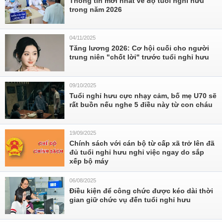
Thông tin mới nhất về độ tuổi nghỉ hưu
trong năm 2026
04/11/2025
Tăng lương 2026: Cơ hội cuối cho người
trung niên "chốt lời" trước tuổi nghỉ hưu
09/10/2025
Tuổi nghỉ hưu cực nhạy cảm, bố mẹ U70 sẽ
rất buồn nếu nghe 5 điều này từ con cháu
19/09/2025
Chính sách với cán bộ từ cấp xã trở lên đã
đủ tuổi nghỉ hưu nghỉ việc ngay do sắp
xếp bộ máy
06/08/2025
Điều kiện để công chức được kéo dài thời
gian giữ chức vụ đến tuổi nghỉ hưu