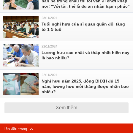
bạn bè trông cháu thì tôi vẫn đi chơi khắp
nơi: "Với tôi, thế là đủ an nhàn hạnh phúc"
28/11/2024
Tuổi nghỉ hưu của sĩ quan quân đội tăng
từ 1-5 tuổi
22/11/2024
Lương hưu cao nhất và thấp nhất hiện nay
là bao nhiêu?
22/11/2024
Nghỉ hưu năm 2025, đóng BHXH đủ 15
năm, lương hưu mỗi tháng được nhận bao
nhiêu?
Xem thêm
Lên đầu trang