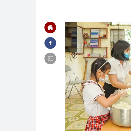
00:01
VNPT nắm giữ 
Viettel Global
00:01
Nắm trong ta
MWG chỉ nga
00:01
Khám xét ngôi
5 thỏi vàng gi
23:28
4 dấu hiệu nh
23:12
Quốc gia có l
vượt Hàn Quốc
23:01
Người bán trá
nghề lại kiểm 
23:00
Tiếp viên tàu
sao nhiều hơn
22:34
Cụ bà 70 tuổi
biết bí quyết
22:34
Ngôi nhà chứ
22:31
Giá vàng vượt
22:30
Một doanh ngh
22:08
Lời khuyên ch