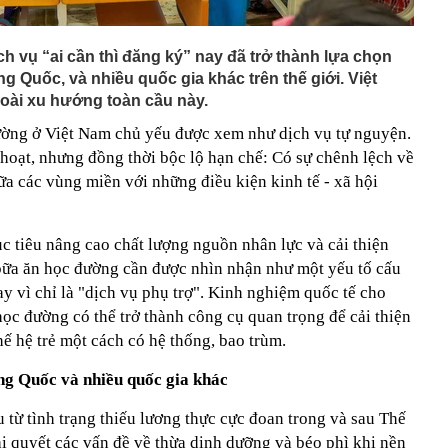
h vụ “ai cần thì đăng ký” nay đã trở thành lựa chọn
g Quốc, và nhiều quốc gia khác trên thế giới. Việt
oài xu hướng toàn cầu này.
ường ở Việt Nam chủ yếu được xem như dịch vụ tự nguyện.
h hoạt, nhưng đồng thời bộc lộ hạn chế: Có sự chênh lệch về
a các vùng miền với những điều kiện kinh tế - xã hội
c tiêu nâng cao chất lượng nguồn nhân lực và cải thiện
 bữa ăn học đường cần được nhìn nhận như một yếu tố cấu
ay vì chỉ là "dịch vụ phụ trợ". Kinh nghiệm quốc tế cho
 học đường có thể trở thành công cụ quan trọng để cải thiện
hế hệ trẻ một cách có hệ thống, bao trùm.
ng Quốc và nhiều quốc gia khác
 từ tình trạng thiếu lương thực cực đoan trong và sau Thế
ải quyết các vấn đề về thừa dinh dưỡng và béo phì khi nền