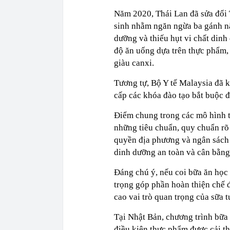
Năm 2020, Thái Lan đã sửa đổi
sinh nhằm ngăn ngừa ba gánh nặ
dưỡng và thiếu hụt vi chất din
độ ăn uống dựa trên thực phẩm,
giàu canxi.
Tương tự, Bộ Y tế Malaysia đã
cấp các khóa đào tạo bắt buộc đ
Điểm chung trong các mô hình tr
những tiêu chuẩn, quy chuẩn rõ 
quyền địa phương và ngân sách 
dinh dưỡng an toàn và cân bằng
Đáng chú ý, nếu coi bữa ăn học 
trọng góp phần hoàn thiện chế 
cao vai trò quan trọng của sữa 
Tại Nhật Bản, chương trình bữa
điều kiện thực phẩm được cải th