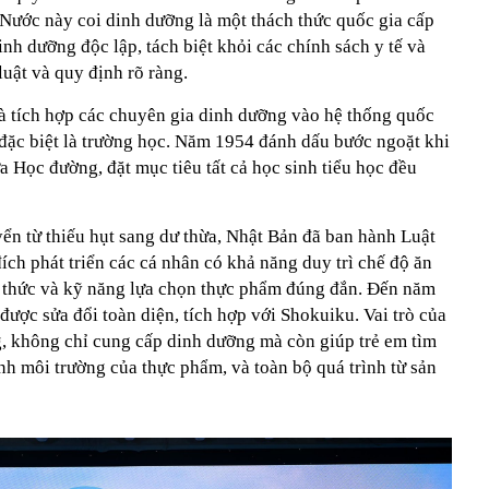
 Nước này coi dinh dưỡng là một thách thức quốc gia cấp
inh dưỡng độc lập, tách biệt khỏi các chính sách y tế và
luật và quy định rõ ràng.
và tích hợp các chuyên gia dinh dưỡng vào hệ thống quốc
 đặc biệt là trường học. Năm 1954 đánh dấu bước ngoặt khi
 Học đường, đặt mục tiêu tất cả học sinh tiểu học đều
ển từ thiếu hụt sang dư thừa, Nhật Bản đã ban hành Luật
ch phát triển các cá nhân có khả năng duy trì chế độ ăn
 thức và kỹ năng lựa chọn thực phẩm đúng đắn. Đến năm
ược sửa đổi toàn diện, tích hợp với Shokuiku. Vai trò của
, không chỉ cung cấp dinh dưỡng mà còn giúp trẻ em tìm
nh môi trường của thực phẩm, và toàn bộ quá trình từ sản