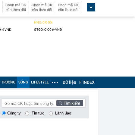
Chọn mã CK
Chọn mã CK
Chọn mã CK
cần theo dõi
cần theo dõi
cần theo dõi
Dữ liệu
F INDEX
Ị TRƯỜNG
SỐNG
LIFESTYLE
Công ty
Tin tức
Lãnh đạo