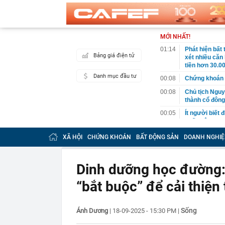
MỚI NHẤT!
01:14
Phát hiện bất
Bảng giá điện tử
xét nhiều căn
tiền hơn 30.00
Danh mục đầu tư
00:08
Chứng khoán 
00:08
Chủ tịch Nguy
thành cổ đông
00:05
Ít người biết 
nhất biên cươ
trekking
XÃ HỘI
CHỨNG KHOÁN
BẤT ĐỘNG SẢN
DOANH NGHIỆ
00:05
Việt Nam có 1
giường bệnh, 
2026"
Dinh dưỡng học đường: 
00:05
56 mã chứng k
“bắt buộc” để cải thiện
00:03
Một doanh ngh
năm 2026, lợ
00:03
Chứng khoán 
Sống
Ánh Dương
|
18-09-2025 - 15:30 PM
|
ngay trong th