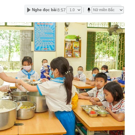
lượng tiền hơn 62.000 tỷ đồng, lớn hơn cả Vinhomes,
8:57
Nghe đọc bài
y Điện Máy Xanh, Bách Hóa Xanh, An Khang, vốn hóa
ng DMX
 nhà cổ, phát hiện 'kho báu' gồm 1.000 đồng tiền vàng và
ấu trong nhiều ngăn bí mật - giá trị hơn 18 tỷ đồng
ận biết ngôi nhà có phong thuỷ không thuận lợi
ượng khách đến Việt Nam đông nhất 7 tháng đầu năm,
 và Nga, gấp gần 6 lần Ấn Độ
i cây tiết lộ: Khách thường chọn quả to, người trong
tra 5 chi tiết này trước
 cao tốc quỳ gối 1h an ủi khách: 7 năm sau ở khách sạn 5
 ở nhà, bay hạng thương gia
 có xương trẻ khỏe như phụ nữ 30, bác sĩ kinh ngạc khi
a đựng tâm huyết của NSND Tự Long
 4.300 USD/ounce, chuyên gia dự báo đỉnh mới
iệp dầu khí đem hơn 42.200 tỷ đồng gửi ngân hàng
o những người không rút điện ấm siêu tốc trước khi ngủ