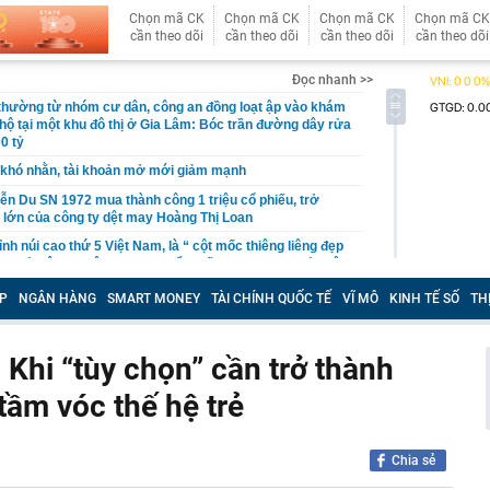
Chọn mã CK
Chọn mã CK
Chọn mã CK
Chọn mã CK
cần theo dõi
cần theo dõi
cần theo dõi
cần theo dõi
Đọc nhanh >>
 thường từ nhóm cư dân, công an đồng loạt ập vào khám
 hộ tại một khu đô thị ở Gia Lâm: Bóc trần đường dây rửa
0 tỷ
khó nhằn, tài khoản mở mới giảm mạnh
ễn Du SN 1972 mua thành công 1 triệu cổ phiếu, trở
 lớn của công ty dệt may Hoàng Thị Loan
đỉnh núi cao thứ 5 Việt Nam, là “ cột mốc thiêng liêng đẹp
ng” ở độ cao trên 3.000m, điểm đến "trong mơ" của dân
P
NGÂN HÀNG
SMART MONEY
TÀI CHÍNH QUỐC TẾ
VĨ MÔ
KINH TẾ SỐ
TH
 hệ thống y khoa tư nhân sở hữu 14 bệnh viện, 2.900
vừa được vinh danh "Hệ thống Y khoa tốt nhất Việt Nam
Khi “tùy chọn” cần trở thành
hoán bị HoSE cắt margin trong tháng 8
 tầm vóc thế hệ trẻ
iệp Việt thu hơn 1 tỷ USD ở nước ngoài trong nửa đầu
i nhuận tăng hơn 120%
Vietcap dự phóng VN-Index có thể chạm mốc 1.885 điểm
Chia sẻ
áng 8