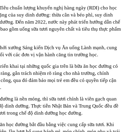
 Tiêu chuẩn lượng khuyến nghị hàng ngày (RDI) cho học
ng của suy dinh dưỡng: thừa cân và béo phì, suy dinh
h dưỡng. Đến năm 2022, nước này phát triển hướng dẫn chế
 bao gồm uống sữa tươi nguyên chất và tiêu thụ thực phẩm
 khởi xướng Sáng kiến Dịch vụ Ăn uống Lành mạnh, cung
ối với các đơn vị vận hành căng tin trường học.
iển khai tại những quốc gia trên là bữa ăn học đường có
ràng, gắn trách nhiệm rõ ràng cho nhà trường, chính
công, qua đó đảm bảo mọi trẻ em đều có quyền tiếp cận
.
đường là nền móng, thì sữa tươi chính là viên gạch quan
độ dinh dưỡng. Thực tiễn Nhật Bản và Trung Quốc đều đề
tươi trong chế độ dinh dưỡng học đường.
 ăn học đường bắt đầu bằng việc cung cấp sữa tươi. Khi
iện, lần lượt bổ sung bánh mì, món chính, món phụ và trái