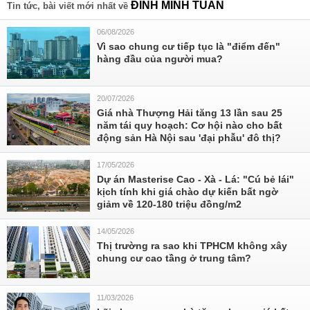
ĐINH MINH TUẤN
Tin tức, bài viết mới nhất về
06/08/2026
Vì sao chung cư tiếp tục là "điểm đến"
hàng đầu của người mua?
20/07/2026
Giá nhà Thượng Hải tăng 13 lần sau 25
năm tái quy hoạch: Cơ hội nào cho bất
động sản Hà Nội sau 'đại phẫu' đô thị?
17/05/2026
Dự án Masterise Cao - Xà - Lá: "Cú bẻ lái"
kịch tính khi giá chào dự kiến bất ngờ
giảm về 120-180 triệu đồng/m2
14/05/2026
Thị trường ra sao khi TPHCM không xây
chung cư cao tầng ở trung tâm?
11/03/2026