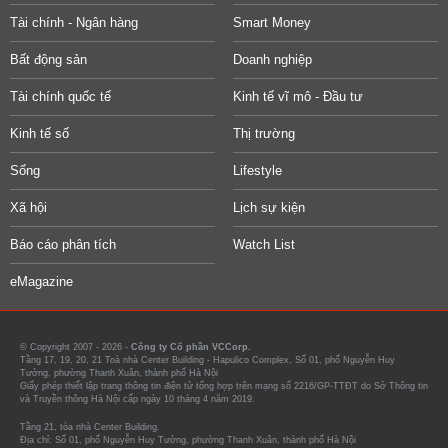
Tài chính - Ngân hàng
Smart Money
Bất động sản
Doanh nghiệp
Tài chính quốc tế
Kinh tế vĩ mô - Đầu tư
Kinh tế số
Thị trường
Sống
Lifestyle
Xã hội
Lịch sự kiện
Báo cáo phân tích
Watch List
eMagazine
© Copyright 2007 - 2026 -
Công ty Cổ phần VCCorp.
Tầng 17, 19, 20, 21 Toà nhà Center Building - Hapulico Complex, Số 01, phố Nguyễn Huy
Tưởng, phường Thanh Xuân, thành phố Hà Nội
Giấy phép thiết lập trang thông tin điện tử tổng hợp trên mạng số 2216/GP-TTĐT do Sở Thông tin
và Truyền thông Hà Nội cấp ngày 10 tháng 4 năm 2019.
Tầng 21, tòa nhà Center Building.
Địa chỉ: Số 01, phố Nguyễn Huy Tưởng, phường Thanh Xuân, thành phố Hà Nội