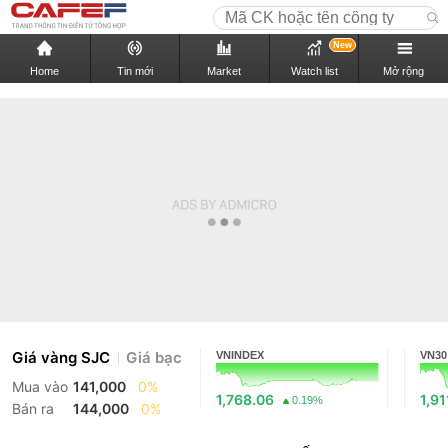
New
Home
Tin mới
Market
Watch list
Mở rộng
Giá vàng SJC
Giá bạc
VNINDEX
VN30
Mua vào
141,000
0%
1,768.06
1,91
0.19%
Bán ra
144,000
0%