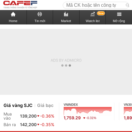
New
Home
Tin mới
Market
Watch list
Mở rộng
Giá vàng SJC
Giá bạc
VNINDEX
VN30
Mua
139,200
-0.36%
1,759.29
1,8
vào
-0.31%
Bán ra
142,200
-0.35%