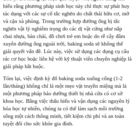
hiểu rằng phương pháp sinh học này chỉ thực sự phát huy
tác dụng với các sự cố tắc nghẽn do chất thải hữu cơ, mỡ
và cặn xà phòng. Trong trường hợp đường ống bị tắc
nghẽn vật lý nghiêm trọng do các dị vật cứng như nắp
chai nhựa, bàn chải, đồ chơi trẻ em hoặc do rễ cây đâm
xuyên đường ống ngoài trời, baking soda sẽ không thể
giải quyết vấn đề. Lúc này, việc sử dụng các dụng cụ câu
rác cơ học hoặc liên hệ với kỹ thuật viên chuyên nghiệp là
giải pháp bắt buộc.
Tóm lại, việc định kỳ đổ baking soda xuống cống (1-2
lần/tháng) không chỉ là một mẹo vặt truyền miệng mà là
một phương pháp bảo dưỡng thiết bị nhà cửa có cơ sở
khoa học. Bằng việc thấu hiểu và vận dụng các nguyên lý
hóa học tự nhiên, chúng ta có thể làm sạch môi trường
sống một cách thông minh, tiết kiệm chi phí và an toàn
tuyệt đối cho sức khỏe gia đình.