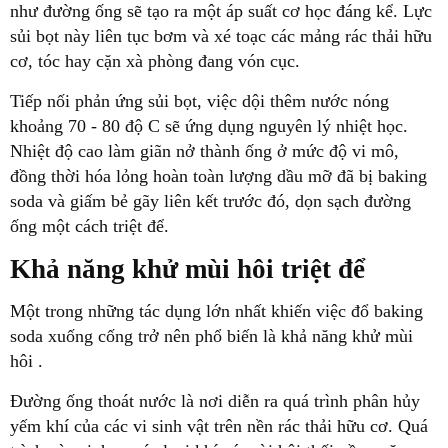
như đường ống sẽ tạo ra một áp suất cơ học đáng kể. Lực
sủi bọt này liên tục bơm và xé toạc các mảng rác thải hữu
cơ, tóc hay cặn xà phòng đang vón cục.
Tiếp nối phản ứng sủi bọt, việc dội thêm nước nóng
khoảng 70 - 80 độ C sẽ ứng dụng nguyên lý nhiệt học.
Nhiệt độ cao làm giãn nở thành ống ở mức độ vi mô,
đồng thời hóa lỏng hoàn toàn lượng dầu mỡ đã bị baking
soda và giấm bẻ gãy liên kết trước đó, dọn sạch đường
ống một cách triệt để.
Khả năng khử mùi hôi triệt để
Một trong những tác dụng lớn nhất khiến việc đổ baking
soda xuống cống trở nên phổ biến là khả năng khử mùi
hôi .
Đường ống thoát nước là nơi diễn ra quá trình phân hủy
yếm khí của các vi sinh vật trên nền rác thải hữu cơ. Quá