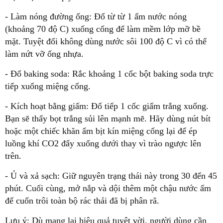
- Làm nóng đường ống: Đổ từ từ 1 ấm nước nóng
(khoảng 70 độ C) xuống cống để làm mềm lớp mỡ bề
mặt. Tuyệt đối không dùng nước sôi 100 độ C vì có thể
làm nứt vỡ ống nhựa.
- Đổ baking soda: Rắc khoảng 1 cốc bột baking soda trực
tiếp xuống miệng cống.
- Kích hoạt bằng giấm: Đổ tiếp 1 cốc giấm trắng xuống.
Bạn sẽ thấy bọt trắng sủi lên mạnh mẽ. Hãy dùng nút bít
hoặc một chiếc khăn ẩm bịt kín miệng cống lại để ép
luồng khí CO2 đẩy xuống dưới thay vì trào ngược lên
trên.
- Ủ và xả sạch: Giữ nguyên trạng thái này trong 30 đến 45
phút. Cuối cùng, mở nắp và dội thêm một chậu nước ấm
để cuốn trôi toàn bộ rác thải đã bị phân rã.
Lưu ý: Dù mang lại hiệu quả tuyệt vời, người dùng cần