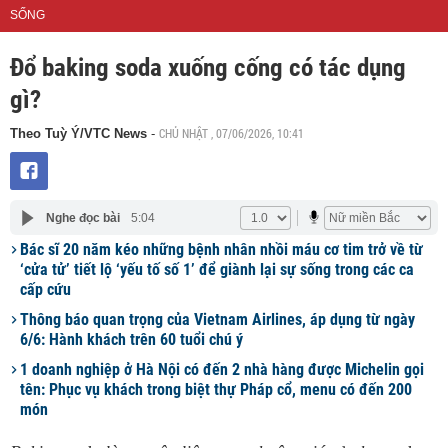
SỐNG
Đổ baking soda xuống cống có tác dụng
gì?
CHỦ NHẬT , 07/06/2026, 10:41
Theo Tuỳ Ý/VTC News
-
Nghe đọc bài
5:04
Bác sĩ 20 năm kéo những bệnh nhân nhồi máu cơ tim trở về từ
‘cửa tử’ tiết lộ ‘yếu tố số 1’ để giành lại sự sống trong các ca
cấp cứu
Thông báo quan trọng của Vietnam Airlines, áp dụng từ ngày
6/6: Hành khách trên 60 tuổi chú ý
1 doanh nghiệp ở Hà Nội có đến 2 nhà hàng được Michelin gọi
tên: Phục vụ khách trong biệt thự Pháp cổ, menu có đến 200
món