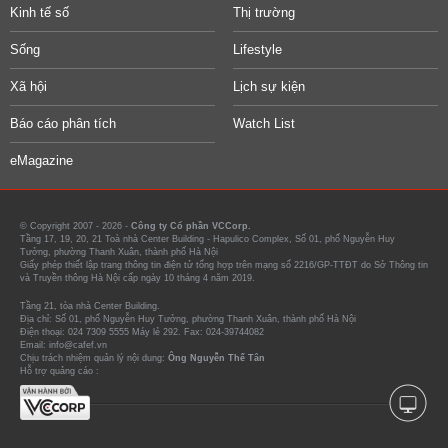
Kinh tế số
Thị trường
Sống
Lifestyle
Xã hội
Lịch sự kiện
Báo cáo phân tích
Watch List
eMagazine
© Copyright 2007 - 2026 -
Công ty Cổ phần VCCorp.
Tầng 17, 19, 20, 21 Toà nhà Center Building - Hapulico Complex, Số 01, phố Nguyễn Huy
Tưởng, phường Thanh Xuân, thành phố Hà Nội
Giấy phép thiết lập trang thông tin điện tử tổng hợp trên mạng số 2216/GP-TTĐT do Sở Thông tin
và Truyền thông Hà Nội cấp ngày 10 tháng 4 năm 2019.
Tầng 21, tòa nhà Center Building.
Địa chỉ: Số 01, phố Nguyễn Huy Tưởng, phường Thanh Xuân, thành phố Hà Nội
Điện thoại: 024 7309 5555 Máy lẻ 292. Fax: 024-39744082
Email: info@cafef.vn
Chịu trách nhiệm quản lý nội dung:
Ông Nguyễn Thế Tân
Hỗ trợ quảng cáo :