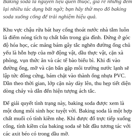
Baking soda là nguyên liệu quen thuộc, giá rẻ nhưng đem
lại nhiều tác dụng bất ngờ; bạn hãy thử mẹo đổ baking
soda xuống cống để trải nghiệm hiệu quả.
Khu vực chậu rửa bát hay cống thoát nước nhà tắm luôn
là điểm nóng tích tụ chất bẩn trong gia đình. Đứng ở góc
độ hóa học, các mảng bám gây tắc nghẽn đường ống chủ
yếu là hỗn hợp của mỡ động vật, dầu thực vật, cặn xà
phòng, vụn thức ăn và các tế bào biểu bì. Khi đi vào
đường ống, mỡ và cặn bẩn gặp môi trường nước lạnh sẽ
lập tức đông cứng, bám chặt vào thành ống nhựa PVC.
Dần theo thời gian, lớp cặn này dày lên, thu hẹp tiết diện
dòng chảy và dẫn đến hiện tượng ách tắc.
Để giải quyết tình trạng này, baking soda được xem là
một dung môi sinh học tuyệt vời. Baking soda là một hợp
chất muối có tính kiềm nhẹ. Khi được đổ trực tiếp xuống
cống, tính kiềm của baking soda sẽ bắt đầu tương tác với
các axit béo có trong dầu mỡ.