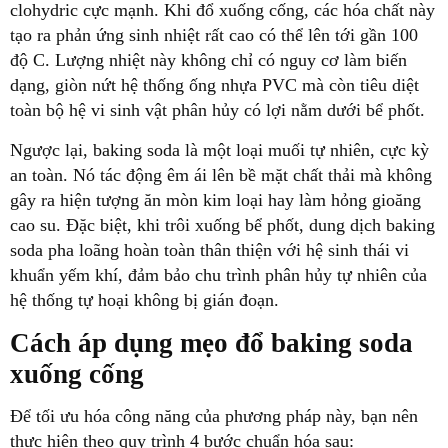
clohydric cực mạnh. Khi đổ xuống cống, các hóa chất này
tạo ra phản ứng sinh nhiệt rất cao có thể lên tới gần 100
độ C. Lượng nhiệt này không chỉ có nguy cơ làm biến
dạng, giòn nứt hệ thống ống nhựa PVC mà còn tiêu diệt
toàn bộ hệ vi sinh vật phân hủy có lợi nằm dưới bể phốt.
Ngược lại, baking soda là một loại muối tự nhiên, cực kỳ
an toàn. Nó tác động êm ái lên bề mặt chất thải mà không
gây ra hiện tượng ăn mòn kim loại hay làm hỏng gioăng
cao su. Đặc biệt, khi trôi xuống bể phốt, dung dịch baking
soda pha loãng hoàn toàn thân thiện với hệ sinh thái vi
khuẩn yếm khí, đảm bảo chu trình phân hủy tự nhiên của
hệ thống tự hoại không bị gián đoạn.
Cách áp dụng mẹo đổ baking soda
xuống cống
Để tối ưu hóa công năng của phương pháp này, bạn nên
thực hiện theo quy trình 4 bước chuẩn hóa sau: