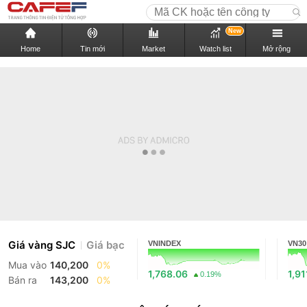
New
Home
Tin mới
Market
Watch list
Mở rộng
Giá vàng SJC
Giá bạc
VNINDEX
VN30
Mua vào
140,200
0%
1,768.06
1,91
0.19%
Bán ra
143,200
0%