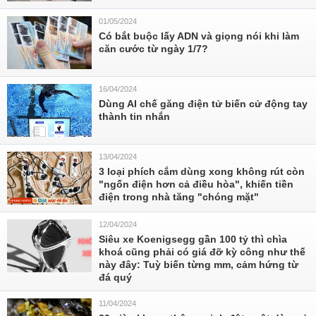
01/05/2024
Có bắt buộc lấy ADN và giọng nói khi làm
căn cước từ ngày 1/7?
16/04/2024
Dùng AI chế găng điện tử biến cử động tay
thành tin nhắn
13/04/2024
3 loại phích cắm dùng xong không rút còn
"ngốn điện hơn cả điều hòa", khiến tiền
điện trong nhà tăng "chóng mặt"
12/04/2024
Siêu xe Koenigsegg gần 100 tỷ thì chìa
khoá cũng phải có giá đỡ kỳ công như thế
này đây: Tuỳ biến từng mm, cảm hứng từ
đá quý
11/04/2024