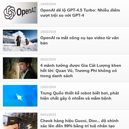
14/03/2024
OpenAI để lộ GPT-4.5 Turbo: Nhiều điểm
vượt trội so với GPT-4
16/02/2024
OpenAI ra mắt công cụ tạo video từ văn
bản
06/02/2024
4 mãnh tướng được Gia Cát Lượng khen
hết lời: Quan Vũ, Trương Phi không có
trong danh sách
12/01/2024
Trung Quốc thiết kế robot biết bơi, phát
hiện chất gây ô nhiễm và mầm bệnh
04/01/2024
Check hàng hiệu Gucci, Dior... độ chính
xác lên đến 99% bằng trí tuệ nhân tạo