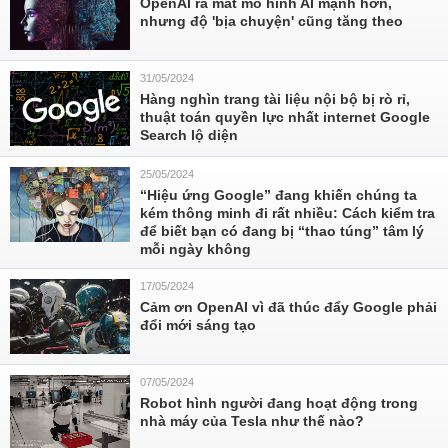
OpenAI ra mắt mô hình AI mạnh hơn,
nhưng độ 'bịa chuyện' cũng tăng theo
31/05/2024
Hàng nghìn trang tài liệu nội bộ bị rò rỉ,
thuật toán quyền lực nhất internet Google
Search lộ diện
25/05/2024
“Hiệu ứng Google” đang khiến chúng ta
kém thông minh đi rất nhiều: Cách kiểm tra
để biết bạn có đang bị “thao túng” tâm lý
mỗi ngày không
17/05/2024
Cảm ơn OpenAI vì đã thúc đẩy Google phải
đổi mới sáng tạo
07/05/2024
Robot hình người đang hoạt động trong
nhà máy của Tesla như thế nào?