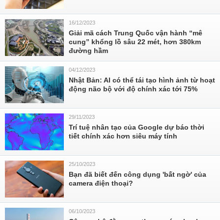
16/12/2023
Giải mã cách Trung Quốc vận hành “mê
cung” khổng lồ sâu 22 mét, hơn 380km
đường hầm
04/12/2023
Nhật Bản: AI có thể tái tạo hình ảnh từ hoạt
động não bộ với độ chính xác tới 75%
29/11/2023
Trí tuệ nhân tạo của Google dự báo thời
tiết chính xác hơn siêu máy tính
25/10/2023
Bạn đã biết đến công dụng 'bất ngờ' của
camera điện thoại?
06/10/2023