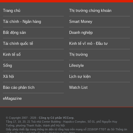
Trang chủ
Thị trường chứng khoán
Tài chính - Ngân hàng
Smart Money
Bất động sản
Doanh nghiệp
Tài chính quốc tế
Kinh tế vĩ mô - Đầu tư
Kinh tế số
Thị trường
Sống
Lifestyle
Xã hội
Lịch sự kiện
Báo cáo phân tích
Watch List
eMagazine
© Copyright 2007 - 2026 -
Công ty Cổ phần VCCorp.
Tầng 17, 19, 20, 21 Toà nhà Center Building - Hapulico Complex, Số 01, phố Nguyễn Huy
Tưởng, phường Thanh Xuân, thành phố Hà Nội
Giấy phép thiết lập trang thông tin điện tử tổng hợp trên mạng số 2216/GP-TTĐT do Sở Thông tin