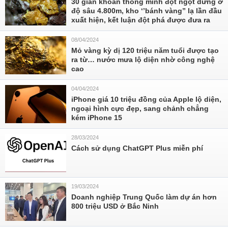
30 giàn khoan thông minh đột ngột dừng ở
độ sâu 4.800m, kho ‘’bánh vàng” lạ lần đầu
xuất hiện, kết luận đột phá được đưa ra
08/04/2024
Mỏ vàng kỳ dị 120 triệu năm tuổi được tạo
ra từ… nước mưa lộ diện nhờ công nghệ
cao
04/04/2024
iPhone giá 10 triệu đồng của Apple lộ diện,
ngoại hình cực đẹp, sang chảnh chẳng
kém iPhone 15
28/03/2024
Cách sử dụng ChatGPT Plus miễn phí
19/03/2024
Doanh nghiệp Trung Quốc làm dự án hơn
800 triệu USD ở Bắc Ninh