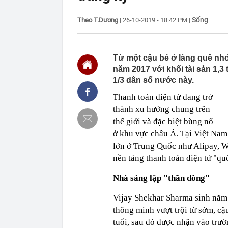
00:01
Khoan sâu 4.7
500 triệu m3 
Sống
Theo T.Dương
|
26-10-2019 - 18:42 PM
|
23:43
Công an xác m
người phụ nữ 
23:40
Ai sắp đi Thái
Từ một cậu bé ở làng quê nhỏ
ngay cả khi h
năm 2017 với khối tài sản 1,
23:25
4 vật vào nhà 
1/3 dân số nước này.
23:18
Hoa hậu đẹp n
nhau như sam
Thanh toán điện tử đang trở
23:10
Chất lỏng đen 
thành xu hướng chung trên
cả khu phố ph
thế giới và đặc biệt bùng nổ
23:01
Nam diễn viên
ở khu vực châu Á. Tại Việt Nam
vừa mở quán l
lớn ở Trung Quốc như Alipay, W
22:59
Bật điều hòa 
nền tảng thanh toán điện tử "q
một nửa: Bác 
22:53
Quang Hùng Ma
Nhà sáng lập "thần đồng"
22:48
Danh tính tên 
Vijay Shekhar Sharma sinh năm 
22:42
Cảnh báo các 
dùng
thông minh vượt trội từ sớm, cậ
tuổi, sau đó được nhận vào trườ