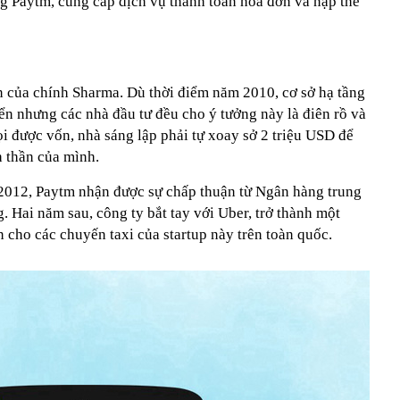
 Paytm, cung cấp dịch vụ thanh toán hóa đơn và nạp thẻ
 của chính Sharma. Dù thời điểm năm 2010, cơ sở hạ tầng
iển nhưng các nhà đầu tư đều cho ý tưởng này là điên rồ và
i được vốn, nhà sáng lập phải tự xoay sở 2 triệu USD để
h thần của mình.
2012, Paytm nhận được sự chấp thuận từ Ngân hàng trung
. Hai năm sau, công ty bắt tay với Uber, trở thành một
 cho các chuyến taxi của startup này trên toàn quốc.