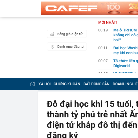
MỚI NHẤT!
00:19
Mẹ ở TP.HCM t
Bảng giá điện tử
không chỉ có 
hơi”
Danh mục đầu tư
00:11
Đại học Washin
mẹ khi con bu
00:07
Tổ chức liên 
Digiworld
00:05
VNDIRECT đưa
khoán
XÃ HỘI
CHỨNG KHOÁN
BẤT ĐỘNG SẢN
DOANH NGHIỆ
00:04
Doanh nghiệp 
đăng ký vào n
00:03
Lịch chốt quy
Đỗ đại học khi 15 tuổi, 
tức tiền mặt 
thành tỷ phú trẻ nhất 
00:02
"Sự thật" về 
00:01
Chuyên gia ch
điện tử khắp đô thị đến
vào nhịp són
đăng ký
00:01
Giá vàng tăng 