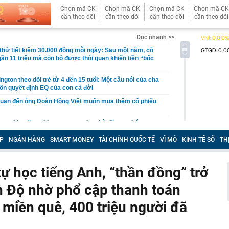
Chọn mã CK
Chọn mã CK
Chọn mã CK
Chọn mã CK
cần theo dõi
cần theo dõi
cần theo dõi
cần theo dõi
Đọc nhanh >>
hử tiết kiệm 30.000 đồng mỗi ngày: Sau một năm, cô
gần 11 triệu mà còn bỏ được thói quen khiến tiền “bốc
gton theo dõi trẻ từ 4 đến 15 tuổi: Một câu nói của cha
ồn quyết định EQ của con cả đời
quan đến ông Đoàn Hồng Việt muốn mua thêm cổ phiếu
 ra khuyến nghị quan trọng cho nhà đầu tư chứng
P
NGÂN HÀNG
SMART MONEY
TÀI CHÍNH QUỐC TẾ
VĨ MÔ
KINH TẾ SỐ
TH
Việt Nam có doanh thu lớn hơn Vingroup, Petrolimex,
hóm 500 doanh nghiệp lớn nhất thế giới
ền cổ tức tuần 10-14/8: Một ngân hàng lớn "lăn chốt", cổ
tự học tiếng Anh, “thần đồng” trở
cao nhất 100%
Ấn Độ nhờ phổ cập thanh toán
đại gia tâm linh Xuân Trường
ỉ ra một tín hiệu quan trọng cho thấy VN-Index sắp bước
 miền quê, 400 triệu người đã
g mới
vọt lên cao nhất 2 tháng, chuyên gia nói gì?