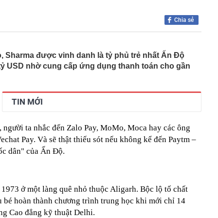
00 mét xuống đáy biển, phát hiện mỏ dầu khí trữ lượng
ngoài khơi Việt Nam
Chia sẻ
inh giao dịch chuyển khoản 35 triệu đồng tới tài khoản
SN 1984, thanh niên SN 2000 được mời tới làm việc
 Lan chú ý: Từ 16/10, sân bay có thể mở vali để kiểm tra
, Sharma được vinh danh là tỷ phủ trẻ nhất Ấn Độ
ành khách không có mặt
3 tỷ USD nhờ cung cấp ứng dụng thanh toán cho gần
báo hiệu phong thủy rất tốt
hất nhì Việt Nam và vợ hơn 4 tuổi của Bình Minh "dính
" từ Việt Nam sang Mỹ
TIN MỚI
liên tục trồi lên từ nền nhà, gia chủ gọi người kiểm tra rồi
ải sơ tán
 700 tỷ giờ bán cà phê ở phường Hoà Hưng (TP.HCM),
, người ta nhắc đến Zalo Pay, MoMo, Moca hay các ông
iền "vỡ trận"
echat Pay. Và sẽ thật thiếu sót nếu không kể đến Paytm –
ngủ, người phụ nữ sốt cao liên tục, phổi tổn thương hơn
uốc dân" của Ấn Độ.
sĩ cảnh báo mối nguy ít ai ngờ ngay trong nhà
sterD cảnh báo nóng, tuyên bố hành động pháp lý
trộm bánh xe ô tô ở khu đô thị Hà Nội
1973 ở một làng quê nhỏ thuộc Aligarh. Bộc lộ tố chất
ứng dụng Android có thể âm thầm theo dõi vị trí người
u bé hoàn thành chương trình trung học khi mới chỉ 14
ng Cao đẳng kỹ thuật Delhi.