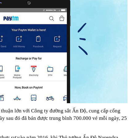
thuận lớn với Công ty đường sắt Ấn Độ, cung cấp cổng
này sau đó đã bán được trung bình 700.000 vé mỗi ngày, 25
thực sự vào năm 2016, khi Thủ tướng Ấn Độ Narendra