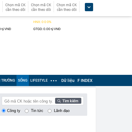
Chọn mã CK
Chọn mã CK
Chọn mã CK
cần theo dõi
cần theo dõi
cần theo dõi
Dữ liệu
F INDEX
Ị TRƯỜNG
SỐNG
LIFESTYLE
Công ty
Tin tức
Lãnh đạo